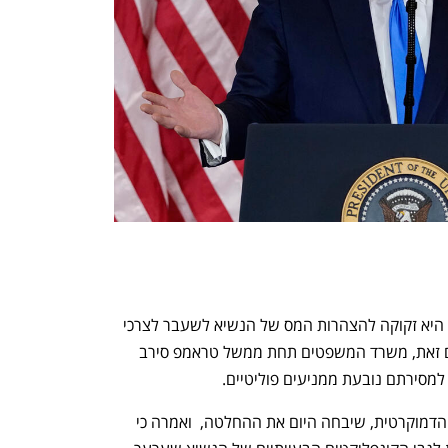
ועדת המיסוי של הקונגרס טענה בעבר כי היא זקוקה להצהרות המס של הנשיא לשעבר לצרכי 
חקירה הבוחנת האם ציית לחוקי המס. עם זאת, משרד המשפטים תחת ממשל טראמפ סירב 
סירתם נובעת ממניעים פוליטיים.
יו"ר בית הנבחרים, ננסי פלוסי מהמפלגה הדמוקרטית, שיבחה היום את ההחלטה,  ואמרה כי 