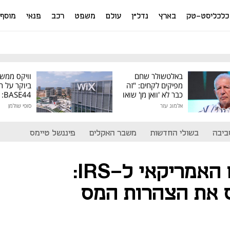
כלכליסט-טק
בארץ
נדל"ן
עולם
משפט
רכב
פנאי
מוסף
באלטשולר שחם
וויקס ממש
מפיקים לקחים: "זה
ביוקר על ר
כבר לא 'וואן מן' שואו
44
של גילעד"
אלמוג עזר
סופי שולמן
מיליון דולר
ביבה
בשולי החדשות
משבר האקלים
פיננשל טיימס
משרד המשפטים האמריקאי ל-IRS:
 את הצהרות המס