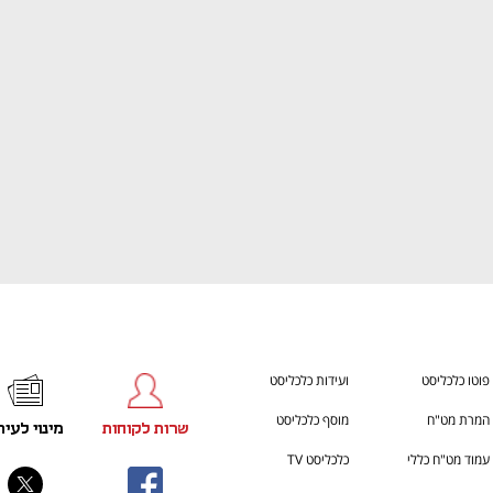
h – the gateway to Tech
You're NXT
פוטו כלכליסט
ועידות כלכליסט
המרת מט"ח
מוסף כלכליסט
שרות לקוחות
מינוי לעית
עמוד מט"ח כללי
כלכליסט TV