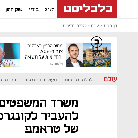
24/7
באזז
שוק ההון
דף הבית
עולם
כלכלה ומדיניות
מחיר הבניין בארה"ב
צנח ב-90%,
כלכליסט
דיגיטל
והחלומות על תשואה
גבוהה התנפצו
אלמוג עזר
עולם
כלכלה ומדיניות
תעשייה ופיננסים
חברה וס
להעביר לקונגרס
של טראמפ