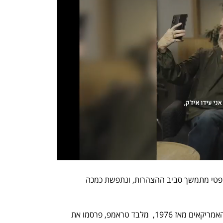
ההחלטה עשויה להביא לסיומו מאבק משפטי מתמשך סביב ההצהרות, ונתפשת כמכה 
אף שהחוק אינו מחייב זאת, כל הנשיאים האמריקאים מאז 1976,  מלבד טראמפ, פרסמו את 