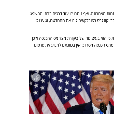
טראמפ עדיין לא הגיב פומבית על ההתפתחות האחרונה, ואף נותרו לו עוד דרכים בבתי המשפט 
כדי לנסות ולהילחם בהחלטה. לעומתו, חברי קונגרס רפובלקאים גינו את ההחלטה, וטענו כי 
בתקופת נשיאותו טען טראמפ פעמים רבות כי הוא בעיצומה של ביקורת מצד מס ההכנסה ולכן 
אינו יכול לפרסם את הצהרות המס. ואולם ממס הכנסה מסרו כי אין בכוונתם למנוע את פרסום 