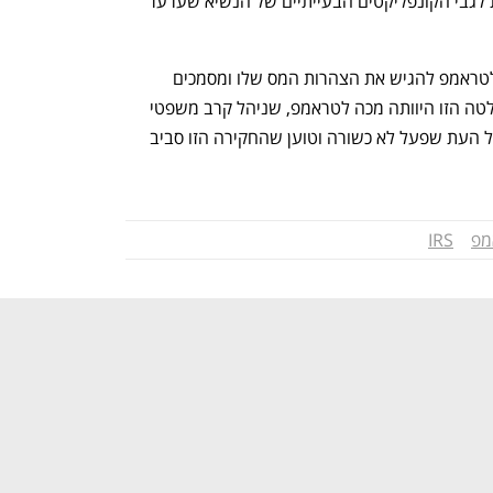
"לעם האמריקאי מגיע לדעת את העובדות לגבי הקונפליקטים הבעייתיים של הנשיא שערער 
כבר בפברואר הורה בית המשפט הגבוה לטראמפ להגיש את הצהרות המס שלו ומסמכים 
פיננסיים אחרים לתובעים בניו יורק. ההחלטה הזו היוותה מכה לטראמפ, שניהל קרב משפטי 
כדי להגן על המסמכים שלו. הוא מכחיש כל העת שפעל לא כשורה וטוען שהחקירה הזו סביב 
מפ
IRS