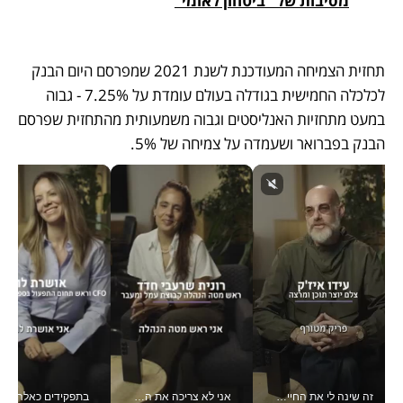
מסיבות של "ביטחון לאומי"
תחזית הצמיחה המעודכנת לשנת 2021 שמפרסם היום הבנק 
לכלכלה החמישית בגודלה בעולם עומדת על 7.25% - גבוה 
במעט מתחזיות האנליסטים וגבוה משמעותית מהתחזית שפרסם 
הבנק בפברואר ושעמדה על צמיחה של 5%. 
זה שינה לי את החיים: איך עידו איז'ק הופך את הסמארטפון לכלי צילום מקצועי_v
אני לא צריכה את המשרד: רונית שרעבי-חדד מנהלת ארגון של 30000 עובדים מכל מקום_v
בתפקידים כאלה אי אפשר לח