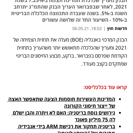
הבנק מעריך שכלכלת המדינה תצמח ב-7.25% בשנת
2021, לאחר שבפברואר העריך הבנק שהתמ"ג יתרחב
השנה ב-5%. בשנה שעברה התכווצה הכלכלה הבריטית
ב-10% - השיעור החד זה שלושה עשורים
חדשות חוץ
|
18:02, 06.05.21
הבנק המרכזי באנגליה (BOE) מעלה את תחזית הצמיחה של 
נפתח בכרטיסייה חדשה
נפתח בכרטיסייה חדשה
נפתח בכרטיסייה חדשה
2021 ומעריך שהכלכלה תתאושש יותר משהעריך בתחזית 
הקודמת שפרסם בפברואר. ברקע, מבצע החיסונים הבריטי 
שמתקדם בקצב מעודד.
קראו עוד בכלכליסט:
המדינות העשירות חוסמות הצעה שתאפשר האצה 
של ייצור חיסוני הקורונה
גירושים נוסח בריטניה: האם לא ויתרה והבן ישלם 
לה 75 מיליון פאונד
בריטניה תחקור את רכישת ARM בידי אנבידיה 