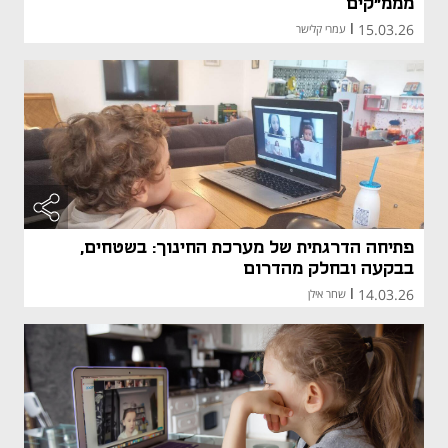
מממ"קים
15.03.26
|
עמרי קלישר
פתיחה הדרגתית של מערכת החינוך: בשטחים,
בבקעה ובחלק מהדרום
14.03.26
|
שחר אילן