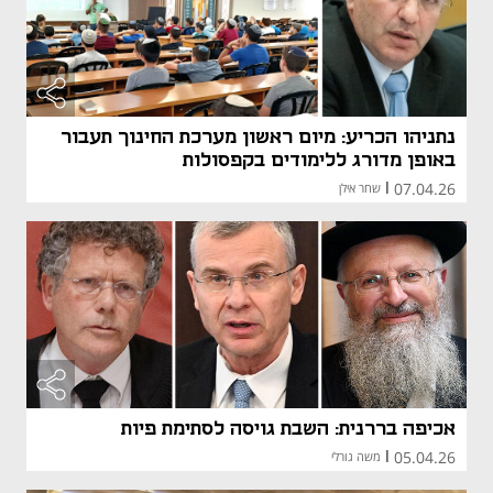
נתניהו הכריע: מיום ראשון מערכת החינוך תעבור
באופן מדורג ללימודים בקפסולות
07.04.26
|
שחר אילן
אכיפה בררנית: השבת גויסה לסתימת פיות
05.04.26
|
משה גורלי