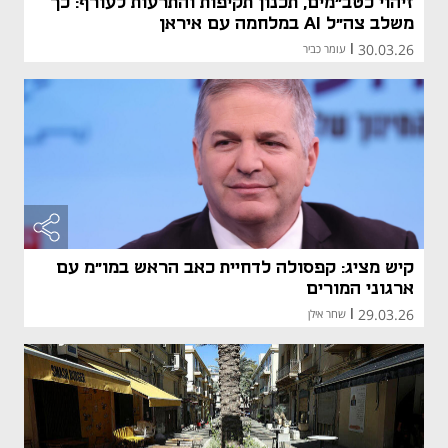
זיהוי כטב"מים, תכנון תקיפות והתרעות לעורף: כך
משלב צה"ל AI במלחמה עם איראן
30.03.26
|
עומר כביר
קיש מציג: קפסולה לדחיית כאב הראש במו"מ עם
ארגוני המורים
29.03.26
|
שחר אילן