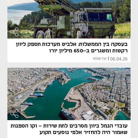
בעסקה בין הממשלות: אלביט מערכות תספק ליוון
רקטות ומשגרים ב-650 מיליון יורו
06.04.26
|
יובל אזולאי
עובדי הנמל ביוון מסרבים לתת שירות - וקו הספנות
שאמור היה להחזיר אלפי נוסעים תקוע