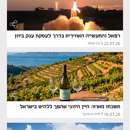
רפאל והתעשייה האווירית בדרך לעסקת ענק ביוון
22.07.26
|
יובל אזולאי
תשכחו מאוזו: היין היווני שהפך ללהיט בישראל
16.07.26
|
חיליק גורפינקל