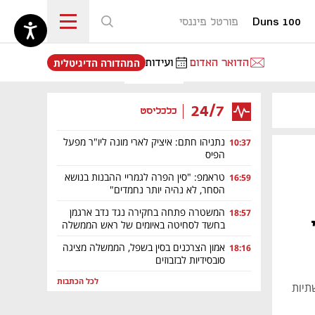
Duns 100
פורטל פיננסי
נפתח בכרטיסייה חדשה
הדואר האדום
ועידות
המהדורה הדיגיטלית
24/7
כלכליסט
נתניהו חתם: איציק לארי מונה ליו"ר מפעל
10:37
הפיס
טראמפ: "סין הפרה לגמריי ההבנות בנושא
16:59
הסחר, לא נהיה יותר נחמדים"
המשטרה פתחה בחקירה נגד נדב ארגמן
18:57
די
בחשד לסחיטה באיומים של ראש הממשלה
אמון הצרכנים בסין בשפל, הממשלה מציגה
18:16
סובסידיות לבזבוזים
לכל הכתבות
תשתיות