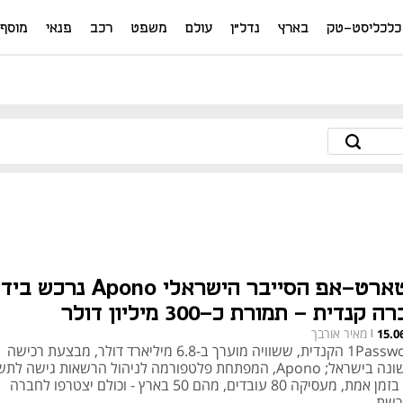
כלכליסט-טק
בארץ
נדל"ן
עולם
משפט
רכב
פנאי
מוסף
סטארט-אפ הסייבר הישראלי Apono נרכש בי
 קנדית - תמורת כ-300 מיליון דולר
מאיר אורבך
15.0
|
1Password הקנדית, ששוויה מוערך ב-6.8 מיליארד דולר, מבצעת רכישה
ראשונה בישראל; Apono, המפתחת פלטפורמה לניהול הרשאות גישה ל
ענן בזמן אמת, מעסיקה 80 עובדים, מהם 50 בארץ - וכולם יצטרפו לחברה
כשת