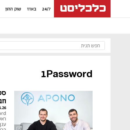
24/7
באזז
שוק ההון
1Password
חברה
6.26
הרו