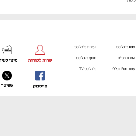
פוטו כלכליסט
ועידות כלכליסט
המרת מט"ח
מוסף כלכליסט
שרות לקוחות
מינוי לעית
עמוד מט"ח כללי
כלכליסט TV
טוויטר
פייסבוק