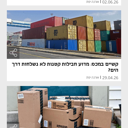
02.06.26
|
אורנה יפת
מאמר קני
מאמר קני
קשיים במכס: מדוע חבילות קטנות לא נשלחות דרך
הים?
29.04.26
|
אורנה יפת