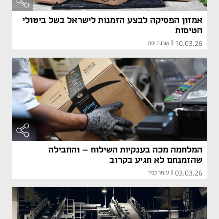
אמזון הפסיקה לבצע הזמנות לישראל בשל ביטולי
הטיסות
10.03.26
|
אורנה יפת
המלחמה מכה בענקיות השילוח — והחבילה
שהזמנתם לא תגיע בקרוב
03.03.26
|
עומר כביר
מאמר קני