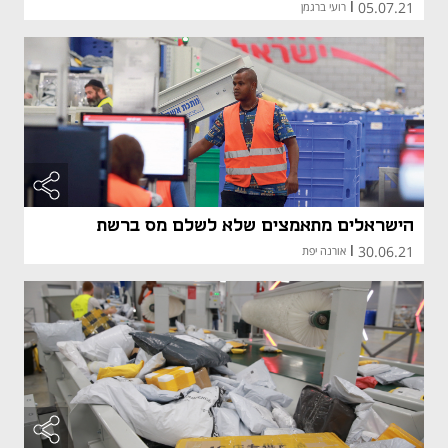
05.07.21
|
רועי ברגמן
מאמר קני
מאמר קני
הישראלים מתאמצים שלא לשלם מס ברשת
30.06.21
|
אורנה יפת
מאמר קני