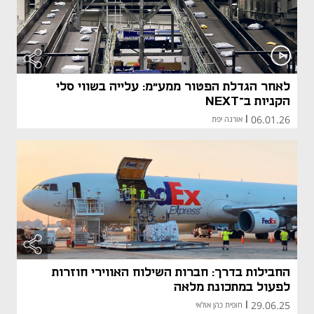
מאמר קני
לאחר הגדלת הפטור ממע"מ: עלייה בשווי סלי
הקניות ב־NEXT
06.01.26
|
אורנה יפת
החבילות בדרך: חברות השילוח האווירי חוזרות
לפעול במתכונת מלאה
29.06.25
|
חופית כהן אולאי