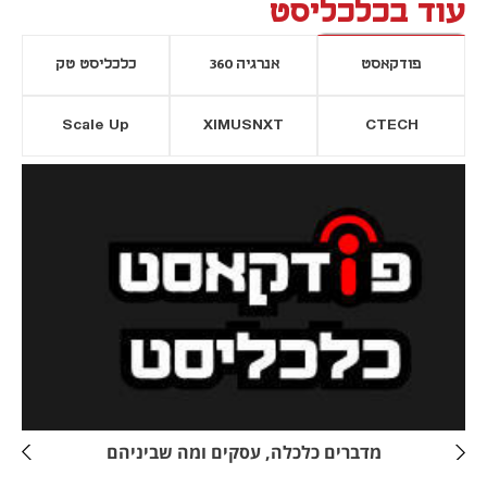
עוד בכלכליסט
פודקאסט
אנרגיה 360
כלכליסט טק
Scale Up
XIMUSNXT
CTECH
יסייה חדשה
נפתח בכרטיסייה חדשה
מדברים כלכלה, עסקים ומה שביניהם