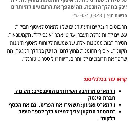
על פי הוול סטריט ג'ורנל, איסוף ההזמנות מחוץ לחנויות
זינק במהלך המגפה, מה שהפך את הרובוטים למיותרים
חדשות חוץ
|
08:48, 25.04.21
הרובוטים הענקיים והעתידניים של וולמארט לאיסוף חבילות 
נפתח בכרטיסייה חדשה
נפתח בכרטיסייה חדשה
נפתח בכרטיסייה חדשה
עשויים להיות נחלת העבר. על פי אתר “אינסיידר”, הקמעונאית 
הסירה רבות ממכונות אלה, שמשמשות לקוחות לאסוף הזמנות 
מקוונות. איסוף ההזמנות מחוץ לחנויות זינק במהלך המגפה, מה 
שהפך את הרובוטים למיותרים, דיווח “וול סטריט ג’ורנל”.
קראו עוד בכלכליסט:
וולמארט מרחיבה השירותים הפיננסיים: מקימה 
חברת פינטק
וולמארט ואמזון: תשאירו את הפריט, וגם את הכסף
"המסחר המקוון צריך למצוא דרך לספר סיפור 
ללקוח"