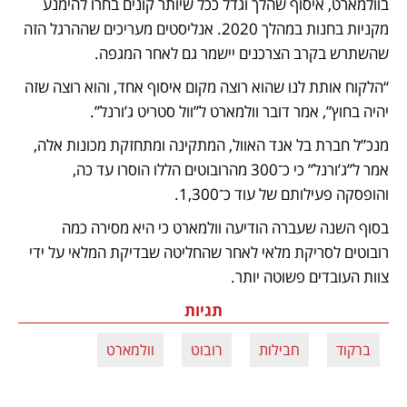
בוולמארט, איסוף שהלך וגדל ככל שיותר קונים בחרו להימנע 
מקניות בחנות במהלך 2020. אנליסטים מעריכים שההרגל הזה 
שהשתרש בקרב הצרכנים יישמר גם לאחר המגפה.
“הלקוח אותת לנו שהוא רוצה מקום איסוף אחד, והוא רוצה שזה 
יהיה בחוץ”, אמר דובר וולמארט ל”וול סטריט ג’ורנל”.
מנכ”ל חברת בל אנד האוול, המתקינה ומתחזקת מכונות אלה, 
אמר ל”ג’ורנל” כי כ־300 מהרובוטים הללו הוסרו עד כה, 
והופסקה פעילותם של עוד כ־1,300.
בסוף השנה שעברה הודיעה וולמארט כי היא מסירה כמה 
רובוטים לסריקת מלאי לאחר שהחליטה שבדיקת המלאי על ידי 
צוות העובדים פשוטה יותר.
תגיות
ברקוד
חבילות
רובוט
וולמארט