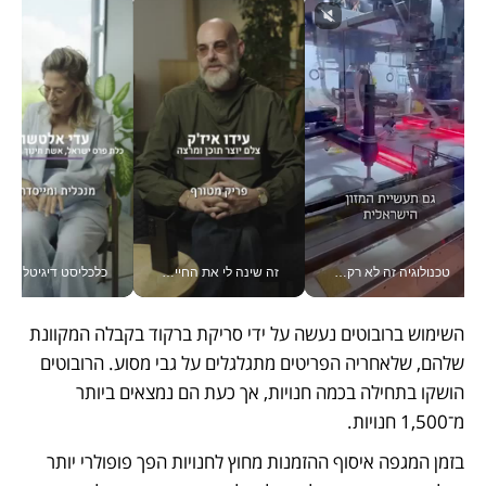
טכנולוגיה זה לא רק בהייטק: גם תעשיית המזון הישראלית מאמצת כלי AI, אוטומציה וניתוח דאטה בזמן אמת
זה שינה לי את החיים: איך עידו איז'ק הופך את הסמארטפון לכלי צילום מקצועי_v
כלכליסט דיגיטל
השימוש ברובוטים נעשה על ידי סריקת ברקוד בקבלה המקוונת 
שלהם, שלאחריה הפריטים מתגלגלים על גבי מסוע. הרובוטים 
הושקו בתחילה בכמה חנויות, אך כעת הם נמצאים ביותר 
מ־1,500 חנויות.
בזמן המגפה איסוף ההזמנות מחוץ לחנויות הפך פופולרי יותר 