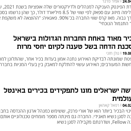
אמיר פרגר
24.0
|
חברת הפינטק העניקה למנהל
השלימה מיזוג עם ספאק לפי שווי של 8.5 מיליארד דולר, כך שהן נרשמו
בערך גבוה. מאז קרס שווי החברה בכ־90%. פאגאיה: "ההוצאה לא משק
 התגמול הנוכחי"
יר מאוד באחת החברות הגדולות בישראל
כנת הדחה בשל טענה לקיום יחסי מרות
גולן חזני
19.0
|
טת שמונתה לבדיקת האירוע נתנה אמון בעדות בכיר אחר, שהתלונן למר
שות המעורבים; האירוע עשוי להתלקח למאבק בין בעלי המניות בחברה
שה ישראלים מונו לתפקידים בכירים באינטל
ולמית
רפאל קאהאן
04.0
|
נוי הבכיר ביותר הוא של אורי פרנק, ששימש כמנהל ארגון ההנדסה בחב
נה לסגן נשיא תאגידי. החברה גם מינתה מספר מומחים טכנולוגיים אותם 
מקבילה לסגן נשיא