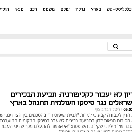
כלכליסט-טק
בארץ
נדל"ן
עולם
משפט
רכב
פנאי
מוסף
יון לא יעבור לקליפורניה: תביעת הבכירים
שראלים נגד סיסקו העולמית תתנהל בארץ
ליטל דוברוביצקי
05.0
|
הדין לעבודה קבע כי למרות "תניית שיפוט זר" בהסכמים בין הצדדים, יש
 הפורום הנאות לדון בתביעת בכירים לשעבר בסיסקו המקומית המוערכת 
בר של מיליוני שקלים. השופטת: "אי אפשר להתעלם מכך שדיני העבוד
ה"ב נוטים לכיוון שונה מאלו שבישראל"