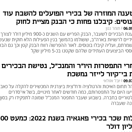
ענה המוזרה של בכירי הפועלים להשבת עוד
נוסים: קיבלנו פחות כי הבנק מציית לחוק
תומר גנון
06.0
|
לטענת הבכירים לשעבר, הבנק הפריש עם השנים כ-900 מיליו
דיים לרשויות בארה"ב, ששולמו בהמשך בגין הפעילות הלא חוקית שנע
מרתם, ועליה קיבלו בונוסים. לאור ההפרשה רווח הבנק קטן וכך גם הבונ
סי הביצועים העתידים שלהם שקטנו בכ-5 מיליון שקל
רי התפטרות היו"ר והמנכ"ל, נטישת הבכירים
 בי־קיור לייזר נמשכת
יובל אזולאי
09.0
|
ל תחום האיכות והרגולציה ודח"צית ביצרנית המכשירים להקלה על כאב
יעו היום על התפטרותם, כמה חודשים לאחר מינויים, בשל אי־סדרים
לטוריים בחברה. בשבוע שעבר התפטר המנכ"ל שמונה לתפקידו רק בסוף
ה שעברה
עלות שכר בכירי פאגאיה בשנת 22
יון דולר