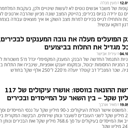
מעין מנלה
12.0
|
ופות של משבר אנשים נוטים לא לעשות שינויים ולכן, בעקבות המלחמה
ם גם ירידה בגיוס בכירים; בהייטק המצב שונה מכיוון שהרבה ארגונים לא 
ות והתחילו לגייס בכירים למרות מצב השוק; אז איך מוצאים עבודה בצמר
ון דווקא עכשיו?
ק הפועלים מעלה את גובה המענקים לבכירים,
ל מגדיל את התלות בביצועים
עירית אבישר
04.1
|
 המניות החסומות יבוטל, ובמקומו יוענקו אופציות, שיגבירו את התלות בב
. שכר המנכ"ל דב קוטלר יועלה מ־220 ל־250 אלף שקל בחודש
פרשת ההונאה בווסטו: אושרו עיקולים של 117
ליון שקל - בין השאר על המייסדים ובכירים
מאיר אורבך
19.0
עבר
|
בית המשפט אישר הטלת העיקולים: כ-90 מיליון שקל על נכסי המייסדים
27.6 מיליון שקל לשני העובדים לשעבר ונותן שירותים. הבקשה המקורית ב
לחייב את המייסדים בעיקולים על סך 768.6 מיליון שקל ואת הבכירים 