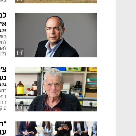
למ
אי
3.25
הוו
למש
לארכ
רלו
צ'
נע
8.24
כמא
במס
החט
פוקס
"הש
"ה
עב