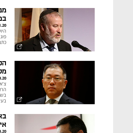
מנ
במ
1.20
היו
פוגע
כתב
הכ
מק
0.20
צ'אנ
הרא
בעית
כמי
בא
אי
0.20