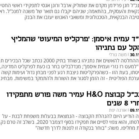
כ"ל חנן פרידמן מקדם את שמוליק ארבל ורונן אגסי לתפקידי ראשי החטי
קאית והעסקית, בהתאמה; שניהם יקבלו גם תואר של משנה למנכ"ל. רא
יבה הבנקאית, הטכנולוגית ומשאבי האנוש יעזבו את הבנק
"ד עמית איסמן: 'פרקליט המיעוט' שהמליץ
קל עם נתניהו
משה גורלי
30.1
|
על ההחלטה להאשים את נתניהו בשוחד בתיק 2000 נכתב שכל הבכיר
"למעט רז נזרי ועמית איסמן"; מנדלבליט בחר בו כעת לפרקליט המדינה, 
טתו, בעת הזו - כשהפרקליטות ניצבת רגע לפני מבחן גדול ועימות קשה 
רכת הפוליטית - זה הזמן לסגור את השורות ולהתמקד במשימות. מבחינה 
ן הוא המינוי האידיאלי
מנכ"ל קבוצת H&O עמיר משה פורש מתפקידו
8 שנים
אורנה יפת
09.1
|
 הודיע היום להנהלת הקבוצה - הנמצאת בבעלות משפחת לבנת - על
החלטתו, והוא צפוי לסיים את תפקידו בסוף דצמבר 2020. בשלב 
ת מחליפו. משה: "בוחר בנקודה זו לפנות לדרך חדשה"