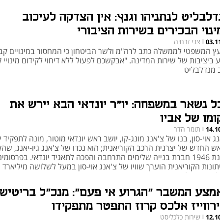
דלבליט לנתניהו וגנץ: אין הצדקה לעיכוב
ינוי הבכירים בשירות הציבורי
צבי זרחיה
03.1
|
עץ המשפטי לממשלה כתב לרה"מ ולשר הביטחון כי המחסור במינויים קב
 ביציבות של שירות המדינה. "אבקשכם לפעול ללא דיחוי לקידום מינויי 
 מנדלבליט
ל נשאר במשפחה: יו"ר יונדאי הבא יירש את
ומו של אביו
תומר הדר
14.1
|
ג אוי-סון, בנו של צ'אנג מונג-קו, יושב ראש יונדאי מוטור, מונה לתפקיד י
ש החדש של יצרנית הרכב הקוריאנית; הוא נכדו של צ'אנג גיו-יאנג, שהק
בשנת 1946 חברת בנייה שלימים התרחבה והפכה לתאגיד יונדאי. בפרסומים
ונות הקוריאנית הוערך שוויו של צ'אנג אוי-סון במעל לשלושה מיליארד וון
ליארד שקל
מצע המשבר "הגרוע אי פעם": מנכ"ל בריטיש
ירווייז אלכס קרוז התפטר מתפקידו
שירות כלכליסט
12.1
|