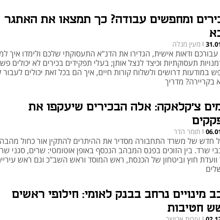
ירים ומחפשים עבודה? כך תמצאו את האתגר
א
מעין מנלה
31.0
|
 עבורכם ודאות אישית, הגדירו את הדנ"א התעסוקתי שלכם ולימדו איך למ
נויות תעסוקתיות וכיצד לנצל אותן; בעלי תפקידים בכירים לא יכולים פש
ש במודעות דרושים ולשלוח קורות חיים, איך הם בכל זאת יכולים לעבור 
 בקריירה? מדריך
ים צ'קלאקה: אלה הבכירים שיעקפו את
קקים
תומר הדר
06.0
|
ל חדש של משרד התחבורה מסדיר את ההיתרים להתקין אור כחול מהבה
י שרד. בין הזוכים בפנס המבהב הנכסף באופן אוטומטי: שרים, סגני שרי
ר וועדת חוץ וביטחון של הכנסת, ראש המוסד וראש השב"כ וגם ראש עיריי
שלים
ב מינויים נרחב בבנק לאומי: חילופי ראשים
ש חטיבות
עירית אבישר
02.1
|