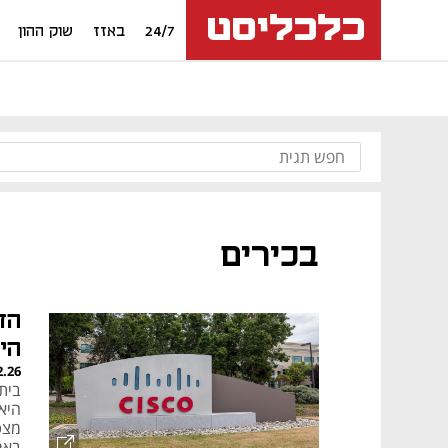
24/7
באזז
שוק ההון
בכירים
הד
הי
2.26
בית 
היא
מצט
באר