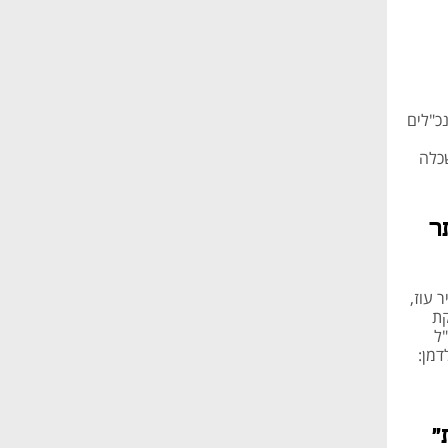
כ"לים
שכלה
ר
 עוז,
קת
ל
דמן:
"