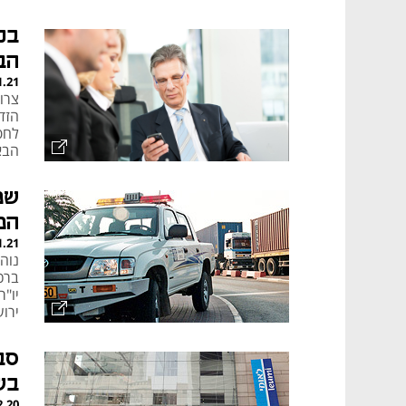
בכ
הב
1.21
צרו
הזדמ
לחפ
הבא
שמ
הפ
1.21
נוה
ברכב
יו"
ירו
סב
בש
2.20