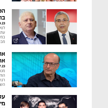
הט
בו
9.23
עתי
במש
מבוס
אח
את
7.23
מנה
הוד
רגו
השנ
מיל