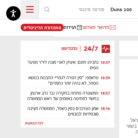
Duns 100
פורטל פיננסי
נפתח בכרטיסייה חדשה
הדואר האדום
ועידות
המהדורה הדיגיטלית
24/7
כלכליסט
נתניהו חתם: איציק לארי מונה ליו"ר מפעל
10:37
הפיס
טראמפ: "סין הפרה לגמריי ההבנות בנושא
16:59
הסחר, לא נהיה יותר נחמדים"
המשטרה פתחה בחקירה נגד נדב ארגמן
18:57
בחשד לסחיטה באיומים של ראש הממשלה
אמון הצרכנים בסין בשפל, הממשלה מציגה
18:16
סובסידיות לבזבוזים
ראל
לכל הכתבות
בשווי
ה