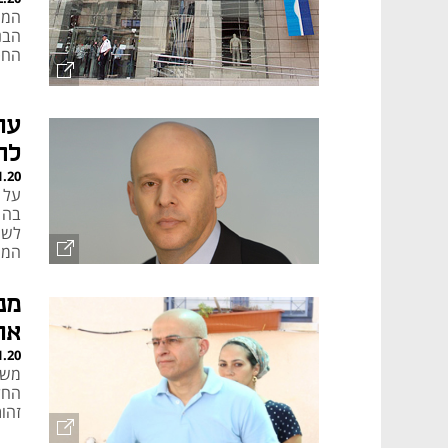
המנ
הבנ
החט
עו
לה
1.20
בה 
לשי
המע
איסמ
אחרי 
1.20
משה
זהו