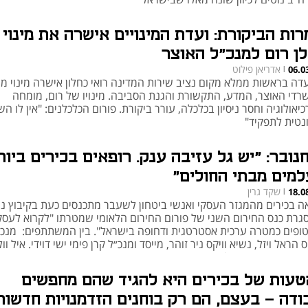
רות הביקורת: ועדת המינויים אישרה את מינוי
לן רום למנכ"ל האוצר
אדריאן פילוט
06.0
|
עדה בראשות ממלא מקום נציב שירות המדינה רואי כחלון אישרה מינוי מנ
רדי האוצר, המדע, התקשורת והגנת הסביבה. מינויו של רום, מומחה
יאולוגיה וחסר ניסיון בכלכלה, עורר ביקורת. פורום הכלכלנים: "אין לו ה
ונטית לתפקיד"
חנובר: "יש גל עזיבה ענק. רופאים בכירים ביות
למים מבתי החולים"
שקד גרין
18.0
|
ה בכירים מהמגזר העסקי ואנשי ביטחון לשעבר מתכנסים כעת בקיבוץ ניר
גרת כנס החירום השני של פורום החירום הלאומי שמטרתו "לקרוא לעס
ופים כמטרה ערכית אסטרטגית ודחופה בישראל". בין המשתתפים: מנכ"
 הראל ויזל, נשיא וויקס ניר זוהר, מייסד ומנכ״ל קרן פימי ישי דוידי. איל וול
בתת המשק נשקלת"
טעות של בכירים היא להגיד שהם מחפשים
ודה - בעצם, הם רק בוחנים הזדמנויות חדשות