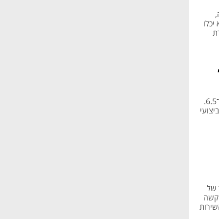
,
יכלו
ת
מדיניות התגמול החדשה של הבנק: המענק המקסימלי יגדל מ־5 משכורות ל־6.5.
יצועי
 וסך של
יקשה
ונותן השירות