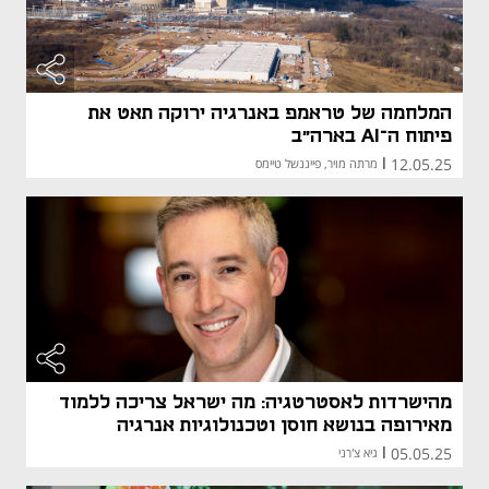
המלחמה של טראמפ באנרגיה ירוקה תאט את
פיתוח ה־AI בארה"ב
12.05.25
|
מרתה מויר, פייננשל טיימס
מהישרדות לאסטרטגיה: מה ישראל צריכה ללמוד
מאירופה בנושא חוסן וטכנולוגיות אנרגיה
05.05.25
|
גיא צ'רני