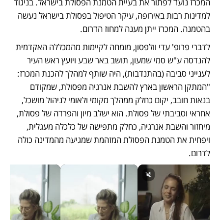
המכרז נועד לפתור את בעיית הטמנת הפסולת בישראל. בניגוד 
למדינות רבות באירופה, עיקר הטיפול בפסולת בישראל נעשה 
בהטמנה. המכרז ייתן מענה למחוז הדרום. 
לדברי פרופ' עדי וולפסון, מומחה לקיימות מהמכללה האקדמית 
להנדסה ע"ש סמי שמעון, תושב באר שבע ויועץ ראש העיר 
לענייני סביבה (בהתנדבות), היה שותף למהלך להכנת המכרז: 
"המתקן הראשון בארץ להשבת אנרגיה מפסולת, שמקודם 
בנאות חובב, יקום כחלק ממהלך מקומי ולאומי לניהול מושכל, 
אחראי וסביבתי של פסולת. הוא ישלב מיון והפרדה של פסולת, 
מיחזור והשבת אנרגיה, כחלק מתפישה של כלכלה מעגלית, 
ויפחית את הטמנת הפסולת המזהמת שמגיעה מהמדינה כולה 
לדרום.