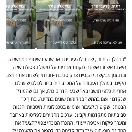
אני לא צריכה את המשרד: רונית שרעבי-חדד מנהלת ארגון של 30000 עובדים מכל מקום_v
כלכליסט דיגיטל "חינוך הוא המשימה של החיים שלי"_v
חינוך הוא המש
"במהלך הייחודי, שהובילה עיריית באר שבע בשיתוף הממשלה, 
היא בראש ובראשונה לוקחת אחריות על טיפול בפסולת שלה, 
ובו בזמן מבקשת להבטיח צדק סביבתי-חברתי ולשנות את המצב 
הקיים. במהלך העבודה על המכרז, היה ברור לכולם שיש לנו 
אחריות כלפי תושבי באר שבע והדרום כולו, אך גם שהמודל 
שנקדם ייושם בהמשך במקומות שונים במדינה. בתוך כך 
הבטחנו שקיפות לציבור ושימוש בטכנולוגיות מיטביות והגנות 
סביבתיות מתקדמות וקבענו ערכים מחמירים לפליטות בארובה 
ומערך פיקוח ואכיפה ייעודי. המכרז הנוכחי צפוי להצעיד את 
המדינה סוף-סוף צעד גדול קדימה כדי להפוך את הקערה על 