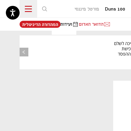
Duns 100
פורטל פיננסי
נפתח בכרטיסייה חדשה
הדואר האדום
ועידות
המהדורה הדיגיטלית
יכה לשלם
כישת
BASE: ההפסד
הרבעוני זינק ל-76