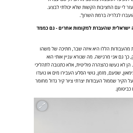
ענף במתח גבוה
מדברים כלכלה, עסקים ומה שב
עליהם עם עאדל, פועל בבית המלאכה שעזר לי עם החציבות הקשות שלא יכולתי לבצע. 
ועברו לגלריה ברמת השרון".
אפשר לראות בהן פיסות של גיאוגרפיה ישראלית שהעברת למקומות אחרים - גם כממד 
״קראתי לתערוכה 'שוקת שבורה', וכל אחת מהעבודות הללו היא איזה שבר, חתיכה של משהו 
שפורק ונתלש מהקשרו. וכמו שהוא מפורק, כך גם אני מרגישה. מה שנורא עניין אותי הוא 
שבפירוק הזה נחשפו השכבות התחתונות. הן לא נעשו כהצהרה פוליטית, אלא כתגובה לתהליכי 
התפרקות. יש בהן גם תחושה חזקה של צימאון, שפעם, מזמן, גושי הסלע העבירו מים או נועדו 
למים אבל עכשיו הם חרבים, יבשים, ולכן על הקיר שממול העבודות יצרתי ציור קיר גדול מחומר 
כביטומן.