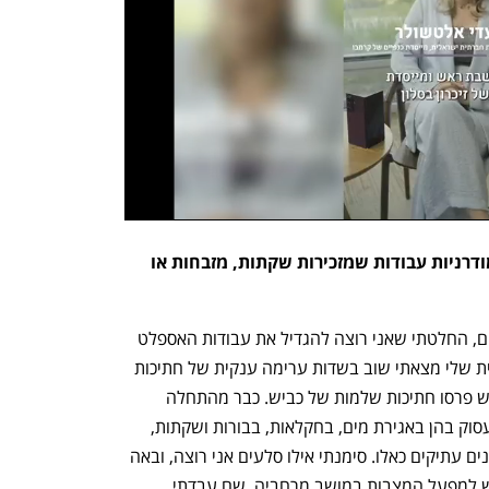
בסופו של דבר, יצרת מחתיכות כביש מודרניות עבודות שמזכירות שקתות, מזבחות או 
נפתח בכרטיסייה חדשה
נפתח בכרטיסייה חדשה
"בעקבות התגלית של החומר בתוך הגושים, החלטתי שאני רוצה להגדיל את עבודות האספלט 
וליצור סדרה חדשה מהן. בצעידה ליד הבית שלי מצאתי שוב בשדות ערימה ענקית של חתיכות 
כביש גדולות מאוד שזרקו בצדי הדרך, ממש פרסו חתיכות שלמות של כביש. כבר מהתחלה 
ידעתי בצורה אינטואיטיבית שאני רוצה לעסוק בהן באגירת מים, בחקלאות, בבורות ושקתות, 
והתחלתי להתבונן בכל מיני צורות של מבנים עתיקים כאלו. סימנתי אילו סלעים אני רוצה, ובאה 
משאית עם מנוף לקחת את חתיכות הכביש למפעל המצבות במושב מרחביה, שם עבדתי 