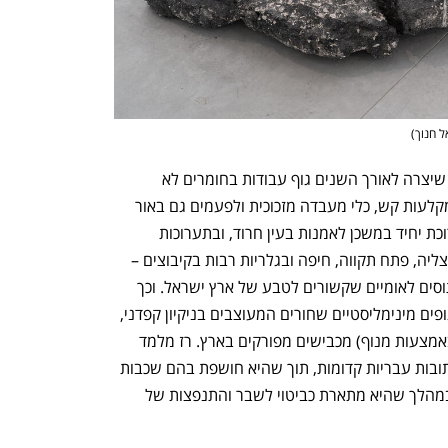
ל חנוך
)
מלמד (63), ילידת קיבוץ גבע, היא אמנית שיצרה לאורך השנים גוף עבודות בחומרים לא 
שגרתיים: יריעות מתכת, רישומים בזפת, מקלעות קש, כלי מעבדה מזכוכית ולפעמים גם באור 
וצללים עצמם. עבודותיה – שהוצגו בתערוכת יחיד במשכן לאמנות בעין חרוד, ובתערוכות 
קבוצתיות במוזיאון תל אביב ובמוזיאוני הרצליה, פתח תקווה, חיפה ובגלריות רבות בקיבוצים – 
מרבות לעסוק באופן פואטי וביקורתי במיתוסים לאומיים שקשורים לטבע של ארץ ישראל. וכך 
עבודותיה החדשות, שנראות מרחוק כמו גופים מינימליסטיים שחורים המעוצבים בניקיון קפדני, 
מתגלים כגושי אספלט ענקיים שנלקחו (באמצעות מנוף) מכבישים מפורקים בארץ. רז מלמד 
חצבה בהם דימויי שקתות, תעלות מים וכתובות עבריות קדומות, תוך שהיא חושפת בהם שכבות 
תת קרקעיות כמו ממצאים ארכיאולוגיים, במהלך שהיא מתארת כביטוי לשבר והתנפצות של 