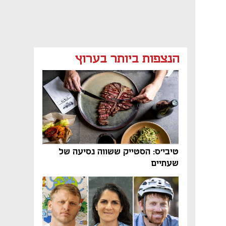
הנצפות ביותר בערוץ
טיבי'ס: הסטייק ששווה נסיעה של
שעתיים