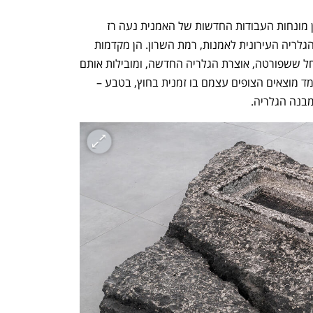
כמו שרידים שחורים ודוממים שלאחר אסון מונחות העבודות החדשות של האמנית נעה רז 
מלמד על רצפת הבטון, בחלל הארוך של הגלריה העירונית לאמנות, רמת השרון. הן מקדמות 
את באי ארבע תערוכות היחיד באוצרות רחל ששפורטה, אוצרת הגלריה החדשה, ומובילות אותם 
פנימה. בהליכה לאורך הפסלים של רז מלמד מוצאים הצופים עצמם בו זמנית בחוץ, בטבע – 
מבנה הגלריה.