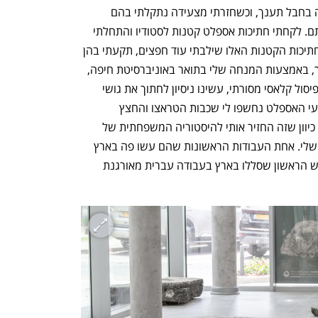
"בגושי האספלט נתקלתי במקרה. אני גרה בחבל תענך, וכשחזרתי מצעידה נתקלתי בהם 
פתאום, אחרי שפירקו איזה כביש וזרקו אותם. לקחתי חתיכות אספלט קטנות לסטודיו והתחלתי 
לחצוב בהן, בתחילה באמצעות פטיש, ובחתיכות הקטנות האלו שילבתי עוד חפצים, תקעתי בהן 
דגל או אפילו קברתי בתוכן דברים. בהמשך, באמצעות המנחה שלי בתואר באוניברסיטת חיפה, 
האמן זוהר גוטסמן שמתמחה בחציבות ובפיסול קלאסי מסורתי, עשינו ניסיון לחתוך את גושי 
האספלט עם דיסק מכני. פתאום, בתוך סלעי האספלט נחשפו לי שכבות הטראצו והחצץ 
הפנימיות. הגילוי הזה נורא ריגש אותי, גם כיוון שזה החזיר אותי להיסטוריה המשפחתית של 
המשפחה החלוצית שלי, של סבא וסבתא שלי. אחת העבודות הראשונות שהם עשו פה בארץ 
היה לנתץ חצץ בכביש טבריה־צמח, הכביש הראשון שסללו בארץ בעבודה עברית מאורגנת 