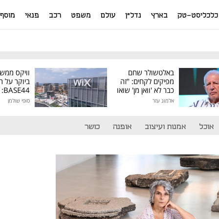
כלכליסט-טק
בארץ
נדל"ן
עולם
משפט
רכב
פנאי
מוסף
באלטשולר שחם
וויקס ממש
מפיקים לקחים: "זה
ביוקר על ר
כבר לא 'וואן מן' שואו
44
של גילעד"
אלמוג עזר
סופי שולמן
מיליון דולר
אוכל
אמנות ועיצוב
אופנה
כושר