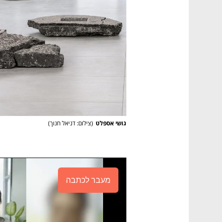
גושי אספלט
(
צילום: דניאל חנוך
)
מעבר לכתבה