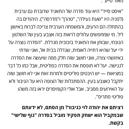
מאוד סייע".  
"איסט סייד" היא עוד סדרה של התאגיד שדוברת גם ערבית 
(לפניה היו "שעת נעילה", "טהרן" ו"מדרסה"). היהודים בה 
בהתחלה הם הרעים, והמשפחה הערבית צריכה לברוח באישון 
ליל. מי שמחפשים עלולים לראות בזה אצבע בעין של השלטון 
הנוכחי, שבוחן את התאגיד בזכוכית מגדלת. "הסדרה נוצרה על 
ידי יעל שהיא דתייה לאומית, שגדלה בבית אל, ואני שדתי 
באיזושהי צורה, ואני חושב שזה חלק ממה שיעשה את הסדרה 
לנגישה. יעל לא תופסת את הסדרה כפוליטית, אבל כמו כל דבר 
במציאות — יש היבטים פוליטיים ולמרות זאת אני לא חושב שזה 
יתקבל כאצבע בעין. ההסתכלות של הצופה היא על הגיבור ולא 
על האירועים מסביב. אבל אולי הקומיסרים יראו בזה משהו 
פוליטי מתריס".
רציתם את יהודה לוי כגיבור? מן הסתם, לא ידעתם 
שבמקביל הוא ישחק תפקיד מוביל בסדרה "גוף שלישי" 
בקשת.