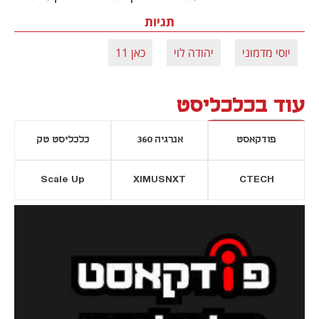
תגיות
יוסי מדמוני
יהודה לוי
כאן 11
עוד בכלכליסט
פודקאסט
אנרגיה 360
כלכליסט טק
Scale Up
XIMUSNXT
CTECH
יסייה חדשה
נפתח בכרטיסייה חדשה