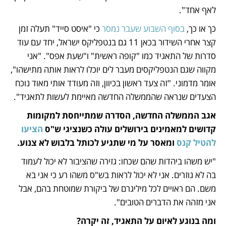
לאף אחד".
כך או כך, 
בסוף השבוע שעבר נמסר
 כי "איסט סייד" תעלה זמן 
קצר אחרי השידור בכאן 11 גם בנטפליקס ישראל, יחד עם עוד 
סדרות של התאגיד כמו "קופה ראשית" ו"שעת אפס". "אני 
מקווה שגם הנטפליקסים מעבר לים יוכלו לראות אותה מתישהו", 
אומר מדמוני. "זה צעד ראשון בכיוון, וזה מעודד אותי מאוד נוכח 
הצעדים שנראה שהממשלה החדשה מאיימת לעשות לתאגיד".
אגב הממשלה החדשה, הסדרה שמתייחסת למקומות 
קדושים למאמינים בירושלים עולה כשנציגי ש"ס 
הציעו 
להטיל קנס
 ומאסר על מי שתגיע לכותל בלבוש לא צנוע.
"יש משהו ביהדות שהם שכחו: גזירה שהציבור לא יכול לעמוד 
בה לא גוזרים. אני לא יכול לראות בש"ס משהו רע כי אני בא 
משם. הם ראויים לכל מיליגרם של ביקורת שמוטחת בהם, אבל 
אני מזהה את הדברים הטובים".
ומה בנוגע לאיום על התאגיד, זה יקרה? 