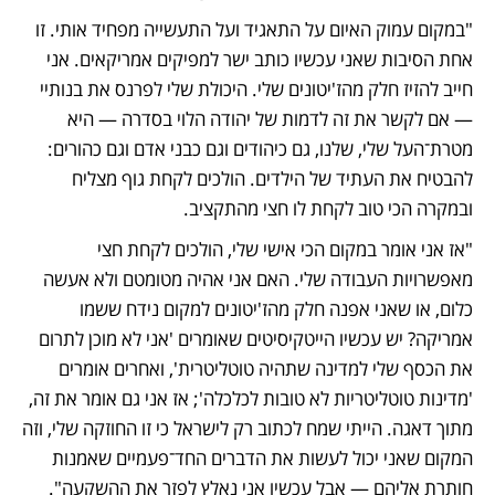
"במקום עמוק האיום על התאגיד ועל התעשייה מפחיד אותי. זו 
אחת הסיבות שאני עכשיו כותב ישר למפיקים אמריקאים. אני 
חייב להזיז חלק מהז'יטונים שלי. היכולת שלי לפרנס את בנותיי 
— אם לקשר את זה לדמות של יהודה הלוי בסדרה — היא 
מטרת־העל שלי, שלנו, גם כיהודים וגם כבני אדם וגם כהורים: 
להבטיח את העתיד של הילדים. הולכים לקחת גוף מצליח 
ובמקרה הכי טוב לקחת לו חצי מהתקציב. 
"אז אני אומר במקום הכי אישי שלי, הולכים לקחת חצי 
מאפשרויות העבודה שלי. האם אני אהיה מטומטם ולא אעשה 
כלום, או שאני אפנה חלק מהז'יטונים למקום נידח ששמו 
אמריקה? יש עכשיו הייטקיסיטים שאומרים 'אני לא מוכן לתרום 
את הכסף שלי למדינה שתהיה טוטליטרית', ואחרים אומרים 
'מדינות טוטליטריות לא טובות לכלכלה'; אז אני גם אומר את זה, 
מתוך דאגה. הייתי שמח לכתוב רק לישראל כי זו החוזקה שלי, וזה 
המקום שאני יכול לעשות את הדברים החד־פעמיים שאמנות 
חותרת אליהם — אבל עכשיו אני נאלץ לפזר את ההשקעה".