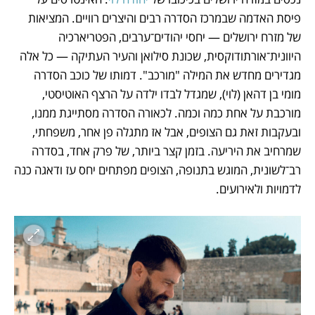
פיסת האדמה שבמרכז הסדרה רבים והיצרים רוויים. המציאות 
של מזרח ירושלים — יחסי יהודים־ערבים, הפטריארכיה 
היוונית־אורתודוקסית, שכונת סילואן והעיר העתיקה — כל אלה 
מגדירים מחדש את המילה "מורכב". דמותו של כוכב הסדרה 
מומי בן דהאן (לוי), שמגדל לבדו ילדה על הרצף האוטיסטי, 
מורכבת על אחת כמה וכמה. לכאורה הסדרה מסתייגת ממנו, 
ובעקבות זאת גם הצופים, אבל אז מתגלה פן אחר, משפחתי, 
שמרחיב את היריעה. בזמן קצר ביותר, של פרק אחד, בסדרה 
רב־לשונית, המוגש בתנופה, הצופים מפתחים יחס עז ודאגה כנה 
לדמויות ולאירועים. 