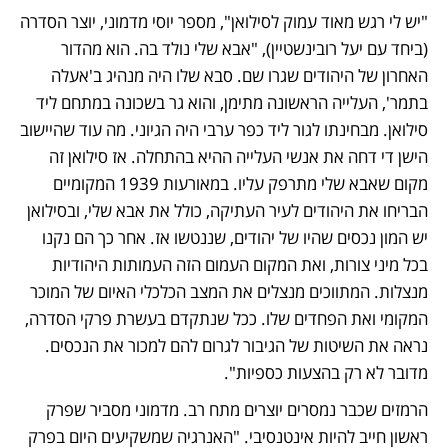
"יש לי רגש מאוד עמוק לסילואן", מספר יוסי מדמוני, יוצר הסדרה 
(ביחד עם יעל רובינשטיין), "אבא שלי נולד בה. הוא מהדור 
האחרון של היהודים שגרו שם. סבא שלו היה מנהיג ב'אעלה 
בתמר', העלייה הראשונה מתימן, והוא גר בשכונה במתחם ליד 
סילואן. מבחינתו לגור ליד כפר ערבי היה הגיוני. מה עוד שהיישוב 
הישן די דחה את אנשי העלייה ההיא בהתחלה. אז סילואן זה 
מקום שאבא שלי מתרפק עליו. במאורעות 1939 המקומיים 
הבריחו את היהודים לעיר העתיקה, כולל את אבא שלי, ובסילואן 
יש המון נכסים שהיו של יהודים, שננטשו אז. אחר כך הם נקנו 
בכל מיני צורות, ואת המקום העמום הזה העמותות היהודיות 
מנצלות. המתווכים מנצלים את המצב הכלכלי האיום של המוכר 
המקומי ואת הפחדים שלו. ככל שנתקדם בעשרת פרקי הסדרה, 
נראה את השיטות של הגיבור לגרום להם למכור את הנכסים. 
מדובר לא רק בהצעות כספיות". 
הרמזים שכבר נמסרים יוצרים מתח רב. מדמוני מסביר שפרק 
ראשון חייב להיות אינטנסיבי. "האנרגיה שמשקיעים היום בפרק 