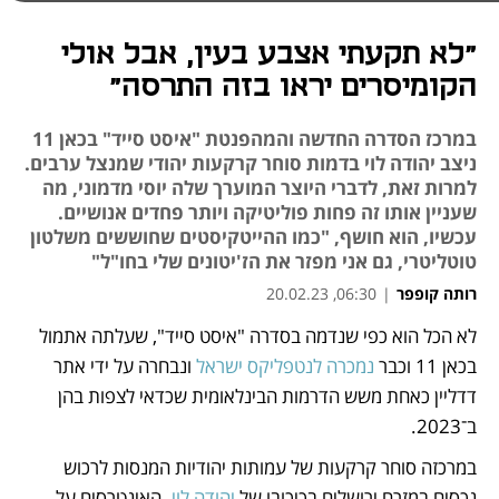
"לא תקעתי אצבע בעין, אבל אולי
הקומיסרים יראו בזה התרסה"
במרכז הסדרה החדשה והמהפנטת "איסט סייד" בכאן 11
ניצב יהודה לוי בדמות סוחר קרקעות יהודי שמנצל ערבים.
למרות זאת, לדברי היוצר המוערך שלה יוסי מדמוני, מה
שעניין אותו זה פחות פוליטיקה ויותר פחדים אנושיים.
עכשיו, הוא חושף, "כמו ההייטקיסטים שחוששים משלטון
טוטליטרי, גם אני מפזר את הז'יטונים שלי בחו"ל"
רותה קופפר
|
06:30, 20.02.23
לא הכל הוא כפי שנדמה בסדרה "איסט סייד", שעלתה אתמול 
נפתח בכרטיסייה חדשה
נפתח בכרטיסייה חדשה
נפתח בכרטיסייה חדשה
נפתח בכרטיסייה חדשה
בכאן 11 וכבר 
נמכרה לנטפליקס ישראל
 ונבחרה על ידי אתר 
דדליין כאחת משש הדרמות הבינלאומית שכדאי לצפות בהן 
ב־2023. 
במרכזה סוחר קרקעות של עמותות יהודיות המנסות לרכוש 
נכסים במזרח ירושלים בכיכובו של 
יהודה לוי
. האינטרסים על 