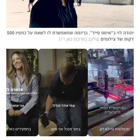
יהודה לוי ב"איסט סייד". כריזמה שמאפשרת לו לשאת על כתפיו 500 
דקות של צילומים
(
צילום: באדיבות כאן 11
)
טכנולוגיה זה לא רק בהייטק: גם תעשיית המזון הישראלית מאמצת כלי AI, אוטומציה וניתוח דאטה בזמן אמת
בתור מנכל אני מקבל מאות החלטות ביום, וה- Galaxy Z Fold8 Ultra עוזר לי לחתוך אותן מהר יותר_v
בתפקידים כאלה אי אפשר לח