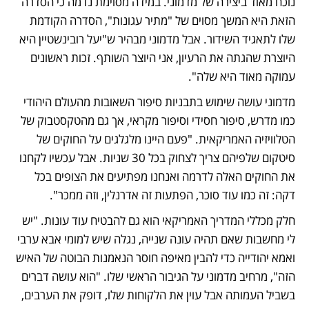
נוכח מאוד ביצירה של מדמוני. במידה מסוימת נדמה כי הסדרה 
הזאת היא המשך מסוים של "מתיר עגונות", הסדרה הקודמת 
שלו לתאגיד השידור. אבל מדמוני מבהיר ש"יעל רובינשטיין היא 
היוצרת שהגתה את הרעיון, אני היוצר השותף. זכות ראשונים 
עמוקה מאוד היא שלה". 
מדמוני עושה שימוש בתבניות סיפור השאובות מהעולם היהודי 
כמו מדרש, סיפור חסידי וסיפור מקראי, אך גם מהטקסטבוק של 
הטלוויזיה האמריקאית. "פעם היינו מלגלגים על החוקים של 
סיטקום שלפיהם צריך לצחוק בכל 30 שניות. אבל עכשיו לקחנו 
את החוקים האלה לדרמה ואנחנו מפתיעים את הצופים בכל 
דקה: זה כמו עוד סוכר, הפתעות זה אדרנלין, וזה ממכר".
חלק מכללי המדריך האמריקאי הוא גם להבטיח עוד עונות. "יש 
לי מחשבות שאם תהיה עונה שנייה, נגלה שיש למומי אבא ערבי 
ואמא יהודייה כדי להבין מאיפה חוסר הנאמנות הבוטה של האיש 
הזה", מרחיב מדמוני על הגיבור הראשי שלו. "הוא עושה דברים 
בשביל העמותה אבל עוין את הלקוחות שלו, דופק את הערבים, 