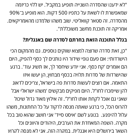
"לא ידענו שהסדרה השנייה תופיע במקביל. יש ללוי כריזמה 
שמאפשרת לו לשאת על כתפיו 500 דקות. הוא מופיע ב־90% 
מהסדרה. זה סטאר קוואליטי. שוב משהו שלמדנו מהאמריקאים. 
אמריקה זה תוכנת מחשב משוכללת".
בגלל התוכנה הזאת בחרתם לסדרה שם באנגלית? 
"כן, זאת סדרה שרוצה למצוא שווקים נוספים. גם מהמקום הכי 
הישרדותי: אם פעם גופי שידור היו נותנים לך כסף להפיק, היום 
הם אומרים 'קח כסף. אני יודע שיחסר לך, אז תשיג עוד'. ברגע 
שהישרדות של סדרות תלויה בכסף מבחוץ, הן יעשו איזו 
התאמה. אם רוצים לעשות סדרות פה בישראל, צריכים לדאוג 
להן שיימכרו לחו"ל. היום מפיקים מבקשים 'משהו ישראלי אבל 
שאני גם אוכל לקחת אותו לחו"ל'. זה אילוץ מאוד גדול שיכול 
להרוס הכל, כי ברגע שאתה מנסה לרקוד על כל החתונות, משהו 
עלול להיפגע.  בנוגע לשם 'איסט סייד' אני חושב שהוא טוב בכל 
מקרה. השפה המאחדת את הערבים, היהודים והיוונים וכל 
השאר בירושלים היא אנגלית. במקרה הזה, אני לא מנסה לקרוץ 