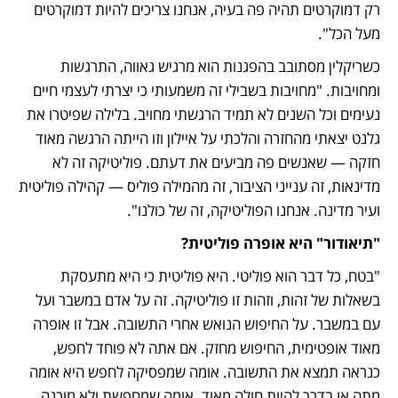
רק דמוקרטים תהיה פה בעיה, אנחנו צריכים להיות דמוקרטים 
מעל הכל".
כשריקלין מסתובב בהפגנות הוא מרגיש גאווה, התרגשות 
ומחויבות. "מחויבות בשבילי זה משמעותי כי יצרתי לעצמי חיים 
נעימים וכל השנים לא תמיד הרגשתי מחויב. בלילה שפיטרו את 
גלנט יצאתי מהחזרה והלכתי על איילון וזו הייתה הרגשה מאוד 
חזקה — שאנשים פה מביעים את דעתם. פוליטיקה זה לא 
מדינאות, זה ענייני הציבור, זה מהמילה פוליס — קהילה פוליטית 
ועיר מדינה. אנחנו הפוליטיקה, זה של כולנו".
"תיאודור" היא אופרה פוליטית?
"בטח, כל דבר הוא פוליטי. היא פוליטית כי היא מתעסקת 
בשאלות של זהות, וזהות זו פוליטיקה. זה על אדם במשבר ועל 
עם במשבר. על החיפוש הנואש אחרי התשובה. אבל זו אופרה 
מאוד אופטימית, החיפוש מחזק. אם אתה לא פוחד לחפש, 
כנראה תמצא את התשובה. אומה שמפסיקה לחפש היא אומה 
מתה או בדרך להיות חולה מאוד. אומה שמחפשת ולא מוכנה 