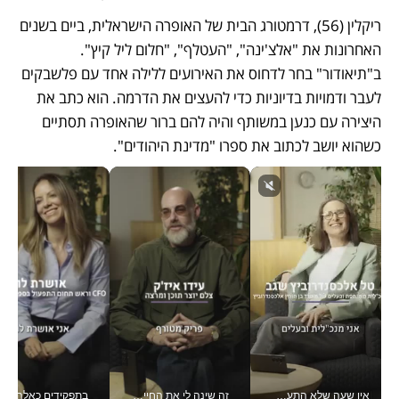
ריקלין (56), דרמטורג הבית של האופרה הישראלית, ביים בשנים 
האחרונות את "אלצ'ינה", "העטלף", "חלום ליל קיץ". 
ב"תיאודור" בחר לדחוס את האירועים ללילה אחד עם פלשבקים 
לעבר ודמויות בדיוניות כדי להעצים את הדרמה. הוא כתב את 
היצירה עם כנען במשותף והיה להם ברור שהאופרה תסתיים 
כשהוא יושב לכתוב את ספרו "מדינת היהודים".
אין שעה שלא התעסקתי במשבר - טל אלכסנדרוביץ’ שגב מנהלת משברים תקשורתיים מכל מקום עם ה- Galaxy Z Fold8 Ultra שלה_v
זה שינה לי את החיים: איך עידו איז'ק הופך את הסמארטפון לכלי צילום מקצועי_v
בתפקידים כאלה אי אפשר לח