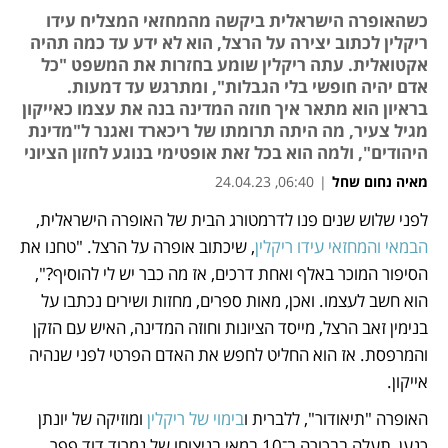
כשהאופרה הישראלית ביקשה מהמחזאי המצליח עידו
ריקלין לכתוב יצירה על הרצל, הוא לא ידע עד כמה תהיה
אקטואלית. עתה ריקלין שומע בחזרות את המשפט "כל
אדם יהיה חופשי בלי הגבלות", ומתרגש עד דמעות.
בראיון הוא מתאר איך חוזה המדינה בנה את עצמו כאייקון
מגיל צעיר, מה היתה תרומתו של ריכארד ואגנר ל"מדינת
היהודים", ולמה הוא בכל זאת אופטימי בנוגע לחזון הציוני
מאיה נחום שחל
|
06:40, 24.04.23
לפני שלוש שנים פנו לדרמטורג הבית של האופרה הישראלית, 
נפתח בכרטיסייה חדשה
נפתח בכרטיסייה חדשה
נפתח בכרטיסייה חדשה
הבמאי והמחזאי עידו ריקלין
, שיכתוב אופרה על הרצל. "טחנו את 
הסיפור המוכר באלף ואחת דרכים, אז מה כבר יש לי להוסיף?", 
הוא חשב לעצמו. ואכן, מאות ספרים, מחזות ושירים נכתבו על 
בנימין זאב הרצל, מייסד הציונות וחוזה המדינה, האיש עם הזקן 
והמרפסת. אז הוא החליט לחפש את האדם הפרטי לפני שנהיה 
אייקון. 
האופרה "תיאודור", ללברית ו
בימוי של ריקלין
 ומוזיקה של יונתן 
כנען, תעלה בבכורה ב־10 במאי בניצוחו של נמרוד דוד פפר, 