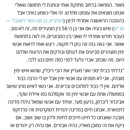
מאוד. המחאה ברחוב מחזקת אותי ונותנת לי תחושה שאולי 
אנחנו מוצאים את עצמנו מחדש. זה אולי נשמע נאיבי אבל 
בהפגנה הראשונה אמרתי לניצן (
הורוביץ, בן זוגו השר לשעבר — 
מנ"ש
) שיש בעיה אם אני בן ה־56 בין הצעירים פה, זה לא טוב. 
כעבור חודש אמרתי לו שאני בין המבוגרים, זה לווה בתחושת 
אושר. אני גאה בזה וזה נתן לי תקווה. ריגש אותי לראות אנשי 
ימין מוצהרים מביעים את דעתם ובודקים את הדעות שלהם 
היום. מה שכתב אברי גלעד לפני כמה ימים נגע ללבי. 
"גדלתי בבית ימני ואני מעריץ את רובי ריבלין, שהוא איש ימין 
מובהק. אני לא מסכים עם אנשי ימין אבל יש לי הרבה כבוד 
אליהם. אין לי כבוד למלוכנים ובריונים. אני נשוי לאיש מרצ שישב 
בממשלה אחת עם אנשי ימין פר אקסלנס כמו איילת שקד, 
אביגדור ליברמן, גדעון סער, שיחד עם אנשי שמאל ניהלו מדינה 
לתפארת. אנחנו חיים במדינה יהודית דמוקרטית וזה פרדוקס 
מובנה שאנחנו כל חיינו חייבים לחיות ולדון בו שוב ושוב. אם 
ניקח את זה כמובן מאליו, נהיה אבודים. אם נהיה רק יהודים או 