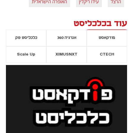
הרצל
עידו ריקלין
האופרה הישראלית
עוד בכלכליסט
פודקאסט
אנרגיה 360
כלכליסט טק
Scale Up
XIMUSNXT
CTECH
יסייה חדשה
נפתח בכרטיסייה חדשה