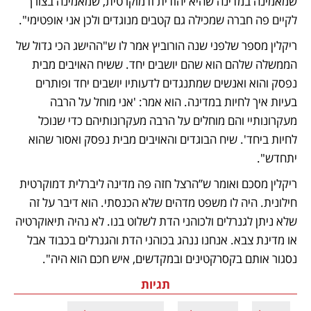
שמאמינה במדינה שהיא יהודית ודמוקרטית, שמאמינה בצורך 
לקיים פה חברה שמכילה גם קטבים מנוגדים ולכן אני אופטימי".
ריקלין מספר שלפני שנה הורוביץ אמר לו ש"ההישג הכי גדול של 
הממשלה שלהם הוא שהם יושבים יחד. ששיח האויבים מבית 
נפסק והוא ואנשים שמתנגדים לדעותיו יושבים יחד ופותרים 
בעיות איך לחיות במדינה. הוא אמר: 'אני מוחל על הרבה 
מעקרונותיי והם מוחלים על הרבה מעקרונותיהם כדי שנוכל 
לחיות ביחד'. שיח הבוגדים והאויבים מבית נפסק ואסור שהוא 
יתחדש".
ריקלין מסכם ואומר ש”הרצל חזה פה מדינה ליברלית דמוקרטית 
חילונית. היה לו משפט מדהים שלא הכנסתי. הוא דיבר על זה 
שלא ניתן לגנרלים ולכוהני הדת לשלוט בנו. לא נהיה תיאוקרטיה 
או מדינת צבא. אנחנו ננהג בכוהני הדת והגנרלים בכבוד אבל 
נסגור אותם בקסרקטינים ובמקדשים, איש חכם הוא היה".
תגיות