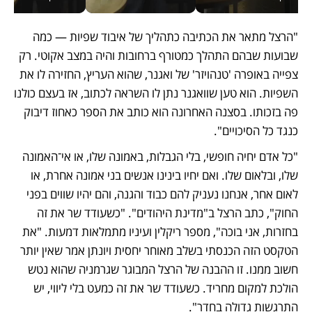
"הרצל מתאר את הכתיבה כתהליך של איבוד שפיות — כמה 
שבועות שבהם התהלך כמטורף ברחובות והיה במצב אקוטי. רק 
צפייה באופרה 'טנהויזר' של ואגנר, שהוא העריץ, החזירה לו את 
השפיות. הוא טען שוואגנר נתן לו השראה לכתוב, אז בעצם כולנו 
פה בזכותו. בסצנה האחרונה הוא כותב את הספר כאחוז דיבוק 
כנגד כל הסיכויים".
"כל אדם יחיה חופשי, בלי הגבלות, באמונה שלו, או אי־האמונה 
שלו, ובלאום שלו. ואם יחיו בינינו אנשים בני אמונה אחרת, או 
לאום אחר, אנחנו נעניק להם כבוד והגנה, והם יהיו שווים בפני 
החוק", כתב הרצל ב"מדינת היהודים". "כשעודד שר את זה 
בחזרות, אני בוכה", מספר ריקלין ועיניו מתמלאות דמעות. "את 
הטקסט הזה הכנסתי בשלב מאוחר יחסית ויונתן אמר שאין יותר 
חשוב ממנו. זו ההבנה של הרצל המבוגר שגרמניה שהוא נטש 
הולכת למקום מחריד. כשעודד שר את זה כמעט בלי ליווי, יש 
התרגשות גדולה בחדר".