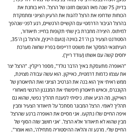
בדיוק 75 שנה מאז הוגשם חזונו של הרצל. היא בוחנת את 
הכוחות שדחפו את הרצל להגות את הרעיון הציוני ומתמקדת 
בהרצל הגיבור הדרמטי עם הקשיים הרגשיים, רגע לפני שנהפך 
למיתוס. היצירה מחברת בין שתי תקופות בחייו: תיאודור, 
הסטודנט הצעיר בן ה־21 בווינה (נועם היינץ), והרצל בן ה־35, 
העיתונאי המסקר את משפט דרייפוס בפריז שחווה מערכת 
יחסים קשה עם אשתו (עודד רייך).
"האופרה מתעסקת באיך הדבר נולד", מספר ריקלין. "הרצל יצר 
את עצמו כדמות דרמטית, כאייקון. הוא עשה עבודה מצוינת, 
ממש ראיתי איך הוא בנה את הנרטיב הציוני ואת התיאטרון של 
הקונגרס, וכאיש תיאטרון חיפשתי את המנגנון הרגשי מאחורי 
האייקון, מה הניע אותו. ניסיתי לפענח תהליך נפשי, שהוא גם 
תהליך לאומי. הרצל המבוגר מסתכל על תיאודור הצעיר ומבין 
איפה החיים שלו נתקעו. אני מסיים את האופרה ברגע שהרצל 
מבין שהוא לא תיאודור אלא הרצל. 'אני חושב שזה הסוף של 
החיים שלי. מרגע זה והלאה ההיסטוריה מתחילה', הוא אומר".