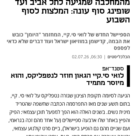
מהמחלבה שמגיעה לתל אביב ועד
שופינג סוף עונה: המלצות לסוף
השבוע
הספיישל החדש של לואי סי.קיי, המחזמר "היומן" כובש
את הבמה, קדישמן במוזיאון ישראל ועוד דברים שלא כדאי
לפספס
הכלכליסטים
|
06:30, 02.07.26
סטנד־אפ
לואי סי.קיי הגאון חוזר לנטפליקס, והוא 
מיוסר מתמיד
הגיעה לסיומה תקופת הצינון שגזרה נטפליקס על לואי סי. קיי, 
בתום תשע שנים מאז התפרסמה הכתבה שחשפה שהטריד 
מינית נשים. בשנים האלה הוא הפך למפעל תוכן עצמאי: הפיק 
והפיץ באתר שלו ארבעה ספיישלים (על אחד מהם זכה בגראמי, 
ועם שניים מהם גם הופיע בישראל), ביים סרט קולנוע עצמאי, 