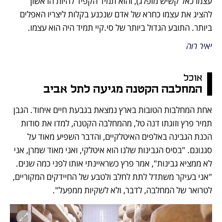
עצמו כאל קשיש מופלג), והוא תמיד הקפיד להיות הראשון 
להציג את עצמו כחרא של אדם שנכנע בקלות ליצריו האפלים 
ביותר. התובע הגדול ביותר של סי.קיי תמיד היה הוא עצמו.
יאיר רוה
אוכל
המחלבה הקטנה מגיעה לתל אביב
אחת המחלבות הטובות בארץ נמצאת בגבעת חיים איחוד. הגבן 
תמיר פרץ וזוגתו דנה טל, מהמחלבה הקטנה, למדו את סודות 
הכנת הגבינה באלפים האיטלקיים, והדבר השפיע מאוד על 
סגנונם. "בסיס הגבינות שלנו הוא איטלקי, ואני מאוד שמרן, אני 
לא ממציא גבינות", אמר פרץ כשראיינתי אותו לפני כמה שנים. 
"אני בעיקר משתדל לתת לחלב ולטבע של החיידקים המקוריים, 
לטרואר של המחלבה, לדבר, ולא לשקיות ממפעל". 