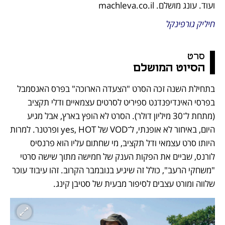
ועוד. עונג מושלם. machleva.co.il
חיליק גורפינקל
סרט
הסיוט המושלם
בתחילת השנה זכה הסרט "הצעדה הארוכה" בפרס האנסמבל 
בפרסי האינדיפנדנט ספיריט לסרטים עצמאיים ודלי תקציב 
(מתחת ל־30 מיליון דולר). הסרט לא הופץ בארץ, אבל מגיע 
היום, באיחור לא אופנתי, ל־VOD של yes, HOT ופרטנר. למרות 
היותו סרט עצמאי ודל תקציב, מי שחתום עליו הוא פרנסיס 
לורנס, שביים את הפקות הענק של חמישה מתוך שישה סרטי 
"משחקי הרעב", כולל זה שיגיע בנובמבר הקרוב. זהו עיבוד עוכר 
שלווה ומורט עצבים לסיפור מבעית של סטיבן קינג.