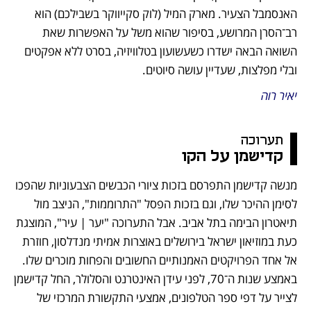
האנסמבל הצעיר. מארק המיל (לוק סקייווקר בשבילכם) הוא 
רב־הסרן המרושע, בסיפור שהוא משל על האפשרות שאת 
השואה הבאה ישדרו כשעשועון בטלוויזיה, בסרט ללא אפקטים 
ובלי מפלצות, שעדיין עושה סיוטים.
יאיר רוה
תערוכה
קדישמן על הקו
מנשה קדישמן התפרסם בזכות ציורי הכבשים הצבעוניות שהפכו 
לסימן ההיכר שלו, וגם בזכות הפסל "התרוממות", הניצב מול 
תיאטרון הבימה בתל אביב. אבל התערוכה "יער | עיר", המוצגת 
כעת במוזיאון ישראל בירושלים באוצרות אמיתי מנדלסון, חוזרת 
אל אחד הפרויקטים האמנותיים החשובים והפחות מוכרים שלו. 
באמצע שנות ה־70, לפני עידן האינטרנט והסלולר, החל קדישמן 
לצייר על דפי ספר הטלפונים, אמצעי התקשורת המרכזי של 