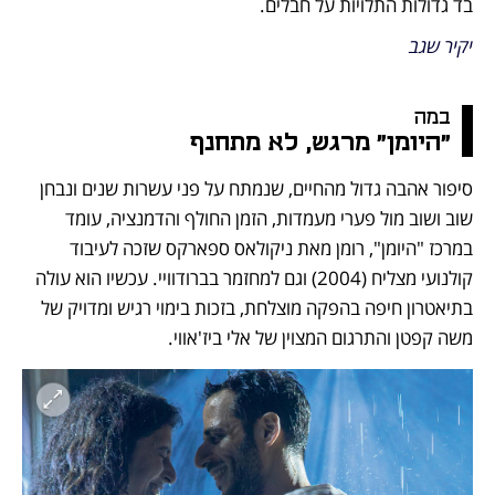
בד גדולות התלויות על חבלים.
יקיר שגב
במה
"היומן" מרגש, לא מתחנף
סיפור אהבה גדול מהחיים, שנמתח על פני עשרות שנים ונבחן 
שוב ושוב מול פערי מעמדות, הזמן החולף והדמנציה, עומד 
במרכז "היומן", רומן מאת ניקולאס ספארקס שזכה לעיבוד 
קולנועי מצליח (2004) וגם למחזמר בברודוויי. עכשיו הוא עולה 
בתיאטרון חיפה בהפקה מוצלחת, בזכות בימוי רגיש ומדויק של 
משה קפטן והתרגום המצוין של אלי ביז'אווי. 