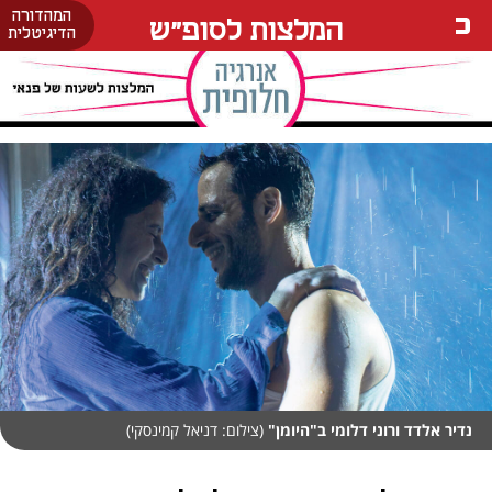
המהדורה
המלצות לסופ"ש
הדיגיטלית
נדיר אלדד ורוני דלומי ב"היומן"
(צילום: דניאל קמינסקי)