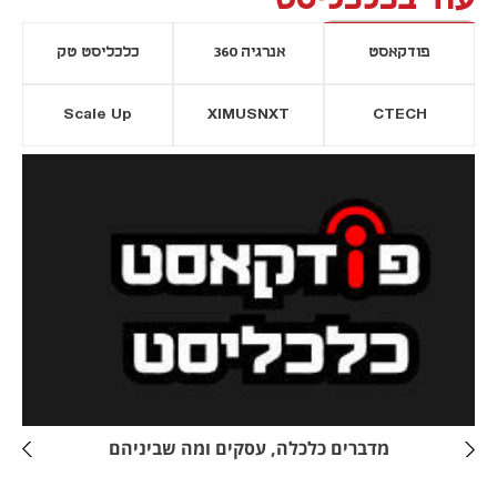
פודקאסט
אנרגיה 360
כלכליסט טק
Scale Up
XIMUSNXT
CTECH
יסייה חדשה
נפתח בכרטיסייה חדשה
מדברים כלכלה, עסקים ומה שביניהם