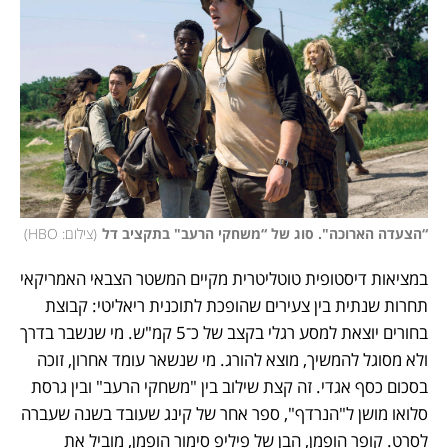
“הצעדה הארוכה". סוג של “משחקי הרעב" בתקציב דל
(
צילום: HBO
)
במציאות דיסטופית טוטליטרית מקיים המשטר הצבאי האמריקאי 
תחרות שנתית בין צעירים שהופכת לתוכנית ריאליטי: קבוצת 
בחורים יוצאת למסע רגלי בקצב של כ־5 קמ"ש. מי שנשבר בדרך 
ולא מסוגל להמשיך, מוצא להורג. מי שנשאר עומד אחרון, זוכה 
בסכום כסף אגדי. זה קצת שילוב בין "משחקי הרעב" ובין גרסת 
סלואו מושן ל"הנרדף", ספר אחר של קינג שעובד בשנה שעברה 
לסרט. קופר הופמן, הבן של פיליפ סימור הופמן, מוביל את 