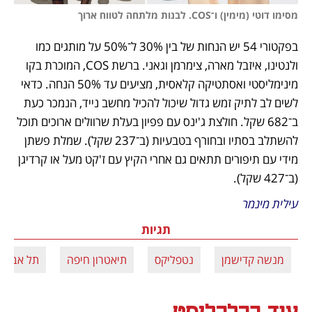
מסימו דוטי (מימין) ו־COS. לבנות מלתחה לטווח ארוך
בפקטורי 54 יש הנחות של בין 30% ל־50% על מותגים כמו 
ולנטינו, איזבל מארה, צימרמן וגאני. ברשת COS, המוכרת בקו 
מינימליסטי ואסתטיקה קלאסית, מציעים עד 50% הנחה. כדאי 
לשים לב לתיק זמש גדול שיכול להכיל מחשב נייד, הנמכר כעת 
ב־682 שקל. חולצת ג'ינס עם פפיון בעלת שרוולים ארוכים תוכל 
להשתלב בסתיו ובחורף בטבעיות (ב־237 שקל). שמלת פשתן 
מידי עם תיפורים תתאים גם אחרי הקיץ עם ז'קט מעל או קרדיגן 
(ב־427 שקל).
עילית מינמר
תגיות
מנשה קדישמן
נטפליקס
תיאטרון חיפה
תל אביב
עוד בכלכליסט