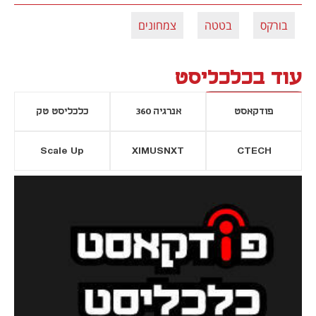
בורקס
בטטה
צמחונים
עוד בכלכליסט
פודקאסט
אנרגיה 360
כלכליסט טק
Scale Up
XIMUSNXT
CTECH
יסייה חדשה
נפתח בכרטיסייה חדשה