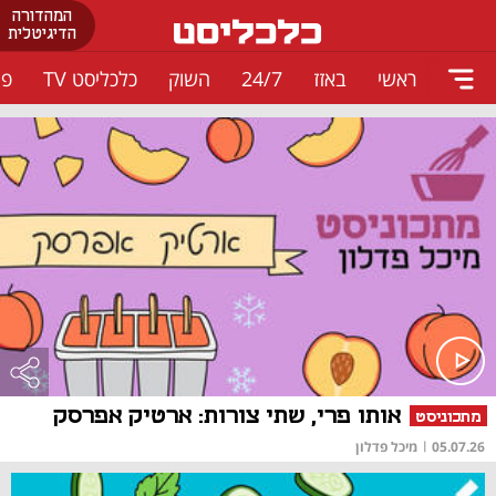
המהדורה
הדיגיטלית
ראשי
באזז
24/7
השוק
כלכליסט TV
פו
אותו פרי, שתי צורות: ארטיק אפרסק
מתכוניסט
05.07.26
|
מיכל פדלון