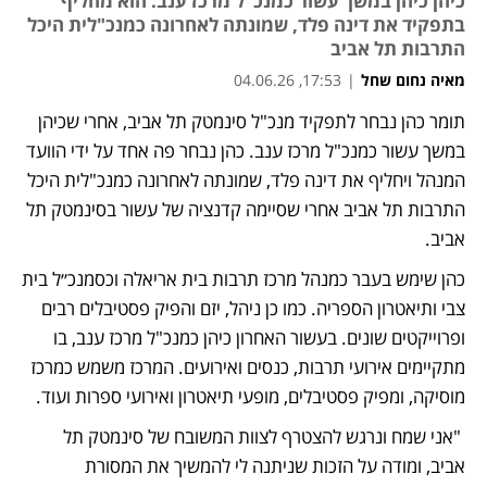
כיהן כיהן במשך עשור כמנכ"ל מרכז ענב. הוא מחליף
בתפקיד את דינה פלד, שמונתה לאחרונה כמנכ"לית היכל
התרבות תל אביב
מאיה נחום שחל
|
17:53, 04.06.26
תומר כהן נבחר לתפקיד מנכ"ל סינמטק תל אביב, אחרי שכיהן 
במשך עשור כמנכ"ל מרכז ענב. כהן נבחר פה אחד על ידי הוועד 
המנהל ויחליף את דינה פלד, שמונתה לאחרונה כמנכ"לית היכל 
התרבות תל אביב אחרי שסיימה קדנציה של עשור בסינמטק תל 
אביב.
כהן שימש בעבר כמנהל מרכז תרבות בית אריאלה וכסמנכ״ל בית 
צבי ותיאטרון הספריה. כמו כן ניהל, יזם והפיק פסטיבלים רבים 
ופרוייקטים שונים. בעשור האחרון כיהן כמנכ"ל מרכז ענב, בו 
מתקיימים אירועי תרבות, כנסים ואירועים. המרכז משמש כמרכז 
מוסיקה, ומפיק פסטיבלים, מופעי תיאטרון ואירועי ספרות ועוד. 
 "אני שמח ונרגש להצטרף לצוות המשובח של סינמטק תל 
אביב, ומודה על הזכות שניתנה לי להמשיך את המסורת 