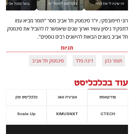
זה שינה לי את החיים: איך עידו איז'ק הופך את הסמארטפון לכלי צילום מקצועי_v
כלכליסט דיגיטל "חינוך הוא המשימה של החיים שלי"_v
בתור מנכל אני מקבל מאות הח
רוני חיימובסקי, יו"ר סינמטק תל אביב מסר "תומר מביא עמו 
לתפקיד ניסיון עשיר וארוך שנים שיאפשר לו להוביל את סינמטק 
תל אביב בשנים הבאות להישגים רבים נוספים".
תגיות
תומר כהן
דינה פלד
סינמטק תל אביב
עוד בכלכליסט
פודקאסט
אנרגיה 360
כלכליסט טק
Scale Up
XIMUSNXT
CTECH
יסייה חדשה
נפתח בכרטיסייה חדשה