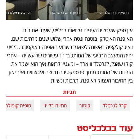
בתפקידים כאלה אי אפשר לחכות: אושרת לוי מניעה השקעות ענק מהטלפון_v
חינוך הוא המשישמה של החיים שלי - V
אין שעה שלא התעסקתי במשבר - טל אלכסנדרוביץ’ שגב מנהלת משברים
אין ספק שעכשיו העיניים נשואות לבלייזי, שעזב את בית 
האופנה האיטלקי בוטגה ונטה אחרי שלוש שנים מרהיבות שם, 
ויציג קולקציה ראשונה לשאנל בשבוע האופנה באוקטובר. בלייזי 
יהיה המעצב הרביעי של המותג ב־11 עשורים של עשייה – אחרי 
קוקו שאנל, לגרפלד וויארד – ומעניין לראות איך הוא ישמר את 
המהות של המותג מתוך פרספקטיבה חדשה ועכשווית ואיך יאזן 
בין החיבור העמוק לאופנה, תרבות ונשיות.
תגיות
קרל לגרפלד
קוטור
מתייה בלייזי
סופיה קופולה
עוד בכלכליסט