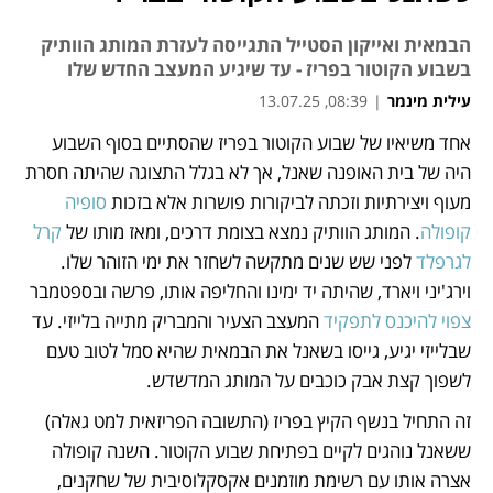
הבמאית ואייקון הסטייל התגייסה לעזרת המותג הוותיק
בשבוע הקוטור בפריז - עד שיגיע המעצב החדש שלו
עילית מינמר
|
08:39, 13.07.25
אחד משיאיו של שבוע הקוטור בפריז שהסתיים בסוף השבוע 
נפתח בכרטיסייה חדשה
נפתח בכרטיסייה חדשה
נפתח בכרטיסייה חדשה
היה של בית האופנה שאנל, אך לא בגלל התצוגה שהיתה חסרת 
מעוף ויצירתיות וזכתה לביקורות פושרות אלא בזכות 
סופיה 
קופולה
. המותג הוותיק נמצא בצומת דרכים, ומאז מותו של 
קרל 
לגרפלד
 לפני שש שנים מתקשה לשחזר את ימי הזוהר שלו. 
וירג'יני ויארד, שהיתה יד ימינו והחליפה אותו, פרשה ובספטמבר 
צפוי להיכנס לתפקיד
 המעצב הצעיר והמבריק מתייה בלייזי. עד 
שבלייזי יגיע, גייסו בשאנל את הבמאית שהיא סמל לטוב טעם 
לשפוך קצת אבק כוכבים על המותג המדשדש.
זה התחיל בנשף הקיץ בפריז (התשובה הפריזאית למט גאלה) 
ששאנל נוהגים לקיים בפתיחת שבוע הקוטור. השנה קופולה 
אצרה אותו עם רשימת מוזמנים אקסקלוסיבית של שחקנים, 