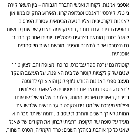
אספני אמנות, לקוחות ואנשי החברה הגבוהה – בין השאר קירה 
נייטלי, קירסטין דאנסט ופנלופה קרוז. האירוע התקיים במוזיאון 
לאמנות דקורטיבית ואליו הגיעה הבימאית עטורת הפרסים 
בהופעה נדירה עם בנותיה, רומי וקוזימה מארס, שלושתן לבושות 
שאנל בסגנון מותאם בצבעים פסטליים. יומיים אחר כך הבנות 
גם הצטרפו אליה לתצוגה והפגינו מורשת נשית משפחתית 
אופנתית.
קופולה גם ערכה ספר עב־כרס, כריכתו מצופה זהב, לציון 110 
שנים של קולקציות קוטור של בית האופנה. על העיצוב הופקד 
מעצב ספרי האמנות הנודע ג'וזף לוגן והוא צורף להזמנה 
לתצוגה. הספר מתאר את ההיסטוריה של שאנל בצילומים 
נדירים, באיורים מארכיון המותג, צילומים של מי שלבשו אותו 
וצילומי מערכת של מגזינים וטקסטים על הנשים שלבשו את 
המותג לאורך השנים והתרבות שסביבו. דומה שיותר מכל הוא 
מעיד על סופה של תקופה. "רציתי לבחון את הקודים של שאנל 
שאני כל כך אוהבת במהלך השנים: פרח הקמליה, הסרט השחור, 