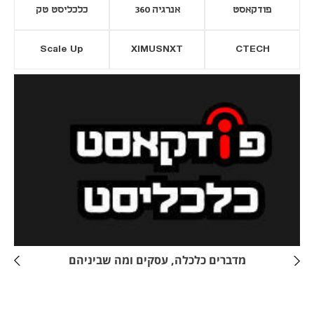
פודקאסט
אנרגיה 360
כלכליסט טק
Scale Up
XIMUSNXT
CTECH
יסייה חדשה
נפתח בכרטיסייה חדשה
מדברים כלכלה, עסקים ומה שביניהם