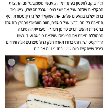
גליל ביקב לווינסון בפתח תקווה, אנשי 'פשוטבעי' עם התוצרת 
החקלאית שלהם אצל איל שני בצפון אברקסס שלו,  צייט פור 
ברוט ישלבו במאפים שלהם את השוקולד של נרדין, מכוורת יוסף 
תתארח בקינוחי דבש אצל האחים, חוות הווסאבי מהגולן תתארח 
במסעדת ההמבורגרים טרומן אנד קו, פיצריית לה טיגרה 
המהוללת תארח את הפיציולו עווידאת פיראס ועוד. רשת 
הדליקטסן של רותי ברודו תארח חלק גדול מיצרנים אלה ואחרים 
ביריד שייתקיים ביום שישי בסניף נווה אביבים.   