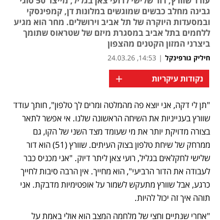
עודד שוורץ, דור שלישי לרועי צאן בגליל, מייצר 50 סוגי
גבינה מחלב כבשים שמוגשים במלונות דן, קמפינסקי
ובמסעדות היוקרה של תל אביב וירושלים. מחר הוא מגיע
ללחמים בתל אביב במסגרת מיזם של שטראוס שתומך
ביצרני המזון הקטנים מהצפון
חיליק גורפינקל
|
14:53, 24.03.26
+
נקודות עיקריות
"תן לי דקה, אני יוצא פה מהמלטה ומרים לך טלפון", חותך עודד 
שוורץ בענייניות את השיחה הראשונה שלנו. אי אפשר לתאר 
בצורה מדויקת יותר את מי שעומד מצד השני של הקו, גם 
ממרחק של שיחת טלפון בצוק העיתים. שוורץ (51) הוא דור 
שלישי לחקלאים בגליל, רועי צאן ליתר דיוק. "אני מכניס כבר 
לעבודה את הדור הרביעי", הוא מחייך. אין הרבה סיבות לחייך 
כרגע, אבל שוורץ מתעקש לשמור על אופטימיות מדבקת. אני 
תוהה איך זה יכול להיות.
"אחרי שנתיים וחצי של מלחמה המצב הוא אולי באמת על 