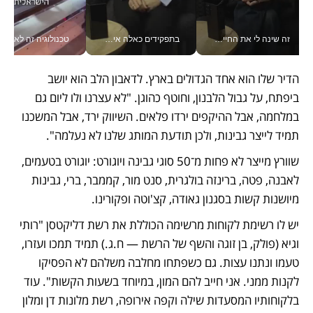
זה שינה לי את החיים: איך עידו איז'ק הופך את הסמארטפון לכלי צילום מקצועי_v
בתפקידים כאלה אי אפשר לחכות: אושרת לוי מניעה השקעות ענק מהטלפון_v
טכנולוגיה זה לא רק בהייטק: גם תעשיי
הדיר שלו הוא אחד הגדולים בארץ. לדאבון הלב הוא יושב 
ביפתח, על גבול הלבנון, וחוטף כהוגן. "לא עצרנו ולו ליום גם 
במלחמה, אבל ההיקפים ירדו פלאים. השיווק ירד, אבל המשכנו 
תמיד לייצר גבינות, ולכן תודעת המותג שלנו לא נעלמה".
שוורץ מייצר לא פחות מ־50 סוגי גבינה ויוגורט: יוגורט בטעמים, 
לאבנה, פטה, ברינזה בולגרית, סנט מור, קממבר, ברי, גבינות 
מיושנות קשות בסגנון גאודה, קצ'וטה ופקורינו.
יש לו רשימת לקוחות מרשימה הכוללת את רשת דליקטסן "רותי 
וגיא (פולק, בן זוגה והשף של הרשת — ח.ג.) תמיד תמכו ועזרו, 
טעמו ונתנו עצות. גם כשפתחו מחלבה משלהם לא הפסיקו 
לקנות ממני. אני חייב להם המון, במיוחד בשעות הקשות". עוד 
בלקוחותיו המסעדות שילה וקפה אירופה, רשת מלונות דן ומלון 