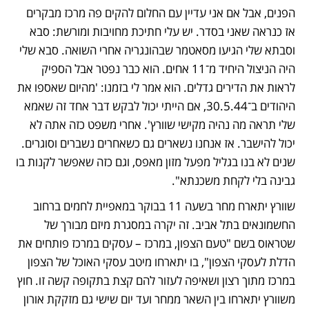
הפנים, אבל אם אני עדיין עם החלום להקים פה מרכז מבקרים 
אז כנראה שאני בסדר. יש עלי חתיכת מחויבות ומורשת: סבא 
וסבתא שלי הגיעו מסאטמר שבהונגריה אחרי השואה. סבא שלי 
היה הניצול היחיד מ־11 אחים. הוא כבר נפטר אבל הספיק 
לראות את הדירים גדלים. הוא אמר לי בזמנו: 'מהיום שאספו את 
היהודים ב־30.5.44, אם הייתי יכול לבקש דבר אחד זה שאמא 
שלי תראה מה נהיה מקישי שוורץ'. אחרי משפט כזה אתה לא 
יכול להישבר. אז אנחנו נשארים גם כשאחרים נשברים וסוגרים. 
שנים לא בנו בגליל מפעל מזון מאפס, וגם כזה שאפשר לקנות בו 
גבינה בלי לקחת משכנתא".
שוורץ יתארח מחר בשעה 11 בבוקר במאפיית לחמים ברחוב 
החשמונאים בתל אביב. זה יקרה במסגרת מיזם מבורך של 
שטראוס בשם "טעם הצפון, במרכז – עסקים במרכז פותחים את 
הדלת לעסקי הצפון", בו יתארחו מיטב עסקי האוכל של הצפון 
במרכז מתוך רצון ושאיפה לעזור להם קצת בתקופה קשה זו. חוץ 
משוורץ יתארחו בין השאר ממחר ועד יום שישי גם מזקקת אורון 