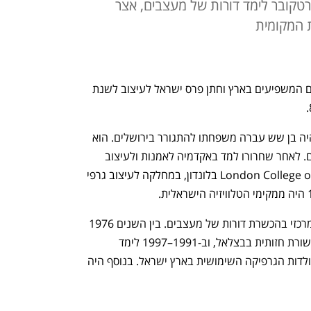
טרטקובר לימד דורות של מעצבים, אצר
 המקומית
 מהמעצבים המשפיעים בארץ וחתן פרס ישראל לעיצוב לשנת 
טרטקובר נולד בחיפה בשנת 1944, וכשהיה בן שש עברה משפחתו להתגורר בירושלים. הוא 
העביר את שירותו הצבאי בחטיבת צנחנים. לאחר שחרורו למד באקדמיה לאמנות ולעיצוב 
בצלאל, ואת לימודיו השלים ב‑London College of Printing בלונדון, במחלקה לעיצוב גרפי 
במקביל לעשייה היצירתית, מילא תפקיד מרכזי בהכשרת דורות של מעצבים. בין השנים 1976 
ל‑2000 שימש מרצה בכיר במחלקה לתקשורת חזותית בבצלאל, וב‑1991–1997 לימד 
במחלקה ללימודים עיוניים קורס מבוא לתולדות הגרפיקה השימושית בארץ ישראל. בנוסף היה 