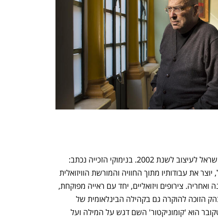
מדברים כלכלה, עסקים ומה שביניהם
התכוננו לשלב הבא בצמיחה שלכם!
טרטקובר זכה בפרסים רבים, בהם בפרס ישראל לעיצוב לשנת 2002. בנימוקי הזכייה נכתב: 
"דוד טרטקובר, מבכירי המעצבים בישראל, יוצר את עבודותיו מתוך החוויה והמורשת הוויזואלית 
של הארץ מהתקופות שלפני הקמת המדינה ואחריה. צירופים ויזואליים, יחד עם ראייה מפוקחת, 
נותנים לעבודתו ייחודיות ואפיון מקומי מובהק הזוכה להוקרה גם בקהילה הבינלאומית של 
מעצבים בתחום התקשורת החזותית. טרטקובר הוא 'קומוניקטור' השם דגש על המילה ועל 