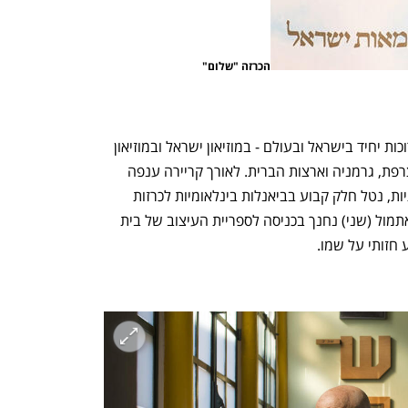
הכרזה "שלום"
כמעצב, הציג עד היום למעלה מ-20 תערוכות יחיד בישראל ובעולם - במוזיאון ישראל ובמוזיאון 
תל אביב לאמנות, וגם מעבר לים - ביפן, צרפת, גרמניה וארצות הברית. לאורך קריירה ענפה 
הוא השתתף ביותר מ-80 תערוכות קבוצתיות, נטל חלק קבוע בביאנלות בינלאומיות לכרזות 
והוזמן תדיר לשפוט בתחרויות עיצוב. רק אתמול (שני) נחנך בכניסה לספריית העיצוב של בית 
 חזותי על שמו.
נפתח בכרטיסייה חדשה
נפתח בכרטיסייה חדשה