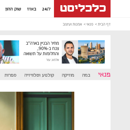
24/7
באזז
שוק ההון
דף הבית
פנאי
אמנות ועיצוב
מחיר הבניין בארה"ב
צנח ב-90%,
והחלומות על תשואה
גבוהה התנפצו
אלמוג עזר
פנאי
במה
מוזיקה
קולנוע וטלוויזיה
ספרות