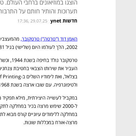
הוצגו במוזיאונים ברחבי העולם. 
תערוכות והותיר חותם על התרבות
חדשות ynet
17:36, 29.07.25
האמן דוד ("טרטה") טרטקובר,
2002, הלך לעולמו היום (שלישי) בגיל 81.
ולטיפוגרפיה. עם שובו ארצה בשנת 1968 היה ממקימי הטלוויזיה הישראלית.
מרצה-אורח במכללות שונות.