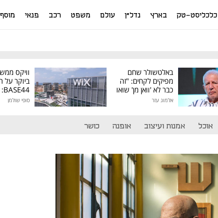
כלכליסט-טק
בארץ
נדל"ן
עולם
משפט
רכב
פנאי
מוסף
באלטשולר שחם
וויקס ממש
מפיקים לקחים: "זה
ביוקר על ר
כבר לא 'וואן מן' שואו
44
של גילעד"
אלמוג עזר
סופי שולמן
מיליון דולר
אוכל
אמנות ועיצוב
אופנה
כושר