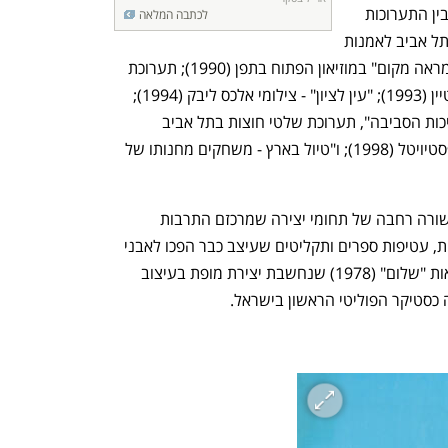
מחקרית על התרבות החזותית המקומית. בין התערוכות 
לכתבה המלאה
שאצר נמצאות "הרצל בפרופיל" במוזיאון תל אביב לאמנות 
(1978); "פרנץ קראוס - כרזות" (1981); "מראה מקום" במוזיאון הפתוח בתפן (1990); תערוכת 
הכרזות הבינלאומית בביתן הלנה רובינשטיין (1993); "עין לציון" - צילומי אלכס ליבק (1994); 
"6X2–12 - מעצבי תקשורת חזותית על איכות הסביבה", תערוכת שלטי חוצות בתל אביב 
(1995); "50 כרזות - 50 שנה" במסגרת פסטיויטל (1998); ו"טיול בארץ - משחקים מחנותו של 
מאמצע שנות ה-70 פעל דוד טרטקובר בשורה רחבה של תחומי יצירה שמרכזם התרבות 
החזותית הישראלית. כרזות, לוגואים, אריזות, עטיפות ספרים ותקליטים שעיצב כבר הפכו לאבני 
דרך בזיכרון המקומי, בהן כרזת יום העצמאות "שלום" (1978) שנחשבת יצירת מופת בעיצוב 
 כסטיקר הפוליטי הראשון בישראל.