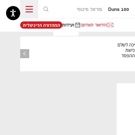
Duns 100
פורטל פיננסי
נפתח בכרטיסייה חדשה
הדואר האדום
ועידות
המהדורה הדיגיטלית
יכה לשלם
כישת
BASE: ההפסד
הרבעוני זינק ל-76