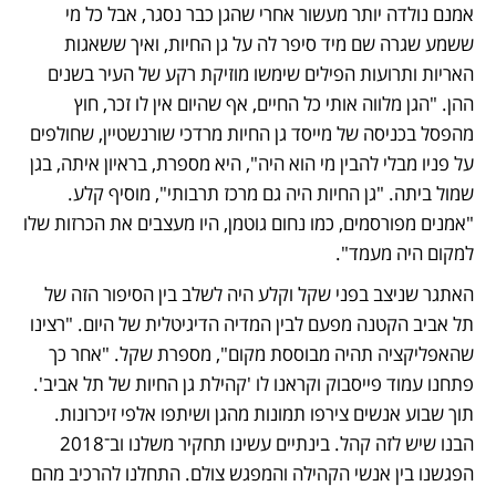
אמנם נולדה יותר מעשור אחרי שהגן כבר נסגר, אבל כל מי 
ששמע שגרה שם מיד סיפר לה על גן החיות, ואיך ששאגות 
האריות ותרועות הפילים שימשו מוזיקת רקע של העיר בשנים 
ההן. "הגן מלווה אותי כל החיים, אף שהיום אין לו זכר, חוץ 
מהפסל בכניסה של מייסד גן החיות מרדכי שורנשטיין, שחולפים 
על פניו מבלי להבין מי הוא היה", היא מספרת, בראיון איתה, בגן 
שמול ביתה. "גן החיות היה גם מרכז תרבותי", מוסיף קלע. 
"אמנים מפורסמים, כמו נחום גוטמן, היו מעצבים את הכרזות שלו 
למקום היה מעמד".
האתגר שניצב בפני שקל וקלע היה לשלב בין הסיפור הזה של 
תל אביב הקטנה מפעם לבין המדיה הדיגיטלית של היום. "רצינו 
שהאפליקציה תהיה מבוססת מקום", מספרת שקל. "אחר כך 
פתחנו עמוד פייסבוק וקראנו לו 'קהילת גן החיות של תל אביב'. 
תוך שבוע אנשים צירפו תמונות מהגן ושיתפו אלפי זיכרונות. 
הבנו שיש לזה קהל. בינתיים עשינו תחקיר משלנו וב־2018 
הפגשנו בין אנשי הקהילה והמפגש צולם. התחלנו להרכיב מהם 