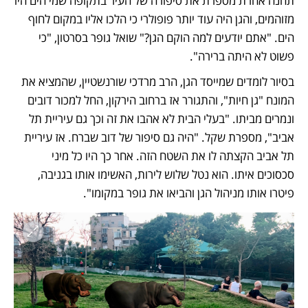
תחנה אחרת מספרת את סיפורה של העיר בתקופה שמי הים היו 
מזוהמים, והגן היה עוד יותר פופולרי כי הלכו אליו במקום לחוף 
הים. "אתם יודעים למה הוקם הגן?" שואל גופר בסרטון, "כי 
פשוט לא היתה ברירה". 
בסיור לומדים שמייסד הגן, הרב מרדכי שורנשטיין, שהמציא את 
המונח "גן חיות", והתגורר אז ברחוב הירקון, החל למכור דובים 
ונמרים מביתו. "בעלי הבית לא אהבו את זה וכך גם עיריית תל 
אביב", מספרת שקל. "היה גם סיפור של דוב שברח. אז עיריית 
תל אביב הקצתה לו את השטח הזה. אחר כך היו כל מיני 
סכסוכים איתו. הוא נטל שלוש לירות, האשימו אותו בגניבה, 
פיטרו אותו מניהול הגן והביאו את גופר במקומו".