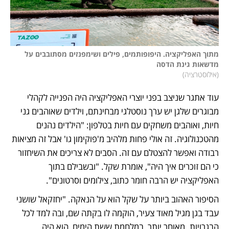
מתוך האפליקציה. היפופותמים, פילים ושימפנזים מסתובבים על 
מדשאות גינת הדסה

(
אילוסטרציה
)
עוד אתגר שניצב בפני יוצרי האפליקציה היה הפנייה לקהלי 
מבוגרים שלגן יש ערך נוסטלגי מבחינתם, וילדים שאוהבים גני 
חיות, ואוהבים משחקים עם חיות בטלפון: "הילדים נהנים 
מהטכנולוגיה. זה אולי פחות מלהיב מ'פוקימון גו' אבל זה מציאות 
רבודה ואפשר להצטלם עם זה. הסבים לא צריכים את השיחזור 
כי הם זוכרים איך היה", אומרת שקל. "ובשבילם בתוך 
האפליקציה יש הרבה חומר כתוב, צילומים וסרטונים".
הסיפור האהוב ביותר על שקל הוא על הנאקה. "יחזקאל שושני 
עבד בגן מגיל מאוד צעיר, הוקמה לו בקתה שם, ובה למד לכל 
הבגרויות. מאוחר יותר, במלחמת ששת הימים, הוא היה 