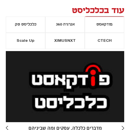
עוד בכלכליסט
פודקאסט
אנרגיה 360
כלכליסט טק
Scale Up
XIMUSNXT
CTECH
יסייה חדשה
נפתח בכרטיסייה חדשה
מדברים כלכלה, עסקים ומה שביניהם