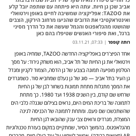
אביב שכן גן חיות. עתה היא פיתחה עם שותפה יובל קלע
את TAZOO: אפליקציה שמשיבה לחיים באופן וירטואלי
ואינטראקטיבי את הדובים שהגיעו מרחוב הירקון, הצבים
שהושטו מהגלאפגוס והגמל שעשה את כל הדרך מסיני
ברגל, ואת סיפורי האנשים שטיפלו בהם כאן
רותה קופפר
|
07:33, 03.11.21
אחד הפיצ'רים באפליקציה החדשה TAZOO, שמחיה באופן 
נפתח בכרטיסייה חדשה
נפתח בכרטיסייה חדשה
נפתח בכרטיסייה חדשה
וירטואלי את גן החיות של תל אביב, הוא משחק גירוד: על מסך 
הטלפון מופיעה תמונה בצבע של גן הדסה, הצמוד לקניון ומגדל 
גן העיר בתל אביב — סוג של גן נעלם שמחביא סוד. כשמגרדים 
את המסך מתגלות מתחת תמונות בשחור לבן של גן החיות 
שרחש שם קודם, בין השנים 1938 ועד 1980. כך מתחת 
לתמונה של בריכת המים היום, נראים בצילום שנגלה כלבי הים 
שהשתכשכו שם פעם. ומתחת לתמונה של הכניסה לגינה 
המוצלת, מגרדים ורואים צבי ענק שהובאו לגן החיות 
מהגלאפגוס. בהמשך הסיור, שמתקיים במקום בעזרת טכנולוגיות 
AR (מציאות רבודה), אפשר לשמוע על עוד בעלי חיים, מהרבים 