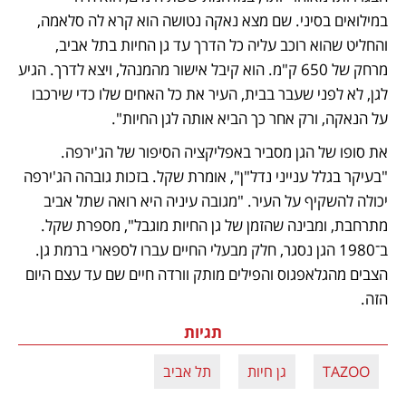
במילואים בסיני. שם מצא נאקה נטושה הוא קרא לה סלאמה, 
והחליט שהוא רוכב עליה כל הדרך עד גן החיות בתל אביב, 
מרחק של 650 ק"מ. הוא קיבל אישור מהמנהל, ויצא לדרך. הגיע 
לגן, לא לפני שעבר בבית, העיר את כל האחים שלו כדי שירכבו 
על הנאקה, ורק אחר כך הביא אותה לגן החיות".
את סופו של הגן מסביר באפליקציה הסיפור של הג'ירפה. 
"בעיקר בגלל ענייני נדל"ן", אומרת שקל. בזכות גובהה הג'ירפה 
יכולה להשקיף על העיר. "מגובה עיניה היא רואה שתל אביב 
מתרחבת, ומבינה שהזמן של גן החיות מוגבל", מספרת שקל. 
ב־1980 הגן נסגר, חלק מבעלי החיים עברו לספארי ברמת גן. 
הצבים מהגלאפגוס והפילים מותק וורדה חיים שם עד עצם היום 
הזה.
תגיות
TAZOO
גן חיות
תל אביב