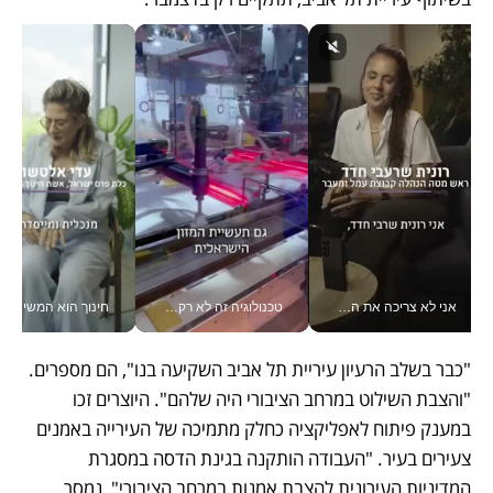
אני לא צריכה את המשרד: רונית שרעבי-חדד מנהלת ארגון של 30000 עובדים מכל מקום_v
טכנולוגיה זה לא רק בהייטק: גם תעשיית המזון הישראלית מאמצת כלי AI, אוטומציה וניתוח דאטה בזמן אמת
חינוך הוא המש
"כבר בשלב הרעיון עיריית תל אביב השקיעה בנו", הם מספרים. 
"והצבת השילוט במרחב הציבורי היה שלהם". היוצרים זכו 
במענק פיתוח לאפליקציה כחלק מתמיכה של העירייה באמנים 
צעירים בעיר. "העבודה הותקנה בגינת הדסה במסגרת 
המדיניות העירונית להצבת אמנות במרחב הציבורי", נמסר 