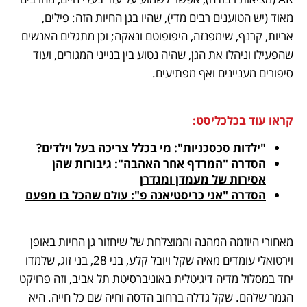
מאוד (יש הטוענים רבים מדי), שהיו בגן החיות הזה: פילים, 
אריות, קרנף, שימפנזה, היפופוטם ונאקה; וכן מתגלים האנשים 
שהפעילו וניהלו את הגן, שהיה נטוע בין בנייני המגורים, ועוד 
סיפורים מעניינים ואף מפתיעים. 
קראו עוד בכלכליסט:
"ילדות סכסכניות": מי בכלל צריכה בעל וילדים?
הסדרה "המרדף אחר האהבה": גיבורות שהן 
אסירות של מעמדן ומגדרן
הסדרה "אני כריסטיאנה פ": עולם שהכל בו מפעם
מאחורי היוזמה המהנה והמוצלחת של שיחזור גן החיות באופן 
וירטואלי עומדים מאיה שקל ויובל קלע, בני 28, בני זוג, שלמדו 
יחד במסלול מדיה דיגיטלית באוניברסיטת תל אביב, וזה פרויקט 
הגמר שלהם. שקל גדלה ברחוב הדסה וחיה שם כל חייה. היא 