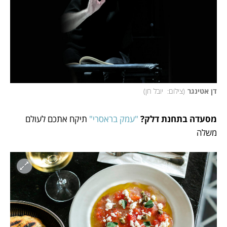
דן אטינגר
(
צילום:  יובל חן
)
מסעדה בתחנת דלק?
"עמק בראסרי"
 תיקח אתכם לעולם 
משלה