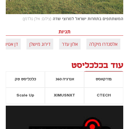
המשתתפים בתחרות ישראל למרוצי שדה
(
צילום: אילן גולדמן
)
תגיות
אלסנדרו מיקלה
אלון עדר
דירוג מישלן
דן אטינגר
עוד בכלכליסט
פודקאסט
אנרגיה 360
כלכליסט טק
Scale Up
XIMUSNXT
CTECH
יסייה חדשה
נפתח בכרטיסייה חדשה