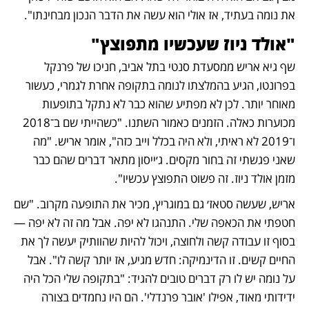
את נומה בעתיד, אז אולי הוא עשה את הדבר הנכון מבחינתו".
"אולד ניוז שעכשיו מתפוצץ"
שף גיא אריש ממסעדת סנטי בתל אביב, חניכו של פרנקל 
בפרונטו, הגיע בהמלצתו לנומה בתקופה אחרת לגמרי, כעשור 
מאוחר יותר. לכן לא מפתיע שהוא כבר לא נתקל בתופעות 
מכוערות כאלה. הזמנים כאמור השתנו. "כשהייתי שם ב־2018 
ו־2019 לא ראיתי, ולא היה בכלל וייב כזה", אומר אריש. "מה 
שאני פגשתי זה בחור מקסים. ג׳ייסון מתאר דברים שהם כבר 
מזמן אולד ניוז. זה פשוט התפוצץ עכשיו".
אריש, שעשה סטאז׳ גם במוגריץ, מכיר את התופעה מקרוב. "שם 
חטפתי את הכאפה שלי. התנהגו לא יפה. אבל מה זה לא יפה — 
בסוף זו עבודה קשה ולחוצה, ויכול להיות שהוותיק יעשה לך את 
החיים קשים. זו הדינמיקה: חדש מגיע, אז יותר קשה לו". אבל 
על נומה יש לו רק דברים טובים להגיד: "בתקופה שלי הכל היה 
ידידותי מאוד, אפילו 'אובר פרנדלי'. הם היו נחמדים בצורה 