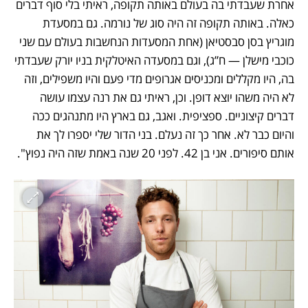
אחרת שעבדתי בה בעולם באותה תקופה, ראיתי בלי סוף דברים 
כאלה. באותה תקופה זה היה סוג של נורמה. גם במסעדת 
מוגריץ בסן סבסטיאן (אחת המסעדות הנחשבות בעולם עם שני 
כוכבי מישלן — ח”ג), וגם במסעדה האיטלקית בניו יורק שעבדתי 
בה, היו מקללים ומכניסים אגרופים מדי פעם והיו משפילים, וזה 
לא היה משהו יוצא דופן. וכן, ראיתי גם את רנה עצמו עושה 
דברים קיצוניים. ספציפית. ואגב, גם בארץ היו מתנהגים ככה 
והיום כבר לא. אחר כך זה נעלם. בני הדור שלי יספרו לך את 
אותם סיפורים. אני בן 42. לפני 20 שנה באמת שזה היה נפוץ".