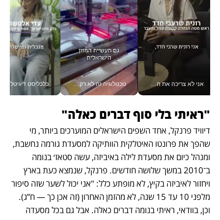
אני לא צריכה את המשרד: רונית שרעבי-חדד מנהלת ארגון של 30000 עובדים מכל מקום_v
טכנולוגיה זה לא רק בהייטק: גם תעשיית המזון הישראלית מאמצת כלי AI, אוטומציה וניתוח דאטה בזמן אמת
כלכליסט דיגיטל
"ראיתי בלי סוף דברים כאלה"
דיוויד פרנקל, אחד השפים הישראלים המוערכים ביותר, מי 
שהפך את פרונטו האיטלקית הוותיקה למסעדת גורמה נחשבת, 
ומנהל כיום את מסעדת לילה באיביזה, עשה סטאז׳ בנומה 
ב־2010 במשך שלושה חודשים. פרנקל, שנמצא כעת בארץ 
ויחזור לאיביזה בקיץ, לא מופתע כלל: "אני יכול לשער שזה סיפור 
מלפני 10 עד 15 שנה, לא מהזמן האחרון (זה אכן כך — ח”ג). 
וכן, בוודאי, ראיתי בנומה דברים כאלה. אבל גם בכל מסעדה 