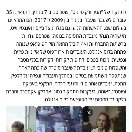
לתחקיר של “הניו יורק טיימס”, שפורסם ב־7 במרץ, התראיינו 35 
עובדים לשעבר שעבדו בנומה בין 2009 ל־2017, הם התראיינו 
בעילום שם. ההאשמות הגיעו גם בגלוי מצד ג׳ייסון איגנסיו וייט, 
מי שהיה מנהל מעבדת התסיסה בנומה, שפרסם עדויות 
ברשתות החברתיות ואף הוביל מחאה מול הפופ־אפ שנומה 
פתחה בלוס אנג׳לס. העובדים תיארו דפוס של אלימות פיזית 
ונפשית: מכות בפנים, דחיפות לקירות, דקירות בכלי מטבח 
והשפלות פומביות. עובדת לשעבר סיפרה שהוכתה לאחר 
שנתפסה משתמשת בטלפון במהלך העבודה ונפלה על דלפק 
מתכת. עובדים אחרים דיווחו על חרדה, התקפי פאניקה 
ופוסט־טראומה. בעקבות התחקיר נסוגו אמריקן אקספרס וחברת 
בלקבירד מחסות על הפופ־אפ בלוס אנג׳לס.