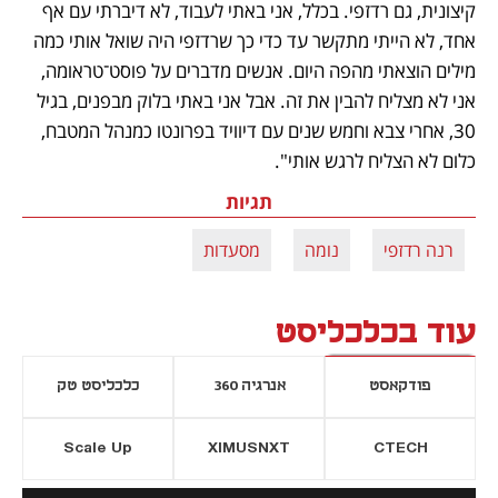
קיצונית, גם רדזפי. בכלל, אני באתי לעבוד, לא דיברתי עם אף 
אחד, לא הייתי מתקשר עד כדי כך שרדזפי היה שואל אותי כמה 
מילים הוצאתי מהפה היום. אנשים מדברים על פוסט־טראומה, 
אני לא מצליח להבין את זה. אבל אני באתי בלוק מבפנים, בגיל 
30, אחרי צבא וחמש שנים עם דיוויד בפרונטו כמנהל המטבח, 
כלום לא הצליח לרגש אותי".
תגיות
רנה רדזפי
נומה
מסעדות
עוד בכלכליסט
פודקאסט
אנרגיה 360
כלכליסט טק
Scale Up
XIMUSNXT
CTECH
יסייה חדשה
נפתח בכרטיסייה חדשה