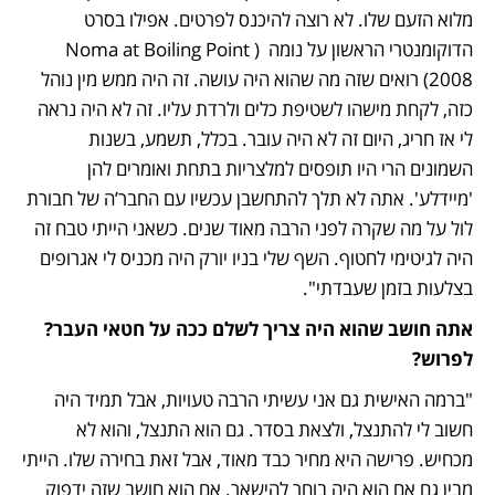
מלוא הזעם שלו. לא רוצה להיכנס לפרטים. אפילו בסרט 
הדוקומנטרי הראשון על נומה  (Noma at Boiling Point 
2008) רואים שזה מה שהוא היה עושה. זה היה ממש מין נוהל 
כזה, לקחת מישהו לשטיפת כלים ולרדת עליו. זה לא היה נראה 
לי אז חריג, היום זה לא היה עובר. בכלל, תשמע, בשנות 
השמונים הרי היו תופסים למלצריות בתחת ואומרים להן 
'מיידלע'. אתה לא תלך להתחשבן עכשיו עם החבר’ה של חבורת 
לול על מה שקרה לפני הרבה מאוד שנים. כשאני הייתי טבח זה 
היה לגיטימי לחטוף. השף שלי בניו יורק היה מכניס לי אגרופים 
בצלעות בזמן שעבדתי".
אתה חושב שהוא היה צריך לשלם ככה על חטאי העבר? 
לפרוש?
"ברמה האישית גם אני עשיתי הרבה טעויות, אבל תמיד היה 
חשוב לי להתנצל, ולצאת בסדר. גם הוא התנצל, והוא לא 
מכחיש. פרישה היא מחיר כבד מאוד, אבל זאת בחירה שלו. הייתי 
מבין גם אם הוא היה בוחר להישאר. אם הוא חושב שזה ידפוק 