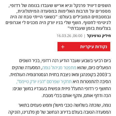
השפים דיוויד פרנקל וגיא אריש שעבדו בנומה של רדזפי,
מספרים על תרבות האלימות במסעדה המיתולוגית,
ובמטבחים המובילים בעולם: "כשאני הייתי טבח זה היה
לגיטימי לחטוף. השף שלי בניו יורק היה מכניס לי אגרופים
בצלעות בזמן שעבדתי"
חיליק גורפינקל
|
06:00, 16.03.26
+
נקודות עיקריות
ביום רביעי בשבוע שעבר הודיע רנה רדזפי, בכיר השפים 
נפתח בכרטיסייה חדשה
נפתח בכרטיסייה חדשה
הפועלים כיום, שהוא
 מתפטר מניהול נומה
, המסעדה שהקים 
ב־2003 בקופנהגן ומאז ניצבת בחזית הגסטרונומיה העולמית. 
הסיבה להתפטרות היא 
תחקיר שפרסם “הניו יורק טיימס”, 
החושף כי רדזפי התעלל פיזית ונפשית בעובדיו במשך שנים: 
הכה ודחף אותם, ותקף אותם בכלי מטבח.
נומה, שזכתה בשלושה כוכבי מישלן וחמש פעמים בתואר 
המסעדה הטובה בעולם בדירוג הנחשב של סן פלגרינו, הזניקה 