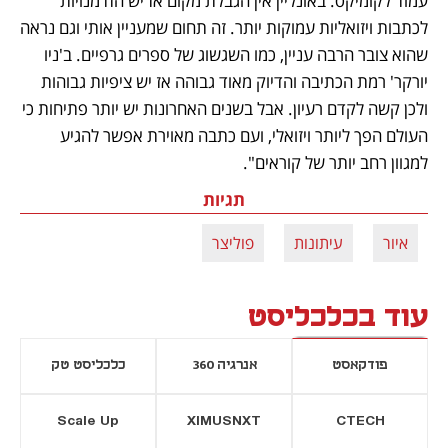
עמוד לקומיקס. באונליין אין הגבלת מקום אז יש הזדמנויות 
לכתבות ויזואליות עמוקות יותר. זה תחום שמעניין אותי וגם נראה 
שהוא צובר הרבה עניין, כמו השגשוג של ספרים גרפיים. ב'ניו 
יורקר' רמת הכתיבה והדיוק מאוד גבוהה אז יש ציפיות גבוהות 
ולכן קשה לקדם רעיון. אבל בשנים האחרונות יש יותר פתיחות כי 
העולם הפך ליותר ויזואלי, ועם כתבה מאוירת אפשר להגיע 
למגוון רחב יותר של קוראים".
תגיות
איור
עיתונות
פוליצר
עוד בכלכליסט
פודקאסט
אנרגיה 360
כלכליסט טק
Scale Up
XIMUSNXT
CTECH