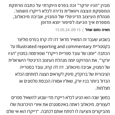
מגזין "הניו יורקר" זכה בפרס היוקרתי על כתבה מרתקת
המספקת הצצה ויזואלית נדירה לכלא רייקרז השמור.
מנהלת העיצוב הדיגיטלי של המגזין, אביבה מיכאלוב,
מספרת איך הגיעה לסיפור יוצא הדופן
מאיה נחום שחל
|
09:15, 15.05.24
בשבוע שעבר זה המאייר מדאר דה לה קרוז בפרס פוליצר 
בקטגוריית Illustrated reporting and commentary על 
הכתבה "יומנו של עובד ספריית רייקרז" שפורסמה במגזין "הניו 
יורקר". את הפרויקט יזמה מנהלת העיצוב הדיגיטלי הישראלית 
של המגזין, אביבה מיכאלוב. דה לה קרוז, עובד בספרייה 
הציבורית של ברוקלין, סיפק לקוראים הצצה למתחם הכלא 
הגדול ביותר בניו יורק, שאליו אסורה הכנסת טלפונים או 
מצלמות. 
במשך שנה הוא הגיע לכלא רייקרז מדי שבוע להשאיל ספרים 
לעצורים. מיכאלוב ראתה באינסטגרם את איורי הזיכרונות שלו 
מהביקורים והציעה לו לפתח אותם לכתבה. "רייקרז הוא אי שלם 