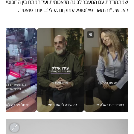
שמתמודדת עם המעבר לבינה מלאכותית ועל המתח בין הרובוטי 
לאנושי. "זה מאוד פילוסופי, עמוק ונוגע ללב. יותר פואטי". 
בתפקידים כאלה אי אפשר לחכות: אושרת לוי מניעה השקעות ענק מהטלפון_v
זה שינה לי את החיים: איך עידו איז'ק הופך את הסמארטפון לכלי צילום מקצועי_v
טכנולוגיה זה לא רק בהייטק: גם תעשיי