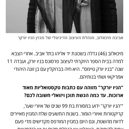
אביבה מיכאלוב, מנהלת העיצוב הדיגיטלי של מגזין הניו יורקר 
מיכאלוב (46) גדלה בשכונת יד אליהו בתל אביב. אחרי הצבא 
למדה בבית הספר היוקרתי לעיצוב פרסונס בניו יורק, ועבדה 11 
שנה "בניו יורק טיימס". היא חיה בברוקלין עם בן זוגה היהודי 
אמריקאי ושתי בנותיהם.
"הניו יורקר" מזוהה עם כתבות טקסטואליות מאוד 
ארוכות. עד כמה הגשת תוכן ויזואלי חשובה לכם?
"'הניו יורקר' ידוע במסורת בת 99 שנים של איורי שער, 
קריקטורות ואיורי הומור. בשנות התשעים שלח המגזין מאיירים 
לדווח מהשטח, וגם היום במגזין המודפס מקדישים מדי פעם 