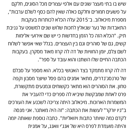
שיש בו בתי מעצר שונים עם אלפי עצורים מכל הסוגים, חלקם 
על פשעים חמורים וחלקם כאלה שאין להם כסף לשלם ערבות", 
מספרת מיכאלוב. ב־2015 עלה הכלא לכותרות בעקבות 
התאבדות של נער שנאלץ לחכות שלוש שנים למשפט על גניבת 
תיק. "הכלא הזה כל הזמן בחדשות כי יש שם אירועי אלימות 
קשים, גם של סוהרים וגם בין העצורים. בגלל שאי אפשר לשלוח 
לשם צלם, יומן החוויות של דה לה קרוז מאוד מסקרן. בעקבות 
הכתבה החיים שלו השתנו והוא עובד על ספר".
דה לה קרוז מתמקד בצד האנושי בכלא. הוא מספר על סבלם 
של טרנסג'נדרים, מתאר אמנים בהם פסל שיוצר מסבון וקפה 
טחון. את הסוהרים הוא מתאר כקשוחים ונמנעים מתקשורת, 
פרט לאחת שמבקשת שיביא לה ספרים כדי להעביר את 
המשמרות הארוכות. מיכאלוב היתה צריכה לשכנע את העורכים 
ב"ניו יורקר" לעשות את הכתבה: "זה היה מאתגר. אני מנסה 
לקדם כמה שיותר כתבות ויזואליות". כתבה נוספת שאותה יזמה 
והיתה מועמדת לפרס היא של אנג'י וואנג, על אמנית 