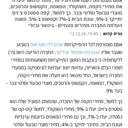
אסם מצטרפת לשטראוס ויוניליוור, והחל מינואר תעלה
את מחירי הקפה, השוקולד, המאפה, הקטשופ והרטבים,
מוצרי טבעול וסלטי צבר. כך למשל, קפה טסטרס צ'ויס
יתייקר ב-9%, עוגת הבית ב-7% וקטשופ ב-5%. השנה
העלתה החברה מחירים פעמיים - בינואר וביולי
נורית קדוש
|
15:45, 12.12.24
מאמר קניות
מאמר קניות
מאמר קניות
מאמר קניות
מאמר קניות
מאמר קניות
אסם מצטרפת לגל ההתייקרויות 
שהובילה שטראוס
 בשבוע 
שעבר ואליו 
הצטרפה אתמול יוניליוור
. החברה הודיעה היום (ה') 
ללקוחותיה כי בעקבות המשך התייקרויות משמעותיות במחירי 
חומרי הגלם והאריזה, עלויות ייצור ועלויות לוגיסטיקה במפעלי 
החברה בישראל, החל מינואר היא תעלה את מחירי הקפה, 
השוקולד, המאפה, הקטשופ והרטבים, מוצרי טבעול וסלטי צבר - 
בעד 9%.
כך למשל, מחירי הקפה של החברה, שהמותג המוביל שלה הוא 
טסטרס צ'ויס, יעלו ב-9%; מחירי השוקולד, למשל קיט-קט של 
נסטלה, יעלו ב-7%, וכך גם מחירי המאפים כדוגמת ערגליות 
ועוגת הבית; פתיבר יתייקר ב-4%; מחירי מוצרי טבעול וסלטי 