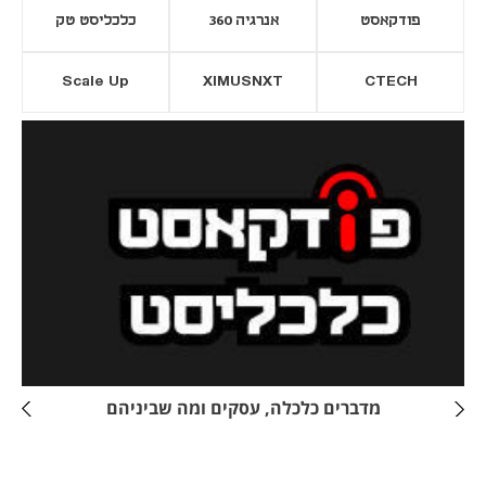
פודקאסט
אנרגיה 360
כלכליסט טק
Scale Up
XIMUSNXT
CTECH
יסייה חדשה
נפתח בכרטיסייה חדשה
מדברים כלכלה, עסקים ומה שביניהם