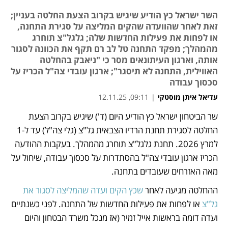
השר ישראל כץ הודיע שיגיש בקרוב הצעת החלטה בעניין;
זאת לאחר שהוועדה שהקים המליצה על סגירת התחנה,
או לפחות את פעילות החדשות שלה; גלגל"צ תוחרג
מהמהלך; מפקד התחנה טל לב רם תקף את הכוונה לסגור
אותה, וארגון העיתונאים מסר כי "ניאבק בהחלטה
האווילית, התחנה לא תיסגר"; ארגון עובדי צה"ל הכריז על
סכסוך עבודה
עדיאל איתן מוסטקי
|
09:11, 12.11.25
מאמר קניות
שר הביטחון ישראל כץ הודיע היום (ד') שיגיש בקרוב הצעת 
נפתח בכרטיסייה חדשה
נפתח בכרטיסייה חדשה
נפתח בכרטיסייה חדשה
החלטה לסגירת תחנת הרדיו הצבאית גל"צ (גלי צה"ל) עד ל-1 
למרץ 2026. תחנת גלגל"צ תוחרג מהמהלך. בעקבות ההודעה 
הכריז ארגון עובדי צה"ל בהסתדרות על סכסוך עבודה, שיחול על 
מאה האזרחים שעובדים בתחנה.
ההחלטה מגיעה לאחר 
שכץ הקים ועדה שהמליצה לסגור את 
גל"צ
 או לפחות את פעילות החדשות של התחנה. לפני כשנתיים 
ועדה דומה בראשות אייל זמיר (אז מנכל משרד הבטחון והיום 