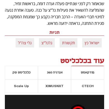
שכאמור רק לפני שנתיים פעלה ועדה דומה, בראשות זמיר, 
שהמליצה להשאיר את פעילות גל"צ על כנה. טענה אחרת נגעה 
למינוי חברי הוועדה – הרכב חבריה נקבע כך שמגמת המסקנה, 
סגירת התחנה, נראתה ידועה מראש.
תגיות
ישראל כץ
תקשורת
גלגל"צ
גלי צה"ל
עוד בכלכליסט
פודקאסט
אנרגיה 360
כלכליסט טק
Scale Up
XIMUSNXT
CTECH
יסייה חדשה
נפתח בכרטיסייה חדשה