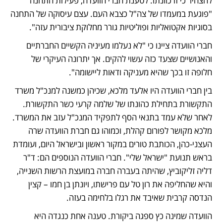
להצהיר כי זו כוונתו. לטענת חברי הוועדה, פעילות התחנה 
"פוגעת במעמדו של צה"ל כצבא העם. עצם עיסוקה של התחנה 
בסוגיות אקטואליות ופוליטיות גורר מחלוקת ציבורית עזה".
חברי הוועדה ציינו כי "לא נעלמו מעיניה הקשיים החברתיים 
והאנושיים שצעד כזה עשוי להקים. אך יתרונה העיקרי של 
חלופה זו בכך שהיא מעניקה ודאות ליישומה".
בין חברי הוועדה היו אלעד מלכא, שכיהן כמשנה למנכ"ל משרד 
התקשורת בתחילת כהונתו של שלמה קרעי כשר התקשורת. 
לאחר שלא עמד בתנאי הסף לתפקיד המנכ"ל עזב את המשרד. 
מלכא מקושר לפורום קהלת, וכמוהו גם חברת הוועדה שרה 
העצני-כהן, הכותבת טורים במקור ראשון ובישראל היום, ועומדת 
בראש תנועת "ישראל שלי". חברי הוועדה הנוספים הם: ד"ר 
דליה זליקוביץ, שהיתה בעברה חברה במועצת הרשות השנייה, 
והיא שהחליפה את רון טל עם פרישתו, ויונתן בן חמו – קצין 
הנדסה קרבית שאיבד את רגלו בלחימה בעזה.
הוועדה שמינה כץ ספגה ביקורת. טענה אחת כנגדה היא 