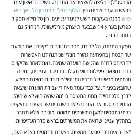
הרמטכ"ל) המליצה להשאיר את התחנה. בשלב הראשון עמד 
בראש הוועדה שמינה כץ 
האלוף במיל' יפתח רון טל - אך הוא 
פרש
 ממנה בעקבות חשש לניגוד עניינים. רון טל מילא תפקיד 
כפרשן בערוץ 14 שבבעלות יצחק מירילישווילי, המחזיק גם 
בתחנת רדיו.
מפקד התחנה, טל לב רם, מסר בתגובה כי "קיבלנו את הודעת 
שר הבטחון בהפתעה גמורה מבלי שניתנה לנו האפשרות 
להתייחס לדו"ח שהגישה הוועדה שמינה. זאת לאחר שליקויים 
רבים נמצאו בפעילות הוועדה, לרבות ניגודי עניינים, בחירה 
מגמתית מראש של חבריה ומניפולציות רבות בהצגת המידע 
שהובא בפנייה. צל כבד עומד מאחורי עבודת הוועדה שיצאה 
לדרך מלכתחילה תחת התפיסה כי 'מה שהיה הוא לא שיהיה'. 
הבחירה לסגור את התחנה לאחר שנתיים של פעילות בהיקפים 
בלתי נתפסים למען המשרתים תמוהה ומוכיחה שלא מדובר 
בתהליך ענייני שרואה את המשרתים בראש סדר העדיפויות. 
"אנו רואים בכך פגיעה ממשית, מצערת ודרמטית בצבא העם, 