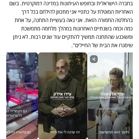
בחברה הישראלית ובחופש העיתונות במדינה דמוקרטית. בשם 
האחריות המוטלת על כתפיי אני מתכוון להילחם בכל דרך 
בהחלטה החמורה הזאת. אני גאה בעשיית התחנה, על אחת 
כמה וכמה בשנתיים האחרונות במהלך מלחמה מתמשכת 
ומשוכנע שהתחנה תמשיך להתקיים עוד שנים רבות. לא ניתן 
שיסגרו את הבית של החיילים".
חינוך הוא המשישמה של החיים שלי - V
זה שינה לי את החיים: איך עידו איז'ק הופך את הסמארטפון לכלי צילום מקצועי_v
טכנולוגיה זה לא רק בהייטק: גם תעשיי