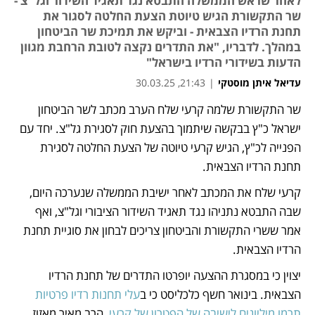
לאחר שראש הממשלה התבטא נגד תאגיד השידור וגל"צ -
שר התקשורת הגיש טיוטת הצעת החלטה לסגור את
תחנת הרדיו הצבאית - וביקש את תמיכת שר הביטחון
במהלך. לדבריו, "את התדרים נקצה לטובת הרחבת מגוון
הדעות בשידורי הרדיו בישראל"
עדיאל איתן מוסטקי
|
21:43, 30.03.25
שר התקשורת שלמה קרעי שלח הערב מכתב לשר הביטחון 
נפתח בכרטיסייה חדשה
ישראל כ"ץ בבקשה שיתמוך בהצעת חוק לסגירת גל"צ. יחד עם 
הפנייה לכ"ץ, הגיש קרעי טיוטה של הצעת החלטה לסגירת 
תחנת הרדיו הצבאית. 
קרעי שלח את המכתב לאחר ישיבת הממשלה שנערכה היום, 
שבה התבטא נתניהו נגד תאגיד השידור הציבורי וגל"צ, ואף 
אמר ששרי התקשורת והביטחון צריכים לבחון את סוגיית תחנת 
הרדיו הצבאית.
יצוין כי במסגרת ההצעה יופרטו התדרים של תחנת הרדיו 
הצבאית. בינואר חשף כלכליסט כי ב
עלי תחנות רדיו פרטיות 
תרמו מיליונים לישיבה של הפטרון של קרעי
, הרב מאיר מאזוז.