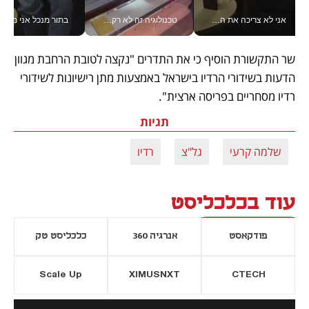
אני לא צריכה את המשרד: רונית שרעבי-חדד מנהלת ארגון של 30000 עובדים מכל מקום_v
טכנולוגיה זה לא רק בהייטק: גם תעשיית המזון הישראלית מאמצת כלי AI, אוטומציה וניתוח דאטה בזמן אמת
בתור מנכל אני מקבל מאות הח
שר התקשורת הוסיף כי את התדרים "נקצה לטובת הרחבת מגוון 
הדעות בשידורי הרדיו בישראל באמצעות מתן רישיונות לשידורי 
רדיו מסחריים בפריסה ארצית". 
תגיות
שלמה קרעי
גל"צ
רדיו
עוד בכלכליסט
פודקאסט
אנרגיה 360
כלכליסט טק
Scale Up
XIMUSNXT
CTECH
יסייה חדשה
נפתח בכרטיסייה חדשה