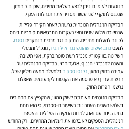
הנוגעות לאופן בו ניתן לבצע העלאת מחירים, שכן חוק המזון 
שנכנס לתוקף לפני עשור מסדיר את התנהלות הענף. 
הבדיקה המנהלית הנוכחית נרשמת לאחר חקירה פלילית 
שנמשכה שלוש שנים וחצי בעקבות התבטאויות פומביות ביחס 
לכוונה להעלות מחירים. התיקים נגד מרבית הנחקרים 
נסגרו
, 
למעט 
כתב אישום שהוגש נגד אייל רביד
, מנכ"ל ומבעלי 
השליטה בוויקטורי; מנכ"ל רשת סופר ברקת, אפי תשובה; 
ומשנה למנכ"ל יוחננוף, אלעד חרזי. בבדיקה המנהלית של 
עמידה בחוק המזון, 
נקנסו ספקים
 בלמעלה ממאה מיליון שקל. 
הרשות עדיין לא פרסמה את הקנסות לקמעונאים שאצלם 
נרשמו הפרות החוק. 
הבדיקה הנוכחית מאותתת לשוק המזון, שהקפיץ את המחירים 
בשלוש השנים האחרונות בשיעור דו-ספרתי, כי הוא תחת 
בחינה. יחד עם זאת, למרות החקירה הפלילית והאכיפה 
המנהלית, הספקים לא בלמו את העלאות המחירים, ורק החודש 
העלו המחלבות
 את מחירי מוצרי החלב שאינם תחת פיקוח.