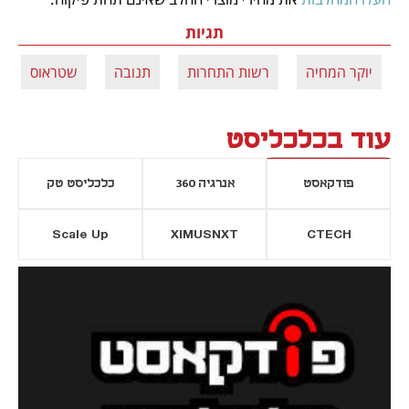
תגיות
יוקר המחיה
רשות התחרות
תנובה
שטראוס
עוד בכלכליסט
פודקאסט
אנרגיה 360
כלכליסט טק
Scale Up
XIMUSNXT
CTECH
יסייה חדשה
נפתח בכרטיסייה חדשה