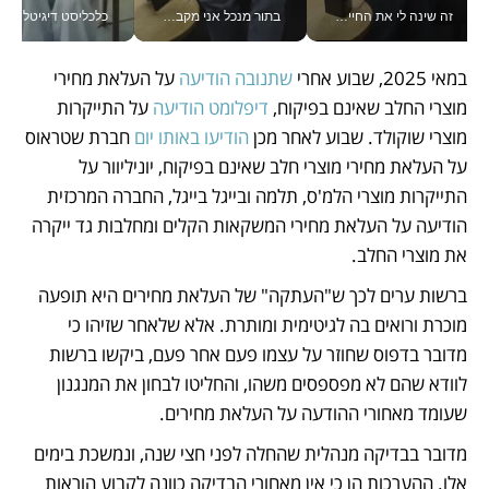
זה שינה לי את החיים: איך עידו איז'ק הופך את הסמארטפון לכלי צילום מקצועי_v
בתור מנכל אני מקבל מאות החלטות ביום, וה- Galaxy Z Fold8 Ultra עוזר לי לחתוך אותן מהר יותר_v
כלכליסט דיגיטל
במאי 2025, שבוע אחרי 
שתנובה הודיעה
 על העלאת מחירי 
מוצרי החלב שאינם בפיקוח, 
דיפלומט הודיעה
 על התייקרות 
מוצרי שוקולד. שבוע לאחר מכן 
הודיעו באותו יום
 חברת שטראוס 
על העלאת מחירי מוצרי חלב שאינם בפיקוח, יוניליוור על 
התייקרות מוצרי הלמ'ס, תלמה ובייגל בייגל, החברה המרכזית 
הודיעה על העלאת מחירי המשקאות הקלים ומחלבות גד ייקרה 
את מוצרי החלב.  
ברשות ערים לכך ש"העתקה" של העלאת מחירים היא תופעה 
מוכרת ורואים בה לגיטימית ומותרת. אלא שלאחר שזיהו כי 
מדובר בדפוס שחוזר על עצמו פעם אחר פעם, ביקשו ברשות 
לוודא שהם לא מפספסים משהו, והחליטו לבחון את המנגנון 
שעומד מאחורי ההודעה על העלאת מחירים. 
מדובר בבדיקה מנהלית שהחלה לפני חצי שנה, ונמשכת בימים 
אלו. ההערכות הן כי אין מאחורי הבדיקה כוונה לקבוע הוראות 