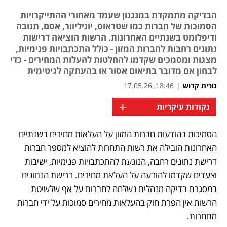
הבדיקה מתמקדת במנגנון שעמד מאחורי ההתייקרויות
הסמוכות של חברות כמו שטראוס, יוניליוור, אסם, תנובה
ודיפלומט בשנתיים האחרונות. הרשות הוציאה דרישות
נתונים רחבות לחברות המזון - כולל התכתבויות פנימיות,
מצגות ומסמכים שקדמו להחלטות להעלות המחירים - כדי
לבחון אם מדובר בתיאום אסור או בהעתקה לגיטימית
נורית קדוש
|
18:46, 17.05.26
+
נקודות עיקריות
מאמר קניות
מאמר קניות
מאמר קניות
מאמר קניות
מאמר קניות
מאמר קניות
מאמר קניות
מאמר קניות
מאמר קניות
מאמר קניות
הסמיכות בהודעות חברות המזון על העלאות מחירים בשנתיים 
האחרונות הובילה את רשות התחרות להוציא למספר חברות 
דרישת נתונים רחבה, הנוגעת להתכתבויות פנימיות, ישיבות 
וצעדים שקדמו להודעה על העלאת מחירים. דרישת הנתונים 
במסגרת בדיקה מנהלית נשלחה לחברות על אף שלשיטת 
הרשות אין הפרת חוק בהעלאות מחירים סמוכות על ידי חברות 
מתחרות. 