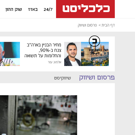
24/7
באזז
שוק ההון
דף הבית
פרסום ושיווק
מחיר הבניין בארה"ב
צנח ב-90%,
כלכליסט
דיגיטל
והחלומות על תשואה
גבוהה התנפצו
אלמוג עזר
פרסום ושיווק
שיווקיסט