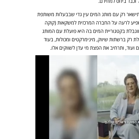
וכבד ביחס למחירם.
ההסכם שאושר פוגע ישירות ביפאורה, שתישאר רק עם מותג המים עין גדי שבבעלות משותפת 
שלה ושל קיבוץ עין גדי, אך יש בו גם להשפיע לרעה על החברה המרכזית למשקאות (קוקה 
קולה ישראל), שנהנתה עד כה מתחרות מוגבלת בקטגוריית המים בה היא פועלת עם המותג 
המקומי נביעות. זאת, מכיוון שיפאורה פועלת רק ברשתות שיווק, מינימרקטים ומכולות, בעוד 
ועוד, ותרחיב את הפצת מי עדן לשווקים אלו. 