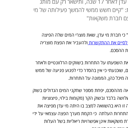
יפאורה תפסיק להפיץ את מוצרי מי עדן לאחר 17 שנה, ותישאר רק עם מותג
ת: "קיים חשש ממשי להמשך פעילותה של מי
עם חברת משקאות"
תשעה חודשים אחרי שנחשף ב"כלכליסט" כי חברת מי עדן, שאת מוצרי המים שלה הפיצה 
לסיים את ההתקשרות 
ולהעביר את הפצת מוצריה 
 ההסכם. 
"לאחר שבחנתי את ההסדר בין הצדדים ואת השפעתו על התחרות בשווקים הרלוונטיים ולאחר 
שהתייעצתי עם הוועדה לפטורים ולמיזוגים, שוכנעתי כי אין בהסדר כדי לפגוע פגיעה של ממש 
מיכל כהן, הממונה על התחרות. 
אמנם בנימוקי האישור כתבה כהן כי כתוצאה מההסכם, יפחת מספר שחקני המים הגדולים בשוק 
החם (מכולות ורשתות שיווק) מארבעה לשלושה בלבד ובשוק הקר (מקומות בילוי, פיצוציות 
ועוד) משלושה לשניים בלבד, אלא שירידה זו היא בהשוואה למצב בו היתה מי עדן מפיצה את 
מוצריה באופן עצמאי; ואילו בדיקת רשות התחרות העלתה  כי הקמת מערך הפצה עצמאי על ידי 
מי עדן או הפצה על ידי חברה שאינה חברת משקאות אינן אפשרויות ריאליות בשל העלות 