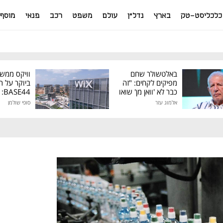
כלכליסט-טק
בארץ
נדל"ן
עולם
משפט
רכב
פנאי
מוסף
באלטשולר שחם
וויקס ממש
מפיקים לקחים: "זה
ביוקר על ר
כבר לא 'וואן מן' שואו
44
של גילעד"
אלמוג עזר
סופי שולמן
מיליון דולר