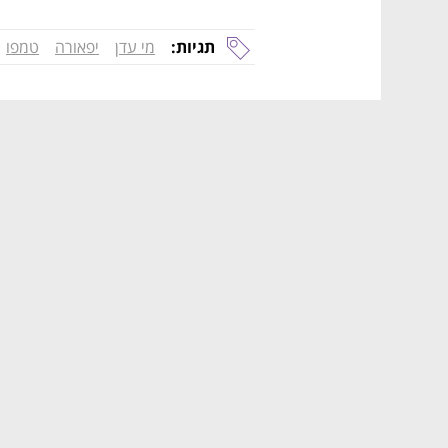
תגיות:
מי עדן
יפאורה
טמפו