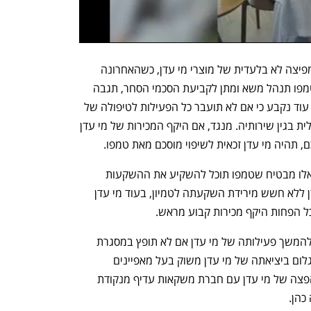
במסגרת ההסדר נקבע כי טמפו תמונה למפיצה לא בלעדית של מוצרי מי עדן, כשהאחרונה 
תקבע את מחירי המוצרים שיופצו, ואילו טמפו תנהל משא ומתן לקביעת הסכמי הסחר, תגבה 
את התשלום ותהיה זכאית לעמלת הפצה. עוד נקבע כי אם לא תועבר כל הפעילות לטיפולה של 
טמפו, החברה תהיה זכאית לעמלה מינימלית בגין שירותיה. מנגד, אם היקף המכירות של מי עדן 
 תהיה מי עדן זכאית לשיפוי מוסכם מאת טמפו. 
ברשות מצאו כי השילוב של שתי התניות אלו מבטיח שטמפו תוכל להשקיע את ההשקעות 
הדרושות ממנה על מנת להפיץ את מי עדן ללא חשש מירידת השקעתה לטמיון, בעוד מי עדן 
ל הפחות היקף מכירות קבוע מראש.
"שוכנעתי כי בעת הזו - קיים חשש ממשי להמשך פעילותה של מי עדן אם לא תופץ במסגרת 
הסדר הפצה עם חברת משקאות. הנזק הגלום ביציאתה של מי עדן משוק בעל מאפיינים 
ריכוזיים הוא משמעותי, וקיומו של הסדר הפצה של מי עדן עם חברת משקאות עדיף מנקודת 
הן. 