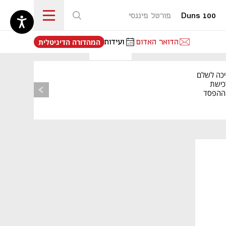
Duns 100
פורטל פיננסי
נפתח בכרטיסייה חדשה
הדואר האדום
ועידות
המהדורה הדיגיטלית
מאמר קניות
יכה לשלם
כישת
BASE: ההפסד
הרבעוני זינק ל-76