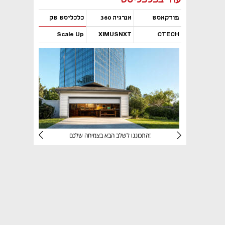
פודקאסט
אנרגיה 360
כלכליסט טק
Scale Up
XIMUSNXT
CTECH
נפתח בכרטיסייה חדשה
נפתח בכרטיסייה חדשה
נפתח בכרטיסייה חדשה
נפתח בכרטיסייה חדשה
יניהם
התכוננו לשלב הבא בצמיחה שלכם!