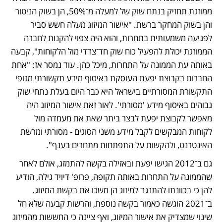
ממוזגת תחזיק בנתח שוק של למעלה מ־50%, הן בשוק הניטור 
והן בשוק המחקר ברשת. "אישור המיזוג מעלה חשש סביר 
לפגיעה משמעותית בתחרות, והוא היה צפוי להקנות לחברה 
הממוזגת יכולת להפעיל כוח שוק חד־צדדי מול הלקוחות", קבעה 
באותה עת הממונה על התחרות, מיכל כהן. עוד נמסר אז: "אחת 
החברות בקבוצת יפעת העוסקת באיסוף מידע תקשורתי מגופי 
התקשורת המסורתיים בישראל היא כבר היום בעלת נתחי שוק 
גבוהים באיסוף מידע 'מסורתי'. לאור זאת אישור המיזוג היה 
מאפשר לקבוצת יפעת לבצר ביתר שאת את מעמדה מול 
לקוחות המבקשים לקבל מידע משני הסוגים - מסורתי ומרשת 
האינטרנט, ולהקשות על התפתחות מתחרים בענף".
גם ב־2012 הגישו יפעת ובאזילה בקשה להתמזג, אולם לאחר 
שהממונה על התחרות באותה תקופה, פרופ' דיויד גילה, הודיע 
להן כי בכוונתו להתנגד למיזוג הן משכו את בקשת המיזוג. 
ב־2021 הוגשה כאמור בקשה נוספת, והרשות קבעה שלא חל 
שינוי שמצדיק את אישור המיזוג, ואף ציינה כי החששות מהמיזוג 