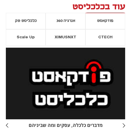
עוד בכלכליסט
פודקאסט
אנרגיה 360
כלכליסט טק
Scale Up
XIMUSNXT
CTECH
יסייה חדשה
נפתח בכרטיסייה חדשה
מדברים כלכלה, עסקים ומה שביניהם