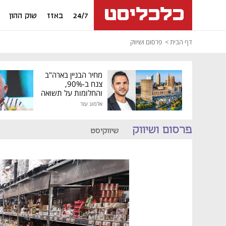
24/7
באזז
שוק ההון
דף הבית
פרסום ושיווק
מחיר הבניין בארה"ב
צנח ב-90%,
והחלומות על תשואה
גבוהה התנפצו
אלמוג עזר
פרסום ושיווק
שיווקיסט