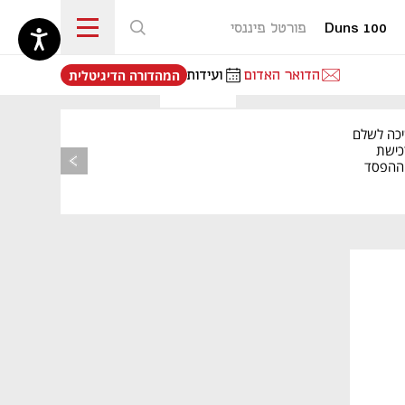
Duns 100
פורטל פיננסי
נפתח בכרטיסייה חדשה
הדואר האדום
ועידות
המהדורה הדיגיטלית
יכה לשלם
כישת
BASE: ההפסד
הרבעוני זינק ל-76