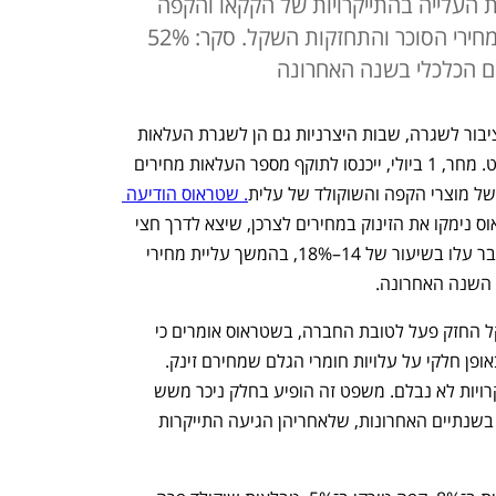
העלייה בהתייקרויות של הקקאו והקפה
בעולם, תוך התעלמות מהירידה במחירי הסוכר והתחזקות השקל. סקר: 52%
ם הכלכלי בשנה האחרונה
עם  סיום המערכה באיראן והחזרה של הציבור לשגרה, שבות היצרניות גם הן לשגרת העלאות 
מחירי מוצרי המזון והמשקאות בסופרמרקט. מחר, 1 ביולי, ייכנסו לתוקף מספר העלאות מחירים 
. שטראוס הודיעה 
. בשטראוס נימקו את הזינוק במחירים לצרכן, שיצא לדרך חצי 
שנה בלבד לאחר שמחירי אותם מוצרים כבר עלו בשיעור של 14–18%, בהמשך עליית מחירי 
למרות שמחירי הסוכר ירדו בכ־15% והשקל החזק פעל לטובת החברה, בשטראוס אומרים כי 
העלאת המחירים מפצה את החברה רק באופן חלקי על עלויות חומרי הגלם שמחירם זינק. 
טענת החברה מרמזת על כך שגל ההתייקרויות לא נבלם. משפט זה הופיע בחלק ניכר משש 
הודעות ההתייקרות הקודמות של החברה בשנתיים האחרונות, שלאחריהן הגיעה התייקרות 