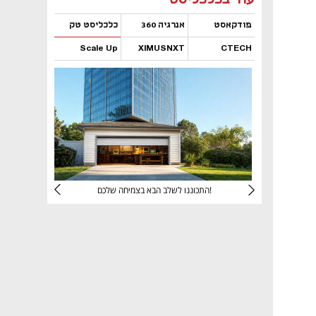
פודקאסט
אנרגיה 360
כלכליסט טק
Scale Up
XIMUSNXT
CTECH
נפתח בכרטיסייה חדשה
נפתח בכרטיסייה חדשה
נפתח בכרטיסייה חדשה
נפתח בכרטיסייה חדשה
יניהם
התכוננו לשלב הבא בצמיחה שלכם!