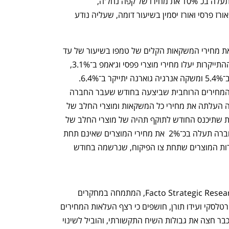
לכלכליסט נודע, כי גם סוגת תצטרף לגל ותעלה בכ־10% את מחירו של קפה נחל'ה, 
שבשליטתה. זאת, בנוסף להעלאת מחירי אורז פרסי ואורז יסמין בשיעור דומה, שעליה נודע 
הירידה במחיר הסוכר, לא בלמה גם העלאת מחירי המשקאות הקלים של טמפו בשיעור של עד 
6.4%, שתיכנס השבוע לתוקף. במסגרת ההתייקרות יעלו מחירי מוצרי פפסי וג׳אמפ ב־3.1%, 
הסודה תעלה ב־2.9%, בירה איגל תעלה ב־5.4% ומשקה אנרגיה גוארנה יתייקר ב־6.4%. 
ההתייקרות של טמפו מתווספת להעלאת המחירים הרוחבית שביצעה בחודש שעבר החברה 
המרכזית (קוקה קולה ישראל), שבמסגרתה העלתה את מחירי כל המשקאות ומוצרי החלב של 
טרה בשיעור של כ־3.5%. התייקרות נוספת שתיכנס החודש לתוקף תהיה של מוצרי החלב של 
מחלבות רמת הגולן, שבבעלות זנלכל. החברה תעלה בכ־2%  את מחירי המוצרים שאינם תחת 
צו הפיקוח על המחירים, בהמשך להתייקרות המוצרים שתחת צו הפיקוח, שנרשמה בחודש 
ממצאי סקר שערכה לכלכליסט חברת Facto Strategic Research, המתמחה במחקרים 
אסטרטגיים בניהולם של יובל בראל, אבי ורטלסקי ועידו תורן, חושפים כי רצף העלאות המחירים 
שנרשם בשוק המזון בשנתיים האחרונות כבר חצה את גבולות השיח התקשורתי, והוביל לשינוי 