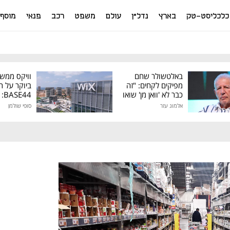
כלכליסט-טק
בארץ
נדל"ן
עולם
משפט
רכב
פנאי
מוסף
באלטשולר שחם
וויקס ממש
מפיקים לקחים: "זה
ביוקר על ר
כבר לא 'וואן מן' שואו
44
של גילעד"
אלמוג עזר
סופי שולמן
מיליון דולר