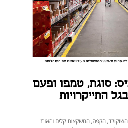
יוקר המחיה כופה על הציבור שינוי התנהגותי עמוק: לא פחות מ־99% מהנשאלים העידו ששינו את התנהלותם
ס: סוגת, טמפו ופעם
גל התייקרויות
השוקולד, הקפה, המשקאות קלים והאורז