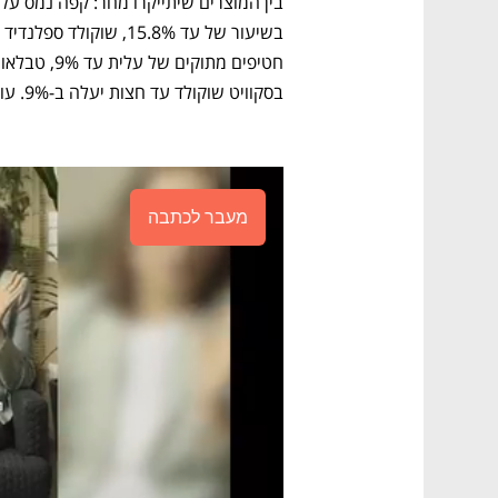
בסקוויט שוקולד עד חצות יעלה ב-9%. עוד יתייקרו אבקת קקאו ב־16% ופולי קפה ב־6%.
מעבר לכתבה