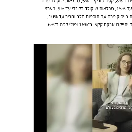
בין המוצרים שיתייקרו מחר: קפה נמס עלית ב־8%, קפה טורקי ב־5%, טבלאות שוקולד פרה 
בשיעור של עד 15.8%, שוקולד ספלנדיד עד 15%, טבלאות שוקולד בלונדי עד 9%, מארזי 
חטיפים מתוקים של עלית עד 9%, טבלאות בייסיק פרה עם תוספות חלב ומריר עד 10%, 