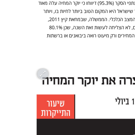
של ממש בהרגלי הצריכה. כמעט כל משתתפי הסקר (95.3%) דיווחו כי יוקר המחיה עלה מאוד 
בשנה האחרונה. רק שליש מהציבור סבור שישראל היא המקום הטוב ביותר לחיות בו, ויותר 
מ־30% שוקלים לעזוב את המדינה בגלל המצב הכלכלי. הממשלה, שבמחאת קיץ 2011, 
הפנתה את האש אל היצרנים והקמעונאים, לא הצליחה לעשות זאת השנה, שכן 80.1% 
מאשימים את הממשלה באחריות לעליית המחירים ורק מיעוט רואה ביבואנים או ברשתות 