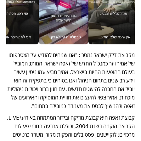
אין שעה שלא התעסקתי במשבר - טל אלכסנדרוביץ’ שגב מנהלת משברים תקשורתיים מכל מקום עם ה- Galaxy Z Fold8 Ultra שלה_v
טכנולוגיה זה לא רק בהייטק: גם תעשיית המזון הישראלית מאמצת כלי AI, אוטומציה וניתוח דאטה בזמן אמת
אני לא צריכה את המשרד:
מקבוצת דלק ישראל נמסר : "אנו שמחים להודיע על הצטרפותו 
של אמיר ויזר כמנכ”ל החדש של זאפה ישראל, המותג המוביל 
בעולם ההופעות החיות בישראל. אמיר מביא עמו ניסיון עשיר 
וידע רב שנים בתחום הניהול ואנו בטוחים כי בתפקידו זה הוא 
יוביל את החברה להישגים חדשים. עם חזון ברור ויכולות ניהוליות 
מוכחות, אמיר צפוי להעצים את חוויית המוסיקה והאירועים של 
זאפה ולהמשיך לבסס את מעמדה כמובילה בתחום".
קבוצת זאפה היא קבוצת מוזיקה ובידור המתמחה באירועי LIVE. 
הקבוצה הוקמה בשנת 2004, וכוללת ארבעה תחומי פעילות 
מרכזיים: לוקיישנים, פסטיבלים והפקות מקור, משרד כרטיסים 