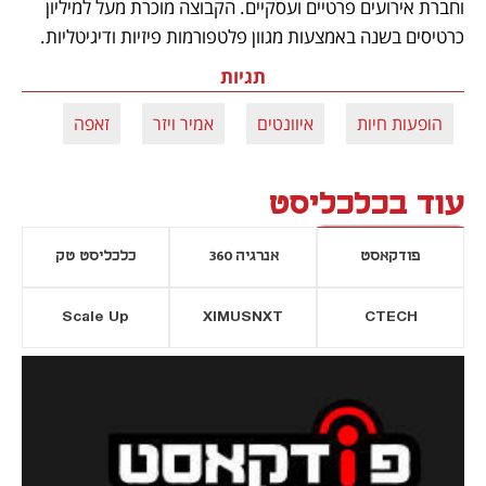
וחברת אירועים פרטיים ועסקיים. הקבוצה מוכרת מעל למיליון 
כרטיסים בשנה באמצעות מגוון פלטפורמות פיזיות ודיגיטליות.
תגיות
הופעות חיות
איוונטים
אמיר ויזר
זאפה
עוד בכלכליסט
פודקאסט
אנרגיה 360
כלכליסט טק
Scale Up
XIMUSNXT
CTECH
יסייה חדשה
נפתח בכרטיסייה חדשה