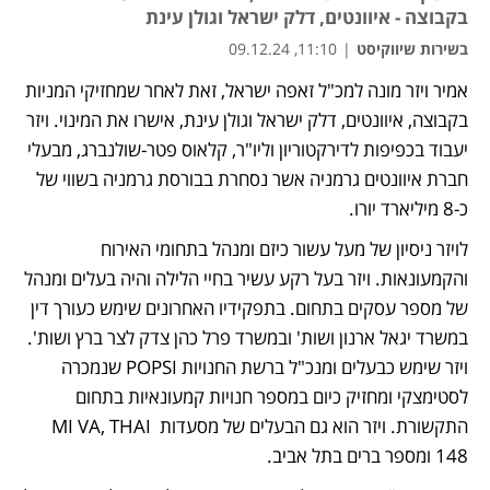
בקבוצה - איוונטים, דלק ישראל וגולן עינת
בשירות שיווקיסט
|
11:10, 09.12.24
אמיר ויזר מונה למכ"ל זאפה ישראל, זאת לאחר שמחזיקי המניות 
בקבוצה, איוונטים, דלק ישראל וגולן עינת, אישרו את המינוי. ויזר 
יעבוד בכפיפות לדירקטוריון וליו"ר, קלאוס פטר-שולנברג, מבעלי 
חברת איוונטים גרמניה אשר נסחרת בבורסת גרמניה בשווי של 
כ-8 מיליארד יורו.
לויזר ניסיון של מעל עשור כיזם ומנהל בתחומי האירוח 
והקמעונאות. ויזר בעל רקע עשיר בחיי הלילה והיה בעלים ומנהל 
של מספר עסקים בתחום. בתפקידיו האחרונים שימש כעורך דין 
במשרד יגאל ארנון ושות' ובמשרד פרל כהן צדק לצר ברץ ושות'. 
ויזר שימש כבעלים ומנכ"ל ברשת החנויות POPSI שנמכרה 
לסטימצקי ומחזיק כיום במספר חנויות קמעונאיות בתחום 
התקשורת. ויזר הוא גם הבעלים של מסעדות MI VA, THAI 
148 ומספר ברים בתל אביב.