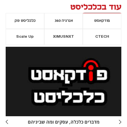
עוד בכלכליסט
פודקאסט
אנרגיה 360
כלכליסט טק
Scale Up
XIMUSNXT
CTECH
יסייה חדשה
נפתח בכרטיסייה חדשה
מדברים כלכלה, עסקים ומה שביניהם