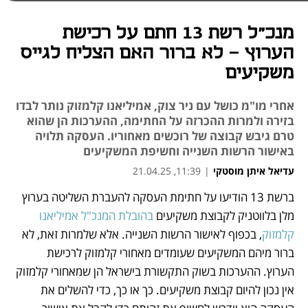
מנכ"ל רשת 13 חתם על רכישת
הערוץ - לא ברור האם הצליח לגייס
משקיעים
אחרי מו"מ כושל עם ניר צוק, אמיליאנו קלמזוק נותר לבדו
בזירה ולמרות ההכרזה על החתימה, ההערכות הן שהוא
טרם גיבש קבוצה של רוכשים מאחוריו. העסקה תלויה
באישור הרשות השנייה וחשיפת המשקיעים
עדיאל איתן מוסטקי
|
11:39, 21.04.25
מאמר קניות
מאמר קניות
מאמר קניות
מאמר קניות
ברשת 13 הודיעו על חתימת העסקה להעברת השליטה בערוץ 
נפתח בכרטיסייה חדשה
מלן בלווטניק לקבוצת משקיעים 
בהובלת המנכ"ל אמיליאנו 
קלמזוק
, בכפוף לאישור הרשות השנייה. אלא שלמרות זאת, לא 
ברור מיהם המשקיעים שעומדים מאחורי קלמזוק לרכישת 
הערוץ. ההערכות בשוק התקשורת בישראל הן שמאחורי קלמזוק 
אין נכון להיום קבוצת משקיעים. כך או כך, כדי להשלים את 