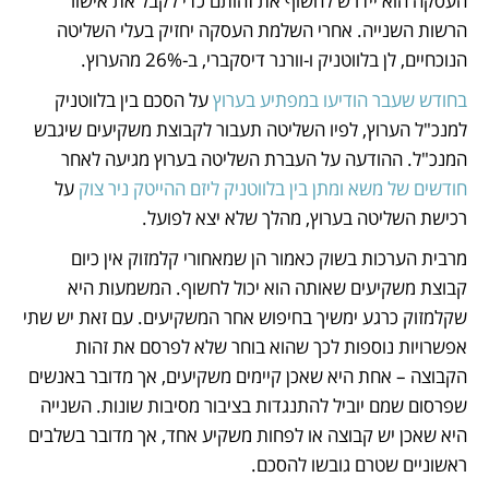
העסקה הוא יידרש לחשוף את זהותם כדי לקבל את אישור 
הרשות השנייה. אחרי השלמת העסקה יחזיק בעלי השליטה 
הנוכחיים, לן בלווטניק ו-וורנר דיסקברי, ב-26% מהערוץ.
בחודש שעבר הודיעו במפתיע בערוץ
 על הסכם בין בלווטניק 
למנכ"ל הערוץ, לפיו השליטה תעבור לקבוצת משקיעים שיגבש 
המנכ"ל. ההודעה על העברת השליטה בערוץ מגיעה לאחר 
חודשים של משא ומתן בין בלווטניק ליזם ההייטק ניר צוק
 על 
רכישת השליטה בערוץ, מהלך שלא יצא לפועל. 
מרבית הערכות בשוק כאמור הן שמאחורי קלמזוק אין כיום 
קבוצת משקיעים שאותה הוא יכול לחשוף. המשמעות היא 
שקלמזוק כרגע ימשיך בחיפוש אחר המשקיעים. עם זאת יש שתי 
אפשרויות נוספות לכך שהוא בוחר שלא לפרסם את זהות 
הקבוצה – אחת היא שאכן קיימים משקיעים, אך מדובר באנשים 
שפרסום שמם יוביל להתנגדות בציבור מסיבות שונות. השנייה 
היא שאכן יש קבוצה או לפחות משקיע אחד, אך מדובר בשלבים 
ראשוניים שטרם גובשו להסכם. 