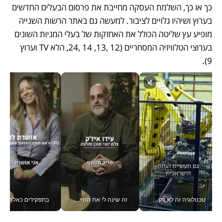
כך או כך, השלמת העסקה מחייבת את פרסום הבעלים החדשים 
בערוץ ושיהיו גלויים לציבור. למעשה גם באתר הרשות השנייה 
מופיע עץ שליטה הכולל את האחזקות של בעלי המניות השונים 
בערוצי הטלוויזיה המסחריים (12 ,13, 14 ,24, הלא TV וערוץ 
9). 
טכנולוגיה זה לא רק בהייטק: גם תעשיית המזון הישראלית מאמצת כלי AI, אוטומציה וניתוח דאטה בזמן אמת
זה שינה לי את החיים: איך עידו איז'ק הופך את הסמארטפון לכלי צילום מקצועי_v
בתפקידים כאלה אי אפשר לח