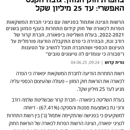
בהפרת חוק המזון. גובה הקנס
האפשרי: עד 25 מיליון שקל
הרשות הציגה אתמול בפגישה עם נציגי חברת המשקאות
הפרות לכאורה של חוק קידום התחרות בענף המזון בשנים
2022-2021. בעלת השליטה ביפאורה, חברת קרור של
רודב וגת, הבהירה כי טרם התקבלה הודעה פורמלית על
העיצום הכספי ושהחברה תוכל להשיב על הטענות
ו"סבורה כי עומדים לה טיעונים טובים"
נורית קדוש
|
09:24, 04.06.25
מאמר קניות
רשות התחרות הודיעה לחברת המשקאות יפאורה כי הפרה 
נפתח בכרטיסייה חדשה
נפתח בכרטיסייה חדשה
נפתח בכרטיסייה חדשה
לכאורה את הוראות חוק המזון – פעולה שהעיצום הכספי עליה 
מגיע לעד 25 מיליון שקל. 
בעלת השליטה ביפאורה - חברת קרור שבשליטת שלמה רודב 
ורוני גת באמצעות ספנות והספקה (67.41%) - דיווחה 
למשקיעים כי בפגישה שהתקיימה אתמול (ג') בין רשות התחרות 
לנציגי יפאורה, הציגה הרשות הפרות לכאורה של הוראות החוק 