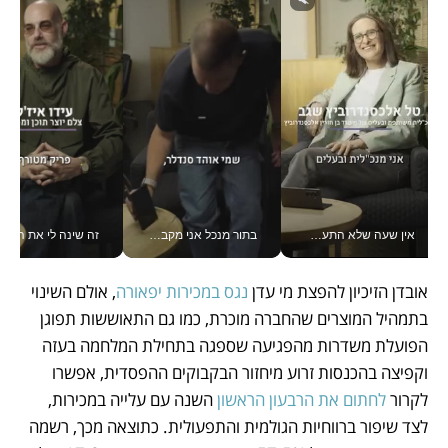
אין שעה שלא התעסקתי במשבר - טל אלכסנדרוביץ’ שגב מנהלת משברים תקשורתיים מכל מקום עם ה- Galaxy Z Fold8 Ultra שלה_v
בתור מנכל אני מקבל מאות החלטות ביום, וה- Galaxy Z Fold8 Ultra עוזר לי לחתוך אותן מהר יותר_v
זה שינה לי את החיים: 
אובדן הזיכיון להפצת מי עדן 
נגס במכירות יפאורה
, אולם השינוי 
בתמהיל המוצרים שהחברה מוכרת, כמו גם התאוששות תפוגן 
הפועלת משדרות מהפגיעה שספגה בתחילת המלחמה בעזה 
וקפיצה בהכנסות זרוע מיחזור הבקבוקים ההפסדית, אפשרו 
לקרור 
לחתום את הרבעון הראשון
 השנה עם עלייה במכירות, 
לצד שיפור ברווחיות הגולמית והתפעולית. כתוצאה מכך, רשמה 