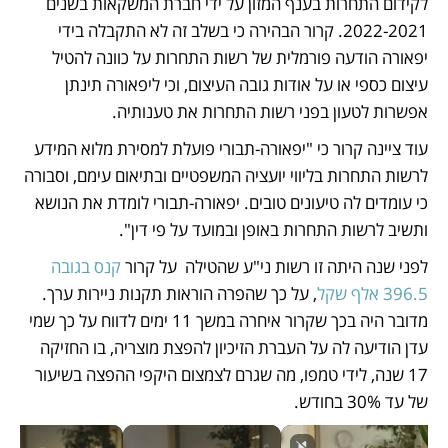
לקידום התחרות בענף המזון על ידי חברת המשקאות בשנים 
2022-2021. קרור הבהירה כי בשלב זה לא התקבלה בידי 
יפאורה הודעה פורמלית של רשות התחרות על כוונה להטיל 
עיצום כספי או על אודות גובה העיצום, וכי ליפאורה תינתן 
אפשרות לטעון בפני רשות התחרות את טענותיה. 
עוד ציינה קרור כי "יפאורה-תבורי פועלת למסירת מלוא המידע 
לרשות התחרות בליווי יועציה המשפטיים ובתיאום עימם, וסבורה 
כי עומדים לה טיעונים טובים. יפאורה-תבורי לומדת את הנושא 
ותשיב לרשות התחרות באופן ובמועד על פי דין". 
לפני שנה היתה זו רשות ני"ע שהטילה  על קרור 
קנס בגובה 
396.5 אלף שקל
, על כך שהפרה הוראות תקנות ניירות ערך. 
מדובר היה בכך שקרור איחרה במשך 11 ימים לדווח על כך שמי 
עדן הודיעה לה על העברת הזיכיון להפצת מוצריה, בו החזיקה 
17 שנה, לידי טמפו, מה שגרם לצמצום היקפי ההפצה בשיעור 
של עד 30% בחודש. 