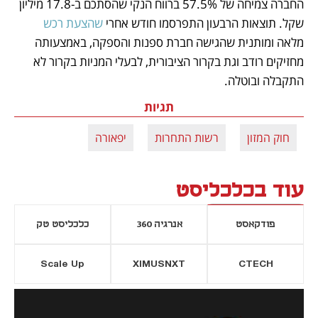
החברה צמיחה של 57.5% ברווח הנקי שהסתכם ב-17.8 מיליון 
שקל. תוצאות הרבעון התפרסמו חודש אחרי 
שהצעת רכש
מלאה ומותנית שהגישה חברת ספנות והספקה, באמצעותה 
מחזיקים רודב וגת בקרור הציבורית, לבעלי המניות בקרור לא 
התקבלה ובוטלה.
תגיות
חוק המזון
רשות התחרות
יפאורה
עוד בכלכליסט
פודקאסט
אנרגיה 360
כלכליסט טק
Scale Up
XIMUSNXT
CTECH
יסייה חדשה
נפתח בכרטיסייה חדשה