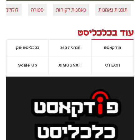
תוכנית נאמנות
נאמנות לקוחות
ספורה
לולולמון
עוד בכלכליסט
פודקאסט
אנרגיה 360
כלכליסט טק
Scale Up
XIMUSNXT
CTECH
יסייה חדשה
נפתח בכרטיסייה חדשה