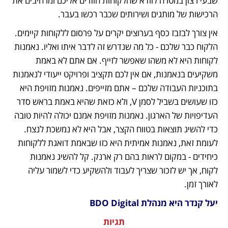
שבעי רצון במטרה לוודא שהלקוחות חוזרים אליכם ומרחיבים את 
הרכישות של מותגים ושירותים שכבר רכשו בעבר. 
אין צורך לבזבז כסף בערוצים יקרים על פרסום ללקוחות קיימים. 
הלקוח כבר שלכם - כל מה שנדרש זה לדבר איתו ואליו. נאמנות 
לקוחות היא לא משהו שאפשר לזייף. אם אתם לא באמת 
משקיעים בנאמנות, אם אין לכם תקציב ופרויקט ייעודי לנאמנות 
בתוכניות העבודה שלכם – אתם מזייפים. נאמנות מזויפת היא 
כזו שעושים בשביל לסמן V, ולא כזאת שהיא באמת בראש סדר 
העדיפויות של הארגון. נאמנות מזויפת אמנם יכולה להיות טובה 
כדי להשיג תוצאות בטווח הקצר, אבל היא לא נמשכת לנצח. 
לעומת זאת, נאמנות אמיתית היא כזו שבאמת דואגת ללקוחות 
כיחידים - במקום לראות בהם רק ארנק. קל להשיג נאמנות 
לקוח, אך יש לזכור שצריך לעבוד ולהשקיע כדי לשמור עליה 
לאורך זמן. 
יעל קנדר היא מנהלת BDO Digital
תגיות