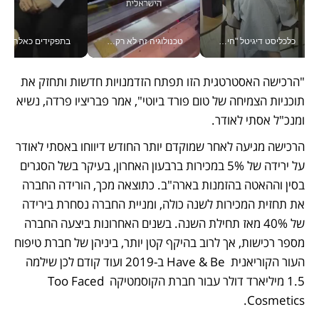
כלכליסט דיגיטל "חינוך הוא המשימה של החיים שלי"_v
טכנולוגיה זה לא רק בהייטק: גם תעשיית המזון הישראלית מאמצת כלי AI, אוטומציה וניתוח דאטה בזמן אמת
בתפקידים כאלה אי אפשר לח
"הרכישה האסטרטגית הזו תפתח הזדמנויות חדשות ותחזק את 
תוכניות הצמיחה של טום פורד ביוטי", אמר פבריציו פרדה, נשיא 
ומנכ"ל אסתי לאודר. 
הרכישה מגיעה לאחר שמוקדם יותר החודש דיווחו באסתי לאודר 
על ירידה של 5% במכירות ברבעון האחרון, בעיקר בשל הסגרים 
בסין וההאטה בהזמנות בארה"ב. כתוצאה מכך, הורידה החברה 
את תחזית המכירות לשנה כולה, ומניית החברה נסחרת בירידה 
של 40% מאז תחילת השנה. בשנים האחרונות ביצעה החברה 
מספר רכישות, אך לרוב בהיקף קטן יותר, ביניהן של חברת טיפוח 
העור הקוריאנית  Have & Be ב-2019 ועוד קודם לכן שילמה 
1.5 מיליארד דולר עבור חברת הקוסמטיקה Too Faced 
Cosmetics. 