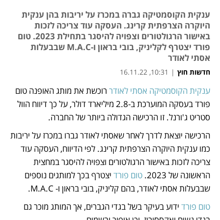
ענקית הקוסמטיקה גברה במכרז על יריבות בהן ענקית
היוקרה הצרפתית קרינג. העסקה עוד צריכה לזכות
באישור הרגולטורים וצפויה להיסגר בתחילת 2023. טום
פורד יצטרף לקליניק, בובי בראון ו-M.A.C שבבעלות
אסתי לאודר
חדשות חוץ
|
10:31, 16.11.22
ענקית הקוסמטיקה אסתי לאודר
 רוכשת את מותג האופנה טום 
נפתח בכרטיסייה חדשה
נפתח בכרטיסייה חדשה
נפתח בכרטיסייה חדשה
נפתח בכרטיסייה חדשה
פורד בעסקה המוערכת ב-2.8 מיליארד דולר, על כך דיווח הוול 
סטריט ג'ורנל. זו הרכישה הגדולה ביותר של החברה. 
הרכישה יוצאת לדרך לאחר שאסתי לאודר גברו במכרז על יריבות 
כמו ענקית היוקרה הצרפתית קרינג. לפי הדיווח, העסקה עוד 
צריכה לזכות באישור הרגולטורים וצפויה להיסגר במחצית 
הראשונה של 2023. 
טום פורד
 יצטרף בכך למותגים נוספים 
שבבעלות אסתי לאודר, בהם קליניק, בובי בראון ו- M.A.C. 
טום פורד 
ידוע בעיקר בשל בגדי הגברים, אך המותג מוכר גם 
בגדי נשים ואקססוריז, וכן איפור ובשמים. 