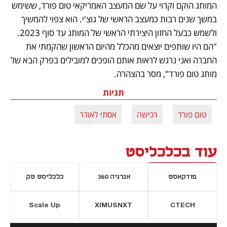
המותג הוקם וקרוי על שם המעצב האמריקאי טום פורד, ששימש 
במשך שנים רבות כמעצב הראשי של גוצ'י. הוא צפוי להמשיך 
ולשמש כבעל החזון היצירתי הראשי של המותג עד סוף 2023. 
"הם היו שותפים יוצאים מהכלל מהיום הראשון שהקמתי את 
החברה ואני נרגש לראות אותם הופכים למובילים בפרק הבא של 
מותג טום פורד", מסר בהצהרה. 
תגיות
טום פורד
רכישה
אסתי לאודר
עוד בכלכליסט
פודקאסט
אנרגיה 360
כלכליסט טק
Scale Up
XIMUSNXT
CTECH
יסייה חדשה
נפתח בכרטיסייה חדשה