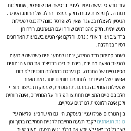
עוד נודע כי נעשה ניסיון לעניין ברכישה את שופרסל, שמחלבות 
רמת הגולן מייצרת עבורה חלק ממוצרי החלב של המותג הפרטי. 
הניסיון לא צלח בטענה שאין לשופרסל כוונה להכנס לפעילות 
תעשייתית. חלק מהגורמים שוחחו עם הנאמנים, רו"ח חן 
ברדיצ'ב ועו"ד אודי גינדס, וחלקם אף הגיעו בשבועות האחרונים 
לסיור במחלבה. 
לאחר פתיחת חדר המידע, ינתנו למתעניינים כשלושה שבועות 
להגשת הצעה מחייבת. בינתיים ריכז ברדיצ'ב את מלוא הנתונים 
הפיננסיים של החברה, וכן נערכת במחלבה תוכנית לפיתוח 
אפשרי של פעילותה לתחומים רווחיים יותר. זאת מאחר 
שפעילות המחלבה במתכונת הנוכחית, שממוקדת בייצור מוצרי 
חלב בסיסיים המצויים תחת צו הפיקוח על המחירים, אינה רווחית 
ולכן אינה רלוונטית לגורמים עסקיים. 
בין הגורמים שגילו עניין בעסקה, היו גם מי שהביעו פליאה על 
כוונת הנאמנים 
לקבל הצעה מחייבת לקניית המחלבה בתוך זמן 
קצר כל כך: ״אני לא יודע אם בכלל נגיש הצעה. מאוד קשה 