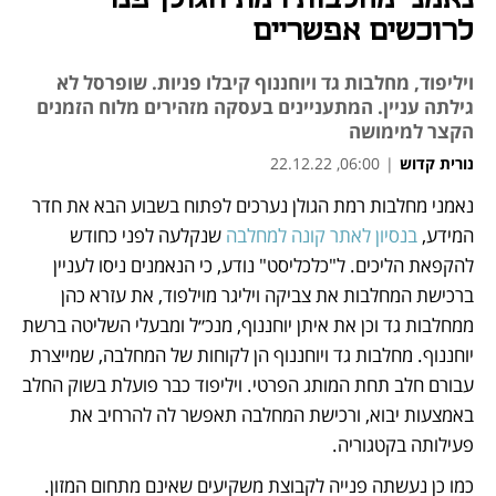
לרוכשים אפשריים
ויליפוד, מחלבות גד ויוחננוף קיבלו פניות. שופרסל לא
גילתה עניין. המתעניינים בעסקה מזהירים מלוח הזמנים
הקצר למימושה
נורית קדוש
|
06:00, 22.12.22
מאמר קניות
נאמני מחלבות רמת הגולן נערכים לפתוח בשבוע הבא את חדר 
נפתח בכרטיסייה חדשה
נפתח בכרטיסייה חדשה
המידע,
 בנסיון לאתר קונה למחלבה
 שנקלעה לפני כחודש 
להקפאת הליכים. ל"כלכליסט" נודע, כי הנאמנים ניסו לעניין 
ברכישת המחלבות את צביקה ויליגר מוילפוד, את עזרא כהן 
ממחלבות גד וכן את איתן יוחננוף, מנכ״ל ומבעלי השליטה ברשת 
יוחננוף. מחלבות גד ויוחננוף הן לקוחות של המחלבה, שמייצרת 
עבורם חלב תחת המותג הפרטי. ויליפוד כבר פועלת בשוק החלב 
באמצעות יבוא, ורכישת המחלבה תאפשר לה להרחיב את 
פעילותה בקטגוריה.
כמו כן נעשתה פנייה לקבוצת משקיעים שאינם מתחום המזון. 