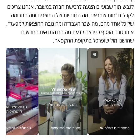
לגבש תוך שבועיים הצעה לרכישת חברה במשבר. אנחנו צריכים 
לקבל דו"חות שמראים מה הרווחיות של המוצרים ומה התרומה 
של כל אחד מהם, מה שכר העבודה ומה גובה ההוצאות למפעל״. 
אותו גורם הוסיף כי ירצה לדעת מה הם התנאים החדשים 
שהושגו מול שופרסל בתקופת ההקפאה.
בתפקידים כאלה אי אפשר לחכות: אושרת לוי מניעה השקעות ענק מהטלפון_v
חינוך הוא המשישמה של החיים שלי - V
טכנולוגיה זה לא רק בהייטק: גם תעשיי