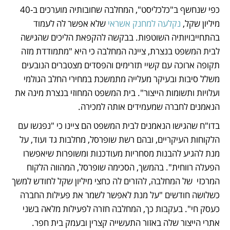
כפי שנחשף ב"כלכליסט", המחלבה שחובותיה מוערכים ב-40 
מיליון שקל, 
נקלעה למחנק אשראי 
שלא אפשר לה לעמוד 
בהתחייבויותיה השוטפות. בבקשה להקפאת הליכים שהגישה 
לבית המשפט בנצרת, ציינה המחלבה כי היא "מתמודדת מזה 
תקופה ארוכה עם קשיי תזרימים והפסדים מצטברים הנובעים 
משלל סיבות ובעיקר מעלייה מתמשכת במחירי החלב הגולמי 
ועלויות ותשומות הייצור". בית המשפט המחוזי בנצרת מינה את 
הנאמנים לחברה שמעמידים אותה למכירה. 
בדו"ח שהגישו הנאמנים לבית המשפט הם ציינו כי "נפגשו עם 
הלקוחות העיקריים, ובהם רשת שופרסל, מחלבות גד ועוד, על 
מנת להגיע להבנות מסחריות מעודכנות ומשופרות שיאפשרו 
הפעלה רווחית". בהמשך, הסכימה שופרסל, המהווה הלקוח 
המרכזי  של המחלבה, להזרים לה כחצי מיליון שקל לחודש למשך 
כשלושה חודשים "על מנת לאפשר לשמר את פעילות החברה 
כעסק חי". בעקבות כך, המחלבה חזרה לפעילות מלאה בשני 
אתרי הייצור שלה באזור התעשייה קצרין ובעמק בית חפר. 