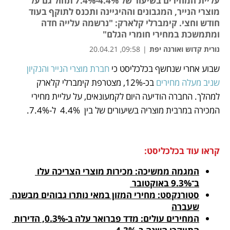
עליית המחירים בשיעור של 4.4%-7.4% תחול גם על
מוצרי הנייר, המגבונים וההיגיינה ותכנס לתוקף בעוד
חודש וחצי. קימברלי קלארק: "נרשמה עלייה חדה
ומתמשכת במחירי חומרי הגלם"
נורית קדוש ואורנה יפת
|
09:58, 20.04.21
שבוע אחרי שנחשף בכלכליסט כי 
חברת מוצרי הנייר והנקיון 
נפתח בכרטיסייה חדשה
נפתח בכרטיסייה חדשה
נפתח בכרטיסייה חדשה
נפתח בכרטיסייה חדשה
שניב מעלה מחירים 
בכ-12%, מצטרפת קימברלי קלארק 
למהלך. החברה הודיעה היום לקמעונאים, על עליית מחירי 
המכירה במרבית מוצריה בשיעורים של בין  4.4%  ל-7.4%. 
קראו עוד בכלכליסט:
המגמה ממשיכה: מכירות מוצרי הצריכה עלו 
ב־9.3% באוקטובר 
סטורנקסט: מחירי המזון במאי נותרו גבוהים מבשנה 
שעברה
המחירים עולים: מדד פברואר עלה ב-0.3%, הדירות 