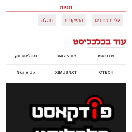
תגיות
עליית מחירים
התייקריות
חוגלה
עוד בכלכליסט
פודקאסט
אנרגיה 360
כלכליסט טק
Scale Up
XIMUSNXT
CTECH
יסייה חדשה
נפתח בכרטיסייה חדשה