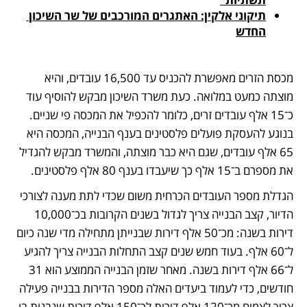
תיקוני אלקין: האתגרים המורכבים של שר השיכון 
החדש
מכסת הזרים מאפשרת להכניס עד 16,500 עובדים, והיא 
מוצתה כמעט במלואה. כעת משרד השיכון מבקש להוסיף עוד 
כ־15 אלף עובדים זרים, כלומר להכפיל את המכסה פי שניים. 
בנוגע להעסקת פועלים פלסטינים בענף הבנייה, המכסה היא 
65 אלף עובדים, שגם היא כבר מוצתה, והמשרד מבקש להגדיל 
את מספרם ב־15 אלף כך שיעבדו בענף 80 אלף פלסטינים.
הגדלת מספר העובדים הכרחית משום שכדי לתת מענה לצורכי 
הדיור, קצב הבנייה צריך לגדול בשנים הקרובות בכ־10,000 
דירות בשנה: מכ־50 אלף דירות שבנייתן מתחילה מדי שנה כיום 
ל־60 אלף. בעוד חמש שנים קצב התחלות הבנייה צריך להגיע 
ל־66 אלף דירות בשנה. מאחר שזמן הבנייה הממוצע הוא 31 
חודשים, כדי לעמוד ביעדים האלה מספר הדירות בבנייה פעילה 
צריך לצמוח מכ־120 אלף דירות לכ־150 אלף דירות שנבנות בו 