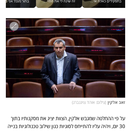
בתפקידים כאלה אי אפשר לחכות: אושרת לוי מניעה השקעות ענק מהטלפון_v
זה שינה לי את החיים: איך עידו איז'ק הופך את הסמארטפון לכלי צילום מקצועי_v
בתור מנכל אני מקבל מאות הח
זאב אלקין
(
צילום: אוהד צויגנברג
)
על פי ההחלטה שמגבש אלקין, הצוות יציג את מסקנותיו בתוך 
30 יום, ויהיה עליו להתייחס לסוגיות כגון שילוב טכנולוגיות בנייה 