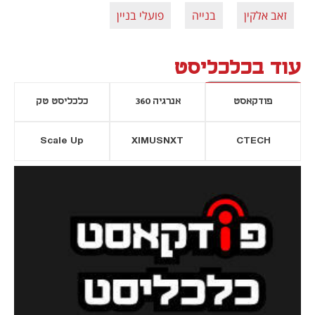
זאב אלקין
בנייה
פועלי בניין
עוד בכלכליסט
פודקאסט
אנרגיה 360
כלכליסט טק
Scale Up
XIMUSNXT
CTECH
יסייה חדשה
נפתח בכרטיסייה חדשה