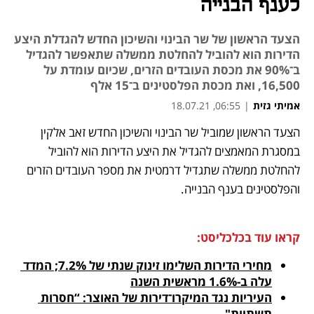
לענף הבנייה
הצעד הראשון של שר הבינוי והשיכון החדש להגדלת היצע
הדירות הוא להוביל להחלטת ממשלה שתאפשר להגדיל
ב־90% את מכסת העובדים הזרים, שכיום עומדת על
16,500, ואת מכסת הפלסטינים ב־15 אלף
אמיתי גזית
|
06:55, 18.07.21
הצעד הראשון שמוביל שר הבינוי והשיכון החדש זאב אלקין 
נפתח בכרטיסייה חדשה
נפתח בכרטיסייה חדשה
נפתח בכרטיסייה חדשה
במסגרת המאמצים להגדיל את היצע הדירות הוא להוביל 
להחלטת ממשלה שתגדיל דרמטית את מספר העובדים הזרים 
והפלסטינים בענף הבנייה. 
קראו עוד בכלכליסט:
מחירי הדירות השלימו זינוק שנתי של 7.2%; המדד 
עלה ב-1.6% מראשית השנה
העיריות נגד המיקרו־דירות של האוצר: “חסרות 
תשתיות"