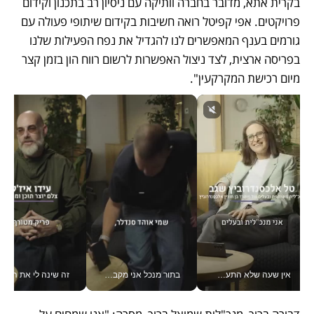
בקרית אתא, מדובר בחברה וותיקה עם ניסיון רב בתכנון וקידום 
פרויקטים. אפי קפיטל רואה חשיבות בקידום שיתופי פעולה עם 
גורמים בענף המאפשרים לנו להגדיל את נפח הפעילות שלנו 
בפריסה ארצית, לצד ניצול האפשרות לרשום רווח הון בזמן קצר 
מיום רכישת המקרקעין".
אין שעה שלא התעסקתי במשבר - טל אלכסנדרוביץ’ שגב מנהלת משברים תקשורתיים מכל מקום עם ה- Galaxy Z Fold8 Ultra שלה_v
בתור מנכל אני מקבל מאות החלטות ביום, וה- Galaxy Z Fold8 Ultra עוזר לי לחתוך אותן מהר יותר_v
זה שינה לי את החיים: 