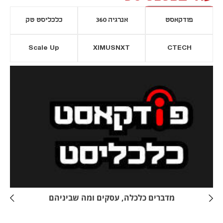
פודקאסט
אנרגיה 360
כלכליסט טק
Scale Up
XIMUSNXT
CTECH
יסייה חדשה
נפתח בכרטיסייה חדשה
מדברים כלכלה, עסקים ומה שביניהם