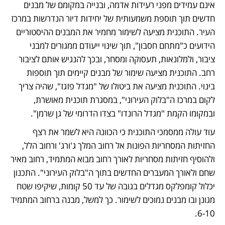
אינם עמידים מפני רעידות אדמה, ובנייה במקומם של מבנים 
חדשים תוך תוספת משמעותית של יחידות דיור הנדרשות במרכז 
העיר. התוכנית מציעה לשימור מחמיר את המבנים ההיסטוריים 
הידועים כ"מתחם חסבון", תוך שינוי ייעודם ממגורים למבני 
ציבור, ולמלונאות, תעסוקה ומסחר, ובכך להנגיש אותם לציבור 
רחב. התוכנית מציעה שימור של מבנים קיימים תוך תוספות 
בינוי. התוכנית מציעה את ביטולו של "מגדל פזגז", שהיה צריך 
לקום במרכז ה"בלוק העירוני", במסגרת תוכנית מאושרת, 
ובמקומו הקמת "מגדל הרונדו" בצדו הדרומי של גן שרמן". 
עוד עולה ממסמכי התוכנית כי הכוונה היא לשמר את רצף 
החזיתות המסחריות הפונות אל רחוב המלך ג'ורג' ורחוב הלל, 
ולהוסיף חזיתות מסחריות לאורך רחוב מבוא המתמיד, רחוב מאיר 
שחם ולאורך המעברים החדשים בתוך ה"בלוק העירוני". התכנון 
יכלול קומפלקס מגדלים בגובה של עד 50 קומות, שיקיפו שטח 
מגונן ובו מבנים נמוכים לשימור. כך למשל, מבנה ברחוב המתמיד 
6-10.