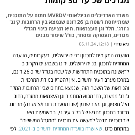
מגדלים של עד 50 קומות
משרד האדריכלים הבינלאומי MVRDV חתום על התוכנית,
שמתייחסת לשטח בן 26 דונם שנמצא בין הרחובות קינג'
ג'ורג', הלל וגן העצמאות. היא מציעה בינוי מגדלי
מגורים, תעסוקה ומסחר, כולל שימור מבנים
גיא נרדי
|
12:18, 06.11.24
הוועדה המקומית לתכנון ובנייה ירושלים, ובעקבותיה, הוועדה 
נפתח בכרטיסייה חדשה
המחוזית לתכנון ובנייה ירושלים, ידונו בשבועיים הקרובים 
לראשונה בתוכנית התחדשות של שטח בגודל של כ-26 דונם, 
במרכז מערב העיר ירושלים. אין להפריז במידת המרכזיות 
והניראות של השטח הזה, שנמצא בתחום שבין הרחובות המלך 
ג'ורג' ממערב, רח' מבוא המתמיד וגן העצמאות ממזרח, רחוב 
הלל מצפון, וגן מאיר שרמן (שבו מסעדת רונדו/צ'אקרה) מדרום. 
מדובר בתכנון מחדש של בלוק עירוני, והמשמעות היא 
שהתוכנית תבטל למעשה את תוכנית "המגדל המשושה" 
במתחם פזגז, 
שאושרה בוועדה המחוזית ירושלים ב-2021.
 לפי 