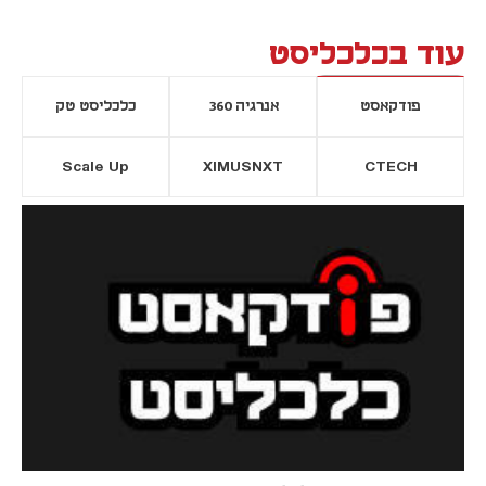
עוד בכלכליסט
פודקאסט
אנרגיה 360
כלכליסט טק
Scale Up
XIMUSNXT
CTECH
יסייה חדשה
נפתח בכרטיסייה חדשה