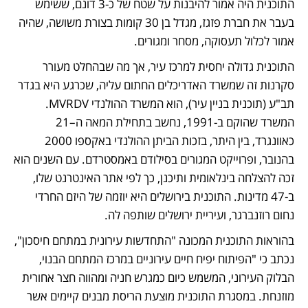
התוכנית היה אמור להיבנות על שטח של כ-3 דונם, ששימש 
בעבר את חברת פזגז, מגדל בן 30 קומות בצורת משושה, שהיה 
אמור לכלול תעסוקה, מסחר ומגורים.  
התוכנית גדולה יחסית למרכז עיר, אך מה שבהחלט מעורר 
סקרנות זה שמשרד האדריכלים החתום עליה, שכרגע היא בגדר 
תב"ע (תוכנית בניין עיר), הוא המשרד ההולנדי MVRDV. 
המשרד שהוקם ב-1991, נחשב בתחילת המאה ה–21 
כאוונגרד, בין היתר, בזכות הביתן ההולנדי באקספו 2000 
בהנובר, ופרוייקט המגורים בסילודם באמסטרדם. עם השנים הוא 
זכה להצלחה בינלאומית ותיכנן, כך לפי אתר האינטרנט שלו, 
ב-47 מדינות. התוכנית בירושלים היא יוזמה של היזם החרדי 
נחום רוזנברגר, ועיריית ירושלים שותפה לה. 
בהוראות התוכנית המכונה "התחדשות עירונית במתחם חיסכון", 
נכתב כי "הפיתוח יפיח חיים עירוניים במרכז המתחם הבנוי, 
הבלוק העירוני, המשמש כיום כמגרש חניה ומהווה חצר אחורית 
מוזנחת. במסגרת התוכנית מוצעת הריסת מבנים קיימים אשר 