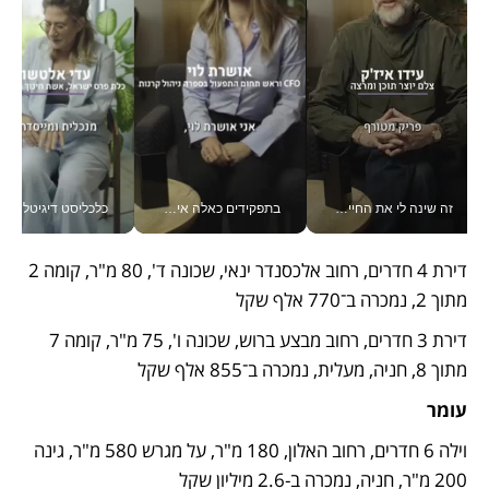
זה שינה לי את החיים: איך עידו איז'ק הופך את הסמארטפון לכלי צילום מקצועי_v
בתפקידים כאלה אי אפשר לחכות: אושרת לוי מניעה השקעות ענק מהטלפון_v
כלכליסט דיגיטל
דירת 4 חדרים, רחוב אלכסנדר ינאי, שכונה ד', 80 מ"ר, קומה 2 
מתוך 2, נמכרה ב־770 אלף שקל 
דירת 3 חדרים, רחוב מבצע ברוש, שכונה ו', 75 מ"ר, קומה 7 
מתוך 8, חניה, מעלית, נמכרה ב־855 אלף שקל
עומר
וילה 6 חדרים, רחוב האלון, 180 מ"ר, על מגרש 580 מ"ר, גינה 
200 מ"ר, חניה, נמכרה ב-2.6 מיליון שקל