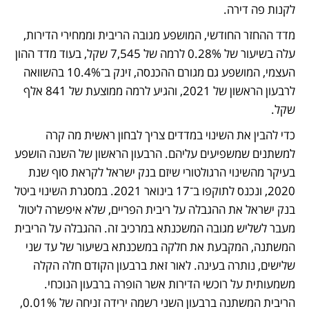
לקנות פה דירה. 
מדד ההחזר החודשי, המושפע מגובה הריבית וממחירי הדירות, 
עלה בשיעור של 0.28% לרמה של 7,545 שקל, בעוד מדד ההון 
העצמי, המושפע גם מגורם ההכנסה, זינק ב־10.4% בהשוואה 
לרבעון הראשון של 2021, והגיע לרמה ממוצעת של 841 אלף 
שקל.
כדי להבין את השינוי במדדים צריך לבחון ראשית מה קרה 
למשתנים שמשפיעים עליהם. הרבעון הראשון של השנה הושפע 
בעיקר מהשינוי הרגולטורי שיזם בנק ישראל לקראת סוף שנת 
2020, ונכנס לתוקפו ב־17 בינואר 2021. במסגרת השינוי ביטל 
בנק ישראל את ההגבלה על ריבית הפריים, שלא איפשרה ליטול 
מעבר לשליש מגובה המשכנתא במרכיב זה. ההגבלה על הריבית 
המשתנה, המקבעת את חלקה במשכנתא בשיעור של עד שני 
שלישים, נותרה בעינה. לאור זאת ברבעון הקודם חלה הקלה 
משמעותית על רוכשי הדירות אשר הופרה ברבעון הנוכחי. 
הריבית המשתנה ברבעון השני רשמה ירידה זניחה של 0.01%, 