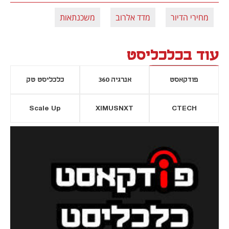
מחירי הדיור
מדד אלרוב
משכנתאות
עוד בכלכליסט
פודקאסט
אנרגיה 360
כלכליסט טק
Scale Up
XIMUSNXT
CTECH
יסייה חדשה
נפתח בכרטיסייה חדשה