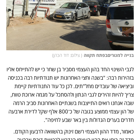
בנייה למגוריםבפתח תקווה
(
 צילום: דוד הכהן
)
לגבי השינוי החד בהון העצמי מסביר בן שחר כי יש להתייחס אליו 
בזהירות רבה: "בשנה וחצי האחרונות יש תנודתיות רבה בכניסה 
וביציאה של עובדים מחל"תים. לכן כל עוד התנודתיות קיימת 
צריך להיות זהירים לגבי הנתון ולהסתכל על מגמה ארוכת טווח, 
שבה אנחנו רואים התייצבות בשנתיים האחרונות סביב הרמה 
של הון עצמי ממוצע בגובה של כ־800 אלף שקל לדירת ארבעה 
חדרים בערים הגדולות בין באר שבע לחיפה".
כאמור, מדד ההון העצמי רשם זינוק בהשוואה לרבעון הקודם. 
מדד זה בוחן את ההון העצמי הנדרש לרכישת דירת ארבעה 