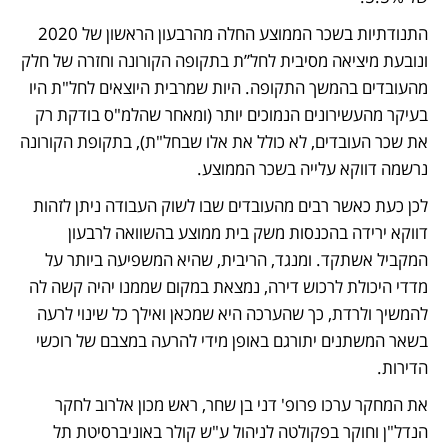
התנודתיות בשכר הממוצע החלה מהרבעון הראשון של 2020 
ונובעת מיציאה מסיבית לחל”ת בתקופה הקורונה וחזרה של חלק 
מהעובדים בהמשך התקופה. היות שמרבית היוצאים לחל"ת היו 
בעיקר מהעשירונים הנמוכים יותר (ומאחר שהלמ"ס בודקת רק 
את שכר העובדים, לא כולל את אלו שבחל"ת), בתקופת הקורונה 
נרשמה דווקא עלייה בשכר הממוצע. 
לכן כעת כאשר רבים מהעובדים שבו לשוק העבודה ניתן לזהות 
דווקא ירידה בהכנסות משק בית ממוצע בהשוואה לרבעון 
המקביל אשתקד. ומנגד, הריבית, שהיא המשפיעה ביותר על 
מדדי היכולת לרכוש דירה, נמצאת במקום שממנו יהיה קשה לה 
להמשיך ולרדת, כך שהערכה היא שמכאן ואילך כל שינוי לרעה 
בשאר המשתנים יתורגם באופן מידי להרעה במצבם של רוכשי 
הדירות.
את המחקר ערכו פרופ' דני בן שחר, ראש מכון אלרוב לחקר 
הנדל"ן וחוקר בפקולטה לניהול ע"ש קולר באוניברסיטת תל 