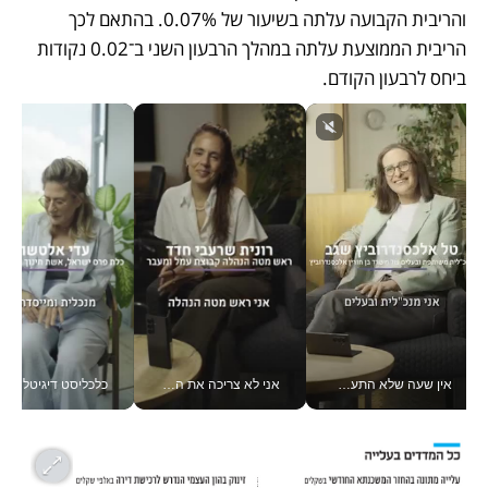
והריבית הקבועה עלתה בשיעור של 0.07%. בהתאם לכך 
הריבית הממוצעת עלתה במהלך הרבעון השני ב־0.02 נקודות 
ביחס לרבעון הקודם.
אין שעה שלא התעסקתי במשבר - טל אלכסנדרוביץ’ שגב מנהלת משברים תקשורתיים מכל מקום עם ה- Galaxy Z Fold8 Ultra שלה_v
אני לא צריכה את המשרד: רונית שרעבי-חדד מנהלת ארגון של 30000 עובדים מכל מקום_v
כלכליסט דיגיטל "חינוך הוא המשימה של החיים שלי"_v