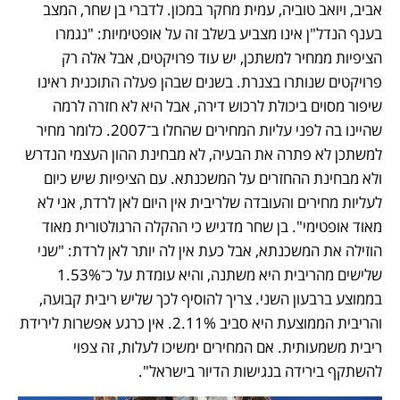
אביב, ויואב טוביה, עמית מחקר במכון. לדברי בן שחר, המצב 
בענף הנדל"ן אינו מצביע בשלב זה על אופטימיות: "נגמרו 
הציפיות ממחיר למשתכן, יש עוד פרויקטים, אבל אלה רק 
פרויקטים שנותרו בצנרת. בשנים שבהן פעלה התוכנית ראינו 
שיפור מסוים ביכולת לרכוש דירה, אבל היא לא חזרה לרמה 
שהיינו בה לפני עליות המחירים שהחלו ב־2007. כלומר מחיר 
למשתכן לא פתרה את הבעיה, לא מבחינת ההון העצמי הנדרש 
ולא מבחינת ההחזרים על המשכנתא. עם הציפיות שיש כיום 
לעליות מחירים והעובדה שלריבית אין היום לאן לרדת, אני לא 
מאוד אופטימי". בן שחר מדגיש כי ההקלה הרגולטורית מאוד 
הוזילה את המשכנתא, אבל כעת אין לה יותר לאן לרדת: "שני 
שלישים מהריבית היא משתנה, והיא עומדת על כ־1.53% 
בממוצע ברבעון השני. צריך להוסיף לכך שליש ריבית קבועה, 
והריבית הממוצעת היא סביב 2.11%. אין כרגע אפשרות לירידת 
ריבית משמעותית. אם המחירים ימשיכו לעלות, זה צפוי 
להשתקף בירידה בנגישות הדיור בישראל".