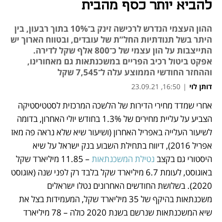
להביא יותר כסף מהבית
ההון העצמי הנדרש לרכישה זינק ב־10% בתוך רבעון, בין
היתר בשל תנודתיות החל”ת של עובדים, ובטווח הארוך יש
התייצבות על הון עצמי של כ־800 אלף שקל לדירה.
אפקט ביטול רכיב הפריים במשכנתאות גם מאחורינו,
וההחזר החודשי הממוצע עלה ל־7,545 שקל
דותן לוי
|
16:50, 23.09.21
אחרי שמדד מחירי הדירות של הלשכה המרכזית לסטטיסטיקה 
נפתח בכרטיסייה חדשה
נפתח בכרטיסייה חדשה
נפתח בכרטיסייה חדשה
נפתח בכרטיסייה חדשה
הצביע על עליית מחירים של 1.3% בחודש יולי האחרון, בדומה 
לשיעור העלייה באפריל האחרון (ושיעור שיא שלא נראה פה מאז 
אפריל 2016), דיווח בתחילת השבוע בנק ישראל על שיא 
היסטורי גם בקצב 
נטילת המשכנתאות
 – 11.85 מיליארד שקל 
באוגוסט, לעומת 6.7 מיליארד שקל בלבד רק לפני שנה (אוגוסט 
2020). בשלושת החודשים האחרונים נטלו ישראלים 
משכנתאות בהיקף של 35 מיליארד שקל, המעמידות בצל את 
שיא המשכנתאות שנרשם בשנת 2020 כולה – 78 מיליארד 