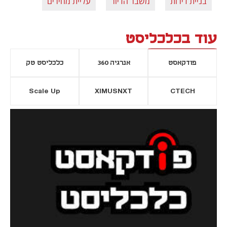
בניית דירות
משבר הדיור
עליית מחירים
עוד בכלכליסט
פודקאסט
אנרגיה 360
כלכליסט טק
Scale Up
XIMUSNXT
CTECH
יסייה חדשה
נפתח בכרטיסייה חדשה