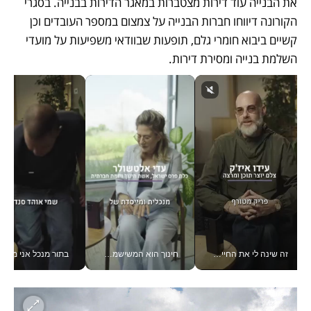
את הבנייה עוד דירות מצטברות במאגר הדירות בבנייה. בסגרי 
הקורונה דיווחו חברות הבנייה על צמצום במספר העובדים וכן 
קשיים ביבוא חומרי גלם, תופעות שבוודאי משפיעות על מועדי 
השלמת בנייה ומסירת דירות.
זה שינה לי את החיים: איך עידו איז'ק הופך את הסמארטפון לכלי צילום מקצועי_v
חינוך הוא המשישמה של החיים שלי - V
בתור מנכל אני מקבל מאות הח