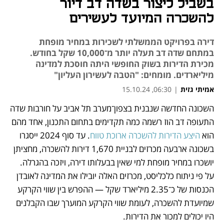
בשביל ליצור בשדה דב דיור
להשכרה המיועד לעשירים
דירה בפרויקט הממשלתי לשכירות במחיר מופחת
במתחם שדה דב תעלה יותר מ־10,000 שקל בחודש.
מכירת הדירות בשוק החופשי היתה חוסכת למדינה
מיליארדים. מומחים: "הטבה לעשירון העליון"
אמיתי גזית
|
06:30, 15.10.24
השכונה החדשה שנבנית בצפון־מערב תל אביב על חורבות שדה 
נפתח בכרטיסייה חדשה
נפתח בכרטיסייה חדשה
התעופה דב הוז רשמה כמה תקדימים בתחום התכנון, אחד מהם 
הוא 
היצע הדירות להשכרה ארוכת טווח
. עד סוף 2024 ייסגרו 
בשכונה ארבעה מכרזים לבניית 1,670 דירות להשכרה, מחציתן 
יושכרו במחיר מופחת למי שאין בבעלותו דירה, ויזכה בהגרלה. 
על פי ניתוח כלכליסט, מכרזים האלה יובילו את המדינה לאובדן 
הכנסות של כ־2.35 מיליארד שקל — ההפרש בין שווי הקרקע 
שמיועדת להשכרה, לעומת שווי הקרקע המוערך שבו הקבלנים 
היו יכולים למכור את הדירות. 