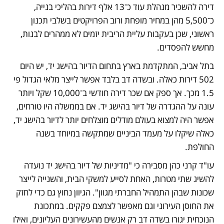
דירה להשכיר מנהלת עוד כ־13 אלף דירות בהליכי בנייה, 
כ־5,500 מהן במחיר מופחת ורוב הפרויקטים בשלבי תכנון 
ראשוני, שכן בעקבות עליית הריבית יזמים לא ממהרים לבנות, 
מחשש להפסדים. 
בתל אביב, המתקדמת בארץ בתחום הדיור בהישג יד, יש היום 
502 דירות כאלה. ובשדה דב בלבד אפשר לייצר מלאי הגדול פי 
1.5 מכך. אך ספק אם שכר דירה חודשי ב־10,000 שקל ויותר 
עונה על ההגדרה של דיור בהישג יד. אם בממשלה היו טורחים, 
אפשר היה למצוא בעולם מודלים מוצלחים יותר לדיור בהישג יד, 
כאלה שיקלו על מעמד הביניים שמתקשה במיוחד בשנה 
החולפת. 
עו"ד קרני כהן מסבירה כי "מדיניות של דיור בהישג יד נועדה 
להשיג שתי מטרות, האחת לסייע למשקי הבית, והשנייה לייצר 
שכונות שבהן התמהיל החברתי מגוון". הגיוון נחוץ גם כדי לחזק 
את החוסן העירוני וגם מאפשר לצמצם פקקים. במתכונת 
הנוכחית יגורו בשדה דב רק אנשים מהעשירונים העליונים, ואילו 