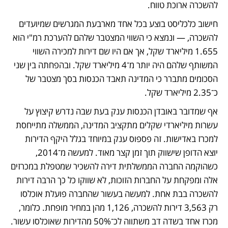
להשכרה ארוכת טווח. 
חישוב כלכליסט בוצע בכל אחד מארבעת המגרשים שמיועדים 
להשכרה, — ונמצא כי השווי המצטבר שלהם להערכת רמ"י הוא 
1.655 מיליארד שקל, אך אם היו שם דירות למכירה השווי 
המשותף שלהם היה יותר מ־4 מיליארד שקל. ובהפחתה בין שני 
הסכומים מתברר כי המדינה תאבד הכנסות בסך מצטבר של 
כ־2.35 מיליארד שקל.
אף שמדובר באובדן הכנסות ענק בעת שבה נדרש קיצוץ על 
עשרות מיליארדי שקלים מתקציב המדינה, הממשלה מתייחסת 
למכרז באדישות. זה פספוס ענק במיוחד בגלל היקף הדירות 
יוצא הדופן שישווק תוך זמן קצר מאוד. למעשה מ־2014, 
כשהוקמה החברה הממשלתית דירה להשכיר שמטפלת במכרזים 
אלה ומפקחת על החברות הזוכות, לא שווקו כל כך הרבה דירות 
להשכרה בבת אחת. למעשה בעשור שהחברה פועלת אוכלסו 
רק 3,563 דירות להשכרה, 1,126 מהן במחיר מופחת. כלומר, 
מכרז אחד בשדה דב משתווה לכ־50% מהדירות שאוכלסו עשור. 