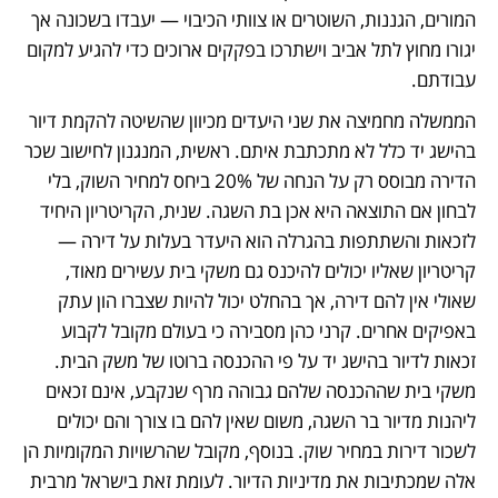
המורים, הגננות, השוטרים או צוותי הכיבוי — יעבדו בשכונה אך 
יגורו מחוץ לתל אביב וישתרכו בפקקים ארוכים כדי להגיע למקום 
עבודתם.
הממשלה מחמיצה את שני היעדים מכיוון שהשיטה להקמת דיור 
בהישג יד כלל לא מתכתבת איתם. ראשית, המנגנון לחישוב שכר 
הדירה מבוסס רק על הנחה של 20% ביחס למחיר השוק, בלי 
לבחון אם התוצאה היא אכן בת השגה. שנית, הקריטריון היחיד 
לזכאות והשתתפות בהגרלה הוא היעדר בעלות על דירה ­— 
קריטריון שאליו יכולים להיכנס גם משקי בית עשירים מאוד, 
שאולי אין להם דירה, אך בהחלט יכול להיות שצברו הון עתק 
באפיקים אחרים. קרני כהן מסבירה כי בעולם מקובל לקבוע 
זכאות לדיור בהישג יד על פי ההכנסה ברוטו של משק הבית. 
משקי בית שההכנסה שלהם גבוהה מרף שנקבע, אינם זכאים 
ליהנות מדיור בר השגה, משום שאין להם בו צורך והם יכולים 
לשכור דירות במחיר שוק. בנוסף, מקובל שהרשויות המקומיות הן 
אלה שמכתיבות את מדיניות הדיור. לעומת זאת בישראל מרבית 