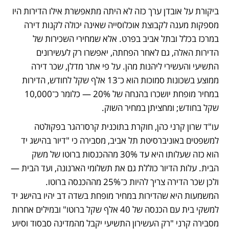
ביקורת על אובדן ערך כזה לא היתה מתאפשרת אילו הדירות היו 
מספקות מענה לקבוצת אוכלוסייה שאינה יכולה לקנות דירה 
במרכז בכלל ובתל אביב בפרט. אלא שמחירי השכירות של 
הדירות האלה, גם לאחר הפחתה, יאפשרו רק לעשירונים 
התשיעי והעשירי ליהנות מהן. על פי אתר מדלן, שכר דירה 
ממוצע בשכונות סמוכות הוא כ־13 אלף שקל לחודש, הדירות 
במחיר מופחת יושכרו בהנחה של 20% — כלומר כ־10,000 
שקל בחודש; ומחציתן במחיר השוק. 
עו"ד שרון קרני כהן, חוקרת בתוכנית קרסו־הגר בפקולטה 
למשפטים באוניברסיטת תל אביב, מסבירה כי "דיור בהישג יד 
הוא כזה שעלותו היא עד 30% מההכנסות ברוטו של משק 
הבית. עלות הדיור כוללת גם את תשלומי הארנונה, ועד הבית — 
ולכן שכר הדירה צריך להיות כ־25% מההכנסה ברוטו. 
המשמעות היא שהדירות במחיר מופחת בשדה דב יהיו בהישג יד 
למשקי בית עם הכנסה של 40 אלף שקל ברוטו" ובמילים אחרות 
מסבירה קרני "רק העשירון התשיעי יקבל מהמדינה סבסוד וסיוע 