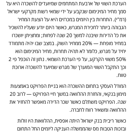
הערכת השווי של ארבעת המתחמים שמיועדים להשכרה היא על 
סמך מחיר המינימום שנקבע על ידי שמאי רשות מקרקעי ישראל 
(רמ"י). התחרות בין היזמים במכרזים היא על הצעת המחיר 
הגבוהה ביותר לחכירת המגרש, כאשר היזם יודע שעליו להשכיר 
את כל הדירות שיבנה למשך 20 שנה לפחות; ומחציתן יושכרו 
במחיר מופחת — 20% ממחיר השוק. במצב שבו יהיה מתמודד 
יחיד על מגרש, כלומר לא תהיה תחרות, מחיר המינימום הוא 
50% משווי הקרקע, על פי הערכת השמאי. נתון זה הוכפל פי 2  
וכך התקבל השווי המוערך של מגרש שמיועד להשכרה ארוכת 
טווח. 
המודל העסקי בתחום ההשכרה הוא בניית הפרויקט באמצעות 
מימון בנקאי, והחזרת ההלוואה במשך חיי הפרויקט — לרוב 20 
שנה. הפרויקט משתלם כאשר שכר הדירה מאפשר להחזיר את 
ההלוואה ומשאיר רווח לחברה. 
כאשר ריבית בנק ישראל היתה אפסית, ההלוואות היו זולות 
ובזכות הטבות מס שהממשלה העניקה ליזמים החל התחום 