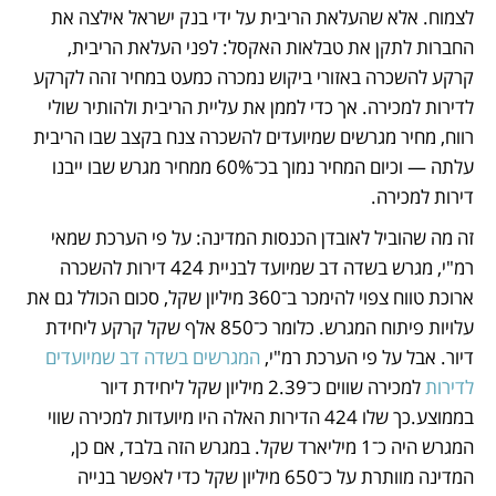
לצמוח. אלא שהעלאת הריבית על ידי בנק ישראל אילצה את 
החברות לתקן את טבלאות האקסל: לפני העלאת הריבית, 
קרקע להשכרה באזורי ביקוש נמכרה כמעט במחיר זהה לקרקע 
לדירות למכירה. אך כדי לממן את עליית הריבית ולהותיר שולי 
רווח, מחיר מגרשים שמיועדים להשכרה צנח בקצב שבו הריבית 
עלתה — וכיום המחיר נמוך בכ־60% ממחיר מגרש שבו ייבנו 
דירות למכירה.
זה מה שהוביל לאובדן הכנסות המדינה: על פי הערכת שמאי 
רמ"י, מגרש בשדה דב שמיועד לבניית 424 דירות להשכרה 
ארוכת טווח צפוי להימכר ב־360 מיליון שקל, סכום הכולל גם את 
עלויות פיתוח המגרש. כלומר כ־850 אלף שקל קרקע ליחידת 
דיור. אבל על פי הערכת רמ"י, 
המגרשים בשדה דב שמיועדים 
לדירות
 למכירה שווים כ־2.39 מיליון שקל ליחידת דיור 
בממוצע.כך שלו 424 הדירות האלה היו מיועדות למכירה שווי 
המגרש היה כ־1 מיליארד שקל. במגרש הזה בלבד, אם כן,  
המדינה מוותרת על כ־650 מיליון שקל כדי לאפשר בנייה 