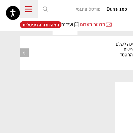
Duns 100
פורטל פיננסי
נפתח בכרטיסייה חדשה
הדואר האדום
ועידות
המהדורה הדיגיטלית
יכה לשלם
כישת
BASE: ההפסד
הרבעוני זינק ל-76