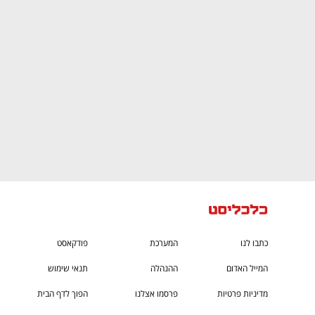
CTech – the
הבית של ההייטק הישראלי
כתבו לנו
המערכת
פודקאסט
המייל האדום
ההנהלה
תנאי שימוש
מדיניות פרטיות
פרסמו אצלנו
הפוך לדף הבית