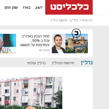
24/7
באזז
שוק ההון
דף הבית
נדל''ן
חדשות נדל''ן
מחיר הבניין בארה"ב
צנח ב-90%,
כלכליסט
דיגיטל
והחלומות על תשואה
גבוהה התנפצו
אלמוג עזר
נדל"ן
חדשות הנדל"ן
נדל"ן עולמי