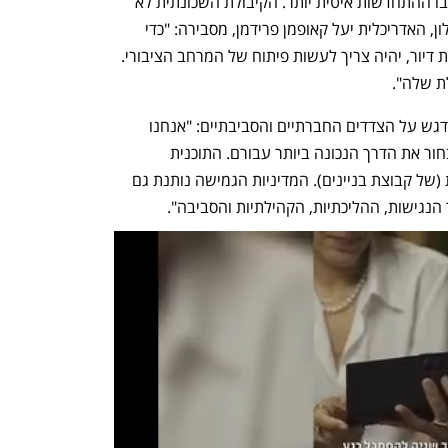
לקבל תוספת זכויות של עד 10% מאזור שבו ההתחדשות איטית יותר. הקיבולת השכונתית לא 
אמורה להשתנות. סגנית מהנדס העיר חולון, האדריכלית יעל קאופמן פרידמן, מסבירה: "כדי 
שניתן יהיה לבנות כמות מסוימת של יחידות דיור, יהיה צריך לעשות פיתוח של המרחב הציבורי. 
ת שלה". 
קאופמן פרידמן מבהירה שהתוכנית שמה דגש על הצדדים החברתיים והסביבתיים: "אנחנו 
מאפשרים לתושבים בשכונה להתאגד ולבחור את הדרך הנכונה ביותר עבורם. התוכנית 
מאפשרת התחדשות בניינית וגם מתחמית (של קבוצת בניינים). המדיניות הגמישה נותנת גם 
נגישות, ההליכתיות, הקהילתיות והסביבה". 