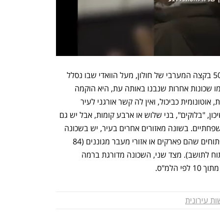
שכונת ג'סי כהן נבנתה בתחילת שנות ה־50 בקצה המערבי של חולון, מעל הוואדי שבו נסלל 
לימים ציר נתיבי איילון דרום (כביש 20). כמו שכונות אחרות שנבנו באותה עת, היא הוקמה 
בשטח שהיה חקלאי, תוכננה כישות נפרדת, אוטונומית כביכול, ואין לה קשר אורגני לעיר 
הוותיקה יותר. האדריכלות היא של מבני שיכון, "בלוקים", בני שלוש או ארבע קומות, אבל יש גם 
בנייה צמודת קרקע בסגנון "רכבות" ודו־משפחתיים. בשונה מאזורים אחרים בעיר, יש בשכונה 
כמות גדולה יחסית של שטחים ציבוריים פתוחים שהם פארקים או אזורי מעבר מגוננים (84 
דונם, ממוצע של 6.5 מ"ר שטח ציבורי פתוח לתושב). מצד שני, השכונה מדורגת ברמה 
ת עירונית