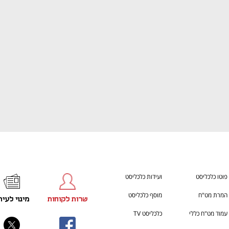
ענף במתח גבוה
מדברים כלכלה, עסקים ומה שב
פוטו כלכליסט
ועידות כלכליסט
המרת מט"ח
מוסף כלכליסט
שרות לקוחות
מינוי לעית
עמוד מט"ח כללי
כלכליסט TV