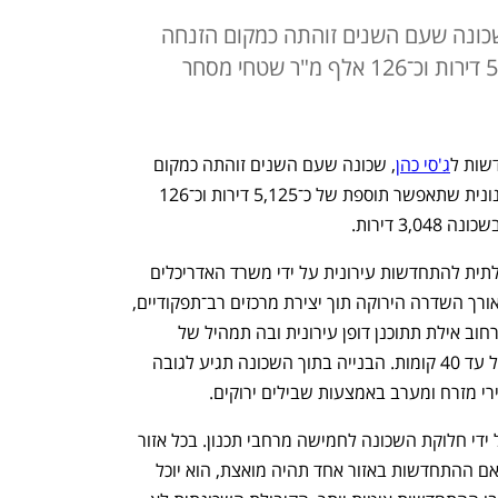
לשכונה שעם השנים זוהתה כמקום הזנחה
ופשע. בתכנון: תוספת של כ־5,125 דירות וכ־126 אלף מ"ר שטחי מסחר
דשות ל
ג'סי כהן
, שכונה שעם השנים זוהתה כמקום 
הזנחה ופשע. התוכנית מציעה סכימה תכנונית שתאפשר תוספת של כ־5,125 דירות וכ־126 
3 דירות. 
התוכנית, שנערכה במימון הרשות הממשלתית להתחדשות עירונית על ידי משרד האדריכלים 
גוטמן אסיף, מציעה חידוש של השכונה לאורך השדרה הירוקה תוך יצירת מרכזים רב־תפקודיים, 
שיכללו מסחר ומרכזי חינוך וציבור. לאורך רחוב אילת תתוכנן דופן עירונית ובה תמהיל של 
מגורים, תעסוקה ומסחר בבנייה גבוהה של עד 40 קומות. הבנייה בתוך השכונה תגיע לגובה 
התוכנית מציעה מנגנון מימוש הדרגתי על ידי חלוקת השכונה לחמישה מרחבי תכנון. בכל אזור 
מוגדרת כמות יחידות הדיור המקסימלית, ואם ההתחדשות באזור אחד תהיה מואצת, הוא יוכל 