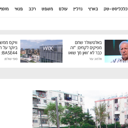
כלכליסט-טק
בארץ
נדל"ן
עולם
משפט
רכב
פנאי
מוסף
באלטשולר שחם
וויקס ממש
מפיקים לקחים: "זה
ביוקר על ר
כבר לא 'וואן מן' שואו
44
של גילעד"
אלמוג עזר
סופי שולמן
מיליון דולר