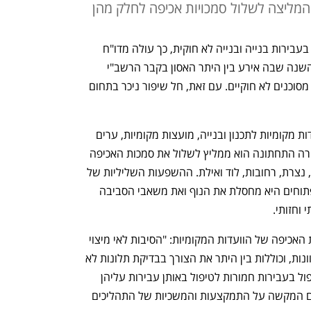
 המליצה לשלול סמכויות אכיפה לחלק מהן
מועצות מקומיות ואזוריות נכשלות בטיפול בעבירות בנייה ובנייה לא חוקית, כך עולה מדו"ח 
הרשות לאכיפה במקרקעין לשנת 2021, השנה שבה אירע בין היתר האסון בקבר הרשב"י 
וכנים לא חוקיים. עם זאת, חל שיפור ניכר בתחום 
הדו"ח מפנה אצבע מאשימה בעיקר לוועדות מקומיות לתכנון ובנייה, מועצות מקומיות, ערים 
ומועצות אזוריות, שנכשלות באכיפה, ובשורה התחתונה הוא ממליץ לשלול את סמכות האכיפה 
מוועדות מקומיות כגון אלעד, טייבה, טירה, נצרת, רחובות, לוד ואילת. ההשפעות השליליות של 
הבנייה הלא חוקית הן אדירות, בשטחים פתוחים היא מחסלת את הנוף ואת משאבי הסביבה 
וחזותי.
 הדו"ח קובע כי קיים קושי מובנה בפעילות האכיפה של הוועדות המקומיות: "הסיבות לאי מיצוי 
יכולות האכיפה של הוועדות המקומיות מגוונות, וכוללות בין היתר את הצורך בבדיקת תלונות לא 
מעטות המסיטות את עבודת המפקח מטיפול בעבירות חמורות לטיפול באותן עבירות עליהן 
הוגשו תלונות; תחלופה גבוהה בכוח האדם המקשה על התמקצעות והמשכיות של התהליכים 