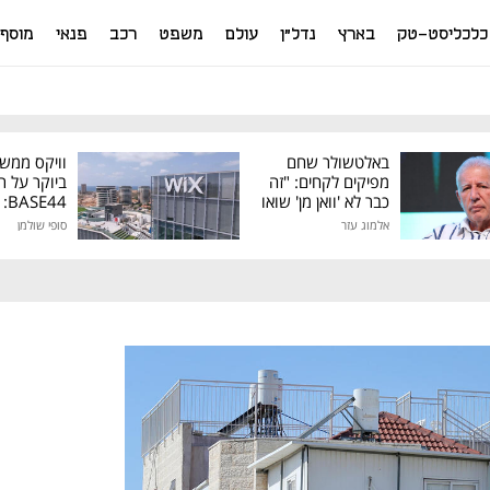
כלכליסט-טק
בארץ
נדל"ן
עולם
משפט
רכב
פנאי
מוסף
באלטשולר שחם
וויקס ממש
מפיקים לקחים: "זה
ביוקר על ר
כבר לא 'וואן מן' שואו
44
של גילעד"
אלמוג עזר
סופי שולמן
מיליון דולר