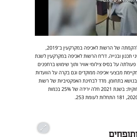
תיקון 116, שמכונה "חוק קמיניץ", הביא להקמתה של הרשות לאכיפה במקרקעין ב־2019, 
שהחליפה את היחידה הארצית לאכיפת דיני תכנון ובנייה. דו"ח הרשות לאכיפה במקרקעין לשנת 
2021 מדווח על כך שהרשות הרחיבה את פעולתה על בסיס צילומי אוויר ותוך שימוש ברחפנים 
לצורך גילוי בנייה חדשה לא חוקית, והיא מקיימת מבצעי אכיפה ממוקדים וגם בקרה על הוועדות 
המקומיות לתכנון ובנייה, שאמורות לטפל בנושא בתחומן. מדד לבחינת האפקטיביות של רשות 
האכיפה היא כמות התחלות הבנייה הלא חוקית: בשנת 2021 חלה ירידה של 25% בכמות 