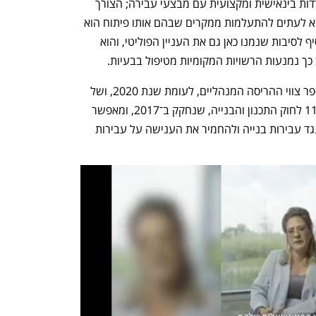
ועמידה בתקני כוח האדם; קשיים בהתמודדות בינאישית ומקצועית עם מבצעי עבירה; הצורך 
של הרשויות המקומיות בפיתוח כלכלי מביא לעתים להתעלמות ממקרים שבהם אותו פיתוח הוא 
חלק מתופעת עבריינות הבנייה". יש להוסיף לסיבות שנמנו כאן גם את העניין הפוליטי, והוא 
ך נמנעות הרשויות המקומיות מטיפול בבעיות. 
על פי הדו"ח, חלה עלייה של כ־10% במספר צווי ההריסה המנהליים, לעומת שנת 2020, ושל 
כ־190% בהשוואה למצב שקדם לתיקון 116 לחוק התכנון והבנייה, שנחקק ב־2017, ומאפשר 
לנקוט אכיפה מנהלית ללא הליך משפטי נגד עבירות בנייה ולהחמיר את הענישה על עבירות 