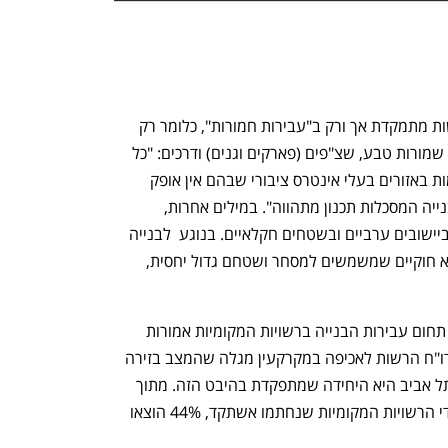
הדו"ח מבהיר שמדיניות האכיפה של הרשות מתמקדת אך ורק ב"עבירות חמורות", כלומר רק 
בבנייה בשטחים פתוחים, קרקע חקלאית, שמורות טבע, שצ"פים (פארקים וגנים) ודרכים: "כל 
הצווים הוצאו במסגרת פעולות אכיפה יזומות באזורים בעלי אינטרס ציבורי שבהם אין אופק 
תכנוני להסדרה, או לחלופין נגד עבירות בנייה המסכלות תכנון מתהווה". במילים אחרות, 
האכיפה התמקדה בבנייה חדשה, בעיקר ביישובים ערביים ובשטחים חקלאיים. בנוגע  לבנייה 
קיימת, המיקוד של הרשות הוא במבנים לא חוקיים שמשמשים למסחר ושטחם גדול יחסית, 
נפתח בכרטיסייה חדשה
נפתח בכרטיסייה חדשה
על פי סעיף 27 לחוק התכנון והבנייה, את תחום עבירות הבנייה ברשויות המקומיות אמורות 
לכסות הוועדות המקומיות לתכנון ובנייה. דו"ח הרשות לאכיפה במקרקעין מגלה שהמצב בזירה 
הזאת בעייתי, בלשון המעטה. אם לדייק, תל אביב היא היחידה שמתפקדת בהיבט הזה. מתוך 
כלל צווי ההריסה המנהליים שהוצאו על ידי הרשויות המקומיות שנחתמו אשתקד, 44% הוצאו 