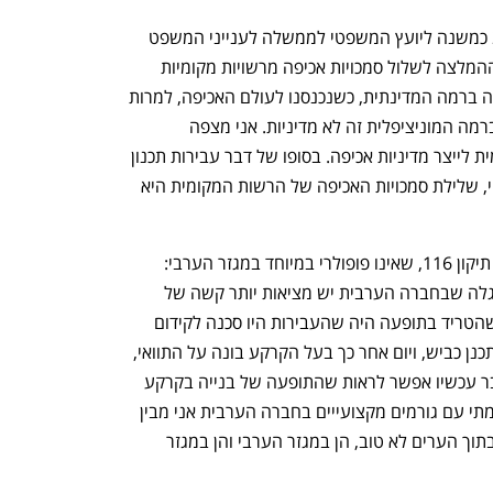
ענף במתח גבוה
מדברים כלכלה, עסקים ומה שב
ארז קמיניץ, ששימש בשנים 2013–2021 כמשנה ליועץ המשפטי לממשלה לענייני המשפט 
האזרחי, אמר ל"כלכליסט" כי הוא סבור שההמלצה לשלול סמכויות אכיפה מרשויות מקומיות 
אינה ריאלית: "בסופו של דבר, וראינו את זה ברמה המדינתית, כשנכנסנו לעולם האכיפה, למרות 
הסקפטיות, המצב השתנה. להרים ידיים ברמה המוניציפלית זה לא מדיניות. אני מצפה 
שהציבור המקומי ילחץ על הרשות המקומית לייצר מדיניות אכיפה. בסופו של דבר עבירות תכנון 
ובנייה פוגעות ברווחת תושבי העיר. בעיניי, שלילת סמכויות האכיפה של הרשות המקומית היא 
קמיניץ מודע לכך ששמו הפך למזוהה עם תיקון 116, שאינו פופולרי במיוחד במגזר הערבי: 
"כשאתה בוחן את הדברים לעומק אתה מגלה שבחברה הערבית יש מציאות יותר קשה של 
עבירות בנייה. העבירות היו חמורות. מה שהטריד בתופעה היה שהעבירות היו סכנה לקידום 
תכנון ופיתוח בחברה הערבית. כשאתה מתכנן כביש, ויום אחר כך בעל הקרקע בונה על התוואי, 
אתה מבין שהתכנון שלך יסוכל. לדעתי, כבר עכשיו אפשר לראות שהתופעה של בנייה בקרקע 
פתוחה הולכת ומצטמצמת. משיחות שקיימתי עם גורמים מקצועייים בחברה הערבית אני מבין 
שיש שם ממש מהפכה. מצד שני, המצב בתוך הערים לא טוב, הן במגזר הערבי והן במגזר 