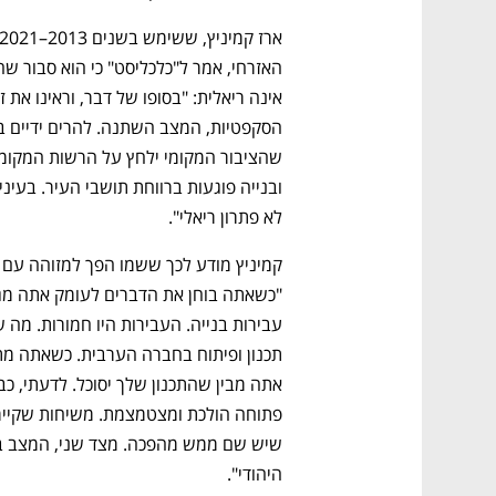
CTech – the
הבית של ההייטק הישראלי
לא פתרון ריאלי". 
היהודי".