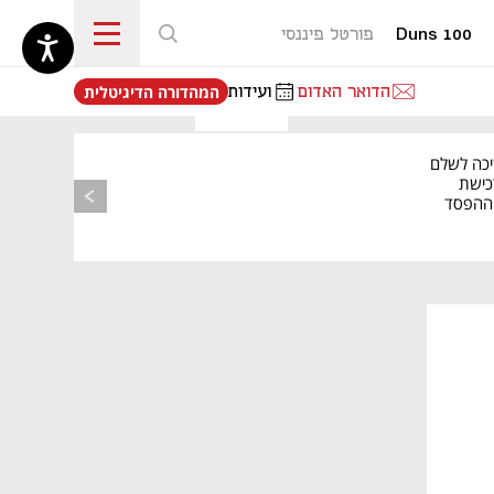
Duns 100
פורטל פיננסי
נפתח בכרטיסייה חדשה
הדואר האדום
ועידות
המהדורה הדיגיטלית
יכה לשלם
כישת
BASE: ההפסד
הרבעוני זינק ל-76