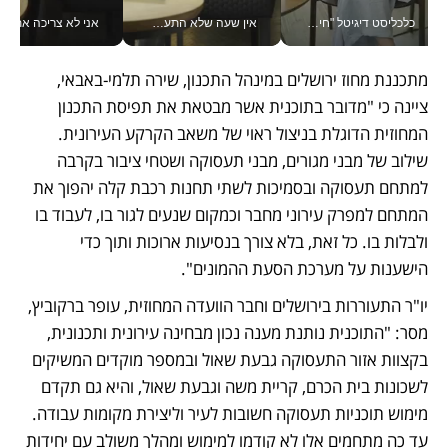
כלכליסט דיגיטל "חינוך הוא המשימה של החיים שלי"_v
אין שעה שלא התעסקתי במשבר - טל אלכסנדרוביץ’ שגב מנהלת משברים תקשורתיים מכל מקום עם ה- Galaxy Z Fold8 Ultra שלה_v
אני לא צריכה את המשרד:
מתכננת מחוז ירושלים במינהל התכנון, שירה תלמי-באבאי, 
ציינה כי "מדובר בתוכנית אשר מבטאת את תפיסת התכנון 
המחוזית הדוגלת בניצול ראוי של משאב הקרקע העירונית. 
שילוב של מבני מגורים, מבני תעסוקה ושטחי ציבור בקרבה 
למתחם תעסוקה ובסמיכות לשתי תחנות רכבת קלה יהפוך את 
המתחם למפרק עירוני מחבר וכמקום שנעים לגור בו, לעבוד בו 
ולבלות בו. כל זאת, בלא צורך בנסיעות ארוכות ותוך כדי 
הישענות על מערכת הסעת ההמונים".
יו"ר התעוררות בירושלים וחבר הוועדה המחוזית, עופר ברקוביץ, 
מסר: "התוכנית נותנת מענה נכון מבחינה עירונית ותכנונית, 
בקצוות אזור התעסוקה גבעת שאול ובמספר מוקדים המשיקים 
לשכונות בית הכרם, קריית משה וגבעת שאול, והיא גם תקדם 
מימוש תוכניות תעסוקה חשובות לעיר וליצירת מקומות עבודה. 
עד כה מתחמים אלו לא קודמו למימוש ומהלך משולב עם יחידות 