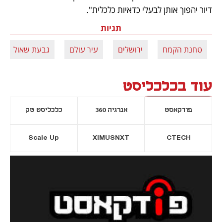
דיור יהפוך אותן לבעלי כדאיות כלכלית".
תגיות
טחנת הקמח
ירושלים
עיר עולם
גבעת שאול
עוד בכלכליסט
פודקאסט
אנרגיה 360
כלכליסט טק
Scale Up
XIMUSNXT
CTECH
יסייה חדשה
נפתח בכרטיסייה חדשה