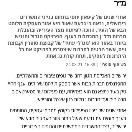
מ"ר
אחרי שנים של קיפאון יחסי בתחום בנייני המשרדים
בירושלים, נראה כי גבעת שאול היא אזור העסקים הלוהט
הבא של העיר, הזוכה לפיתוח מצד העירייה ובהובלת
חברות נדל"ן מהגדולות בענף. הפרויקט הגדול והנגיש
ביותר באזור הוא 'מגדלי עתיד' של קבוצת סופרין וקבוצת
וייס, אשר מבטיח לחברות שיצטרפו לפרויקט את כל
היתרונות לעסקים, תחת קורת גג אחת
בשיתוף סופרין
|
16:38, 24.08.21
ירושלים מאכלסת מגוון רחב של גופים ציבוריים וממשלתיים, 
נפתח בכרטיסייה חדשה
נפתח בכרטיסייה חדשה
המפרנסים חברות רבות אשר מספקות להם שירותים. ענף ההיי 
טק בעיר נמצא גם הוא בצמיחה, עם פעילות של סטארטאפים 
מבטיחים ועד חברות גדולות כגון אינטל ומובילאיי. 
אחרי שנים של ריכוז הפעילות בקומץ מתחמי עסקים, המומחים 
בענף מזהים את גבעת שאול בתור אזור העסקים הבא של 
ירושלים, לצד המשרדים הממשלתיים והגופים הציבוריים 