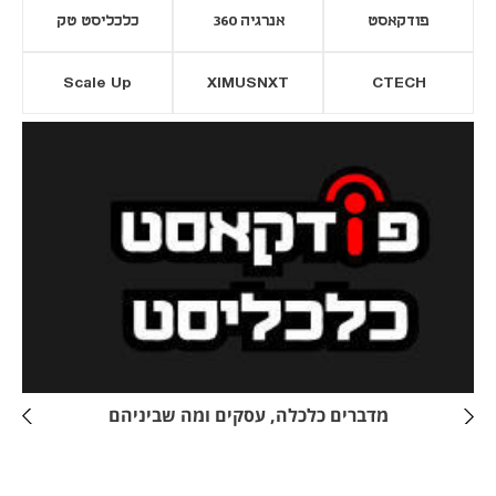
פודקאסט
אנרגיה 360
כלכליסט טק
Scale Up
XIMUSNXT
CTECH
יסייה חדשה
נפתח בכרטיסייה חדשה
מדברים כלכלה, עסקים ומה שביניהם