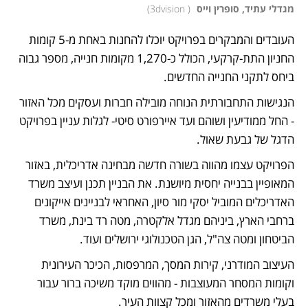
מגדלי עתיד, סופרין וייס 
(
 3dvision
)
העובדים והמבקרים בפרויקט יוכלו להחנות באחת מ-5 קומות 
החניון התת-קרקעי, הכולל כ-1,270 מקומות חנייה, מספר גבוה 
ביחס לתקני החנייה החדשים. 
הנגישות התחבורתית הנוחה מובילה חברות ועסקים מכל האזור 
- החל ממודיעין ושוהם ועד איירפורט סיטי- לגלות עניין בפרויקט 
הדגל של גבעת שאול.
הפרויקט עצמו מהווה בשורה חדשה מבחינה אדריכלית, באזור 
המאופיין בבנייה יחסית מיושנת. את הבניין תכנן ועיצב משרד 
האדריכלים המוביל יסקי מור סיון, האחראי לבניינים אייקונים 
ברחבי הארץ, ביניהם מגדל אלקטרה, מטה רד בינת, משרד 
הביטחון ומטה צה"ל, הגן הטכנולוגי ירושלים ועוד.
העיצוב המודרני, קירות המסך, המרפסות, הכיכר העירונית 
וקומות המסחר המעוצבות - מהווים מוקד משיכה ברור עבור 
בעלי משרדים מהאזור ומכל קצוות העיר.