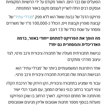
הפועלים שם כבר היום. האזור מקודם על ידי הרשויות המקומיות 
ועסקים רבים החלו לשריין לעצמם מקום באזור המתפתח.
פרויקט הדגל של גבעת שאול הוא ללא ספק '
מגדלי עתיד
' של 
קבוצת סופרין וקבוצת וייס, הכולל כ-100,000 מ"ר של משרדים 
ומסחר על שטח כולל של 13 דונם.
מה הופך את הפרויקט למתחם ייחודי באזור, ברמה 
האדריכלית והמסחרית גם יחד? 
נגישות תחבורתית מעולה של תחבורה ציבורית ורכב פרטי, לצד 
עיצוב מודרני ומתקדם
אחד היתרונות המשמעותיים ביותר של 'מגדלי עתיד' הוא 
הנגישות הנוחה שלו מבחינת תחבורה ציבורית ורכב פרטי. 
עבור מי שמגיע בתחבורה ציבורית, הקו הירוק של הרכבת הקלה 
צפוי לעבור ברחוב כנפי נשרים הסמוך, עם מעבר רגלי ישיר 
מהתחנה אל מתחם הפרויקט. לאורך הרחוב בו שוכן הפרויקט 
פועלות בנוסף מספר תחנות אוטובוס אליהן מגיעים אוטובוסים 